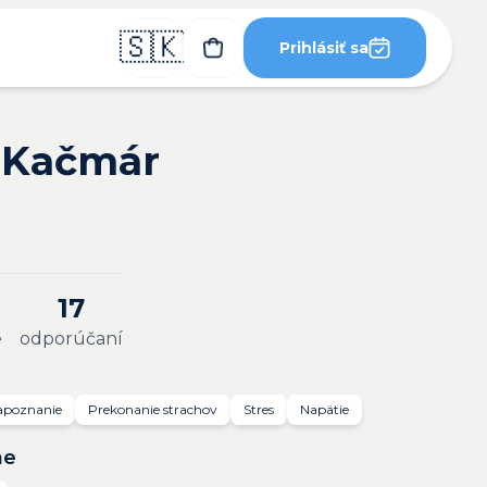
🇸🇰
Prihlásiť sa
a Kačmár
17
e
odporúčaní
apoznanie
Prekonanie strachov
Stres
Napätie
ne