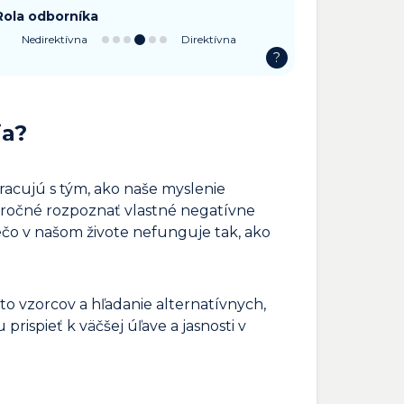
Rola odborníka
Nedirektívna
Direktívna
?
ia?
racujú s tým, ako naše myslenie
náročné rozpoznať vlastné negatívne
ečo v našom živote nefunguje tak, ako
 vzorcov a hľadanie alternatívnych,
rispieť k väčšej úľave a jasnosti v