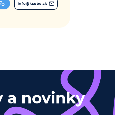
info@ksebe.sk
y a novinky