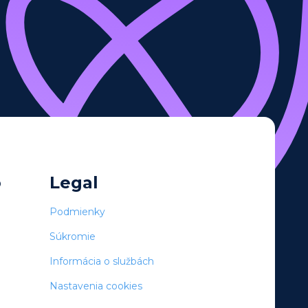
o
Legal
Podmienky
Súkromie
Informácia o službách
Nastavenia cookies