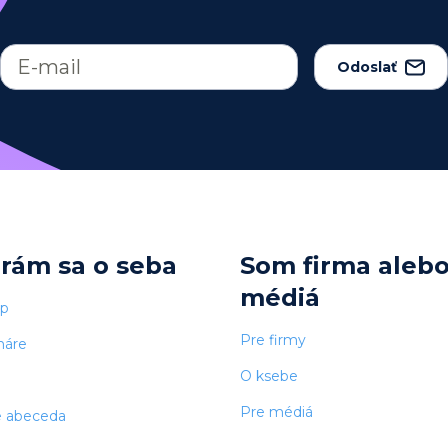
Odoslať
arám sa o seba
Som firma aleb
médiá
op
Pre firmy
náre
O ksebe
Pre médiá
e abeceda