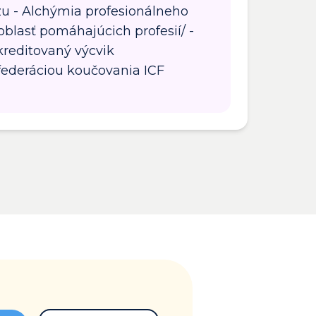
u - Alchýmia profesionálneho
oblasť pomáhajúcich profesií/ -
reditovaný výcvik
ederáciou koučovania ICF