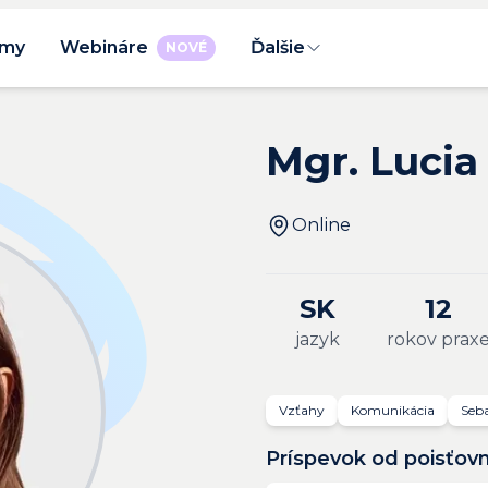
rmy
Webináre
Ďalšie
NOVÉ
Mgr. Luci
Online
SK
12
jazyk
rokov prax
Vzťahy
Komunikácia
Seb
Príspevok od poisťov