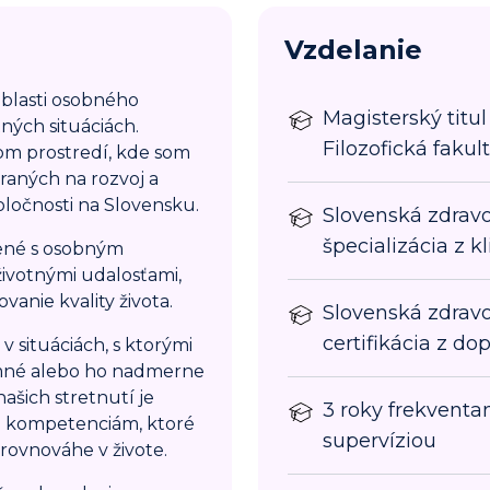
Vzdelanie
oblasti osobného
Magisterský titu
ných situáciách.
Filozofická fakul
nom prostredí, kde som
raných na rozvoj a
ločnosti na Slovensku.
Slovenská zdravot
špecializácia z k
jené s osobným
ivotnými udalosťami,
nie kvality života.
Slovenská zdravot
certifikácia z do
v situáciách, s ktorými
jemné alebo ho nadmerne
ašich stretnutí je
3 roky frekventa
 a kompetenciám, ktoré
supervíziou
 rovnováhe v živote.