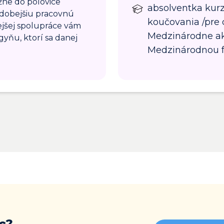
žne do polovice
absolventka kurz
dobejšiu pracovnú
koučovania /pre 
jšej spolupráce vám
Medzinárodne ak
yňu, ktorí sa danej
Medzinárodnou f
c?