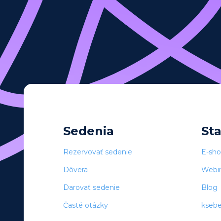
Sedenia
St
Rezervovať sedenie
E-sh
Dôvera
Webi
Darovať sedenie
Blog
Časté otázky
kseb