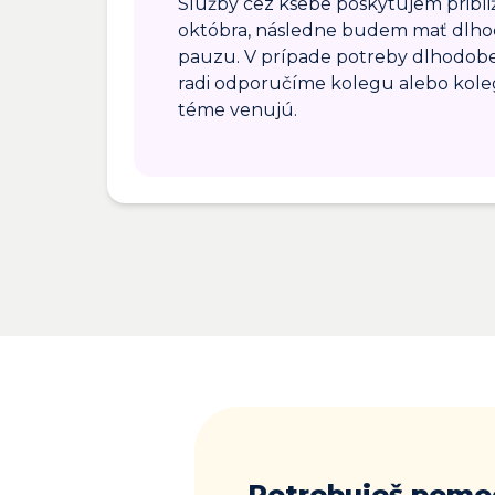
Služby cez ksebe poskytujem pribli
októbra, následne budem mať dlho
pauzu. V prípade potreby dlhodobe
radi odporučíme kolegu alebo koleg
téme venujú.
Potrebuješ pomo