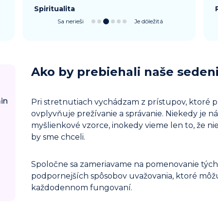
Spiritualita
Sa nerieši
Je dôležitá
Ako by prebiehali naše seden
in
Pri stretnutiach vychádzam z prístupov, ktoré p
ovplyvňuje prežívanie a správanie. Niekedy je 
myšlienkové vzorce, inokedy vieme len to, že ni
by sme chceli.
Spoločne sa zameriavame na pomenovanie týchto
podpornejších spôsobov uvažovania, ktoré môžu p
každodennom fungovaní.