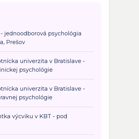
l - jednoodborová psychológia
ta, Prešov
nícka univerzita v Bratislave -
linickej psychológie
nícka univerzita v Bratislave -
pravnej psychológie
ntka výcviku v KBT - pod