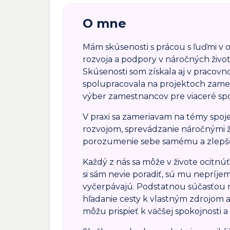
O mne
Mám skúsenosti s prácou s ľuďmi v 
rozvoja a podpory v náročných život
Skúsenosti som získala aj v pracov
spolupracovala na projektoch zame
výber zamestnancov pre viaceré spo
V praxi sa zameriavam na témy spo
rozvojom, sprevádzanie náročnými ž
porozumenie sebe samému a zlepšova
Každý z nás sa môže v živote ocitnúť 
si sám nevie poradiť, sú mu neprí
vyčerpávajú. Podstatnou súčasťou n
hľadanie cesty k vlastným zdrojom
môžu prispieť k väčšej spokojnosti a