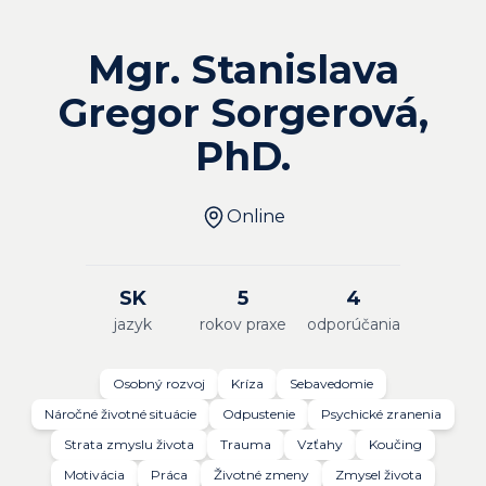
Mgr. Stanislava
Gregor Sorgerová,
PhD.
Online
SK
5
4
jazyk
rokov praxe
odporúčania
Osobný rozvoj
Kríza
Sebavedomie
Náročné životné situácie
Odpustenie
Psychické zranenia
Strata zmyslu života
Trauma
Vzťahy
Koučing
Motivácia
Práca
Životné zmeny
Zmysel života