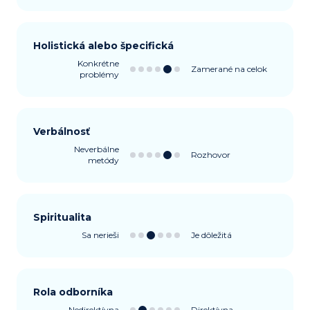
Holistická alebo špecifická
Konkrétne
Zamerané na celok
problémy
Verbálnosť
Neverbálne
Rozhovor
metódy
Spiritualita
Sa nerieši
Je dôležitá
Rola odborníka
Nedirektívna
Direktívna