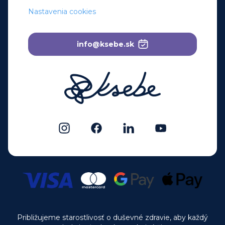
Nastavenia cookies
info@ksebe.sk
Približujeme starostlivosť o duševné zdravie, aby každý