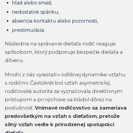
hlad alebo smäd,
nedostatok spánku,
absencia kontaktu alebo pozornosti,
prestimulácia.
Následne na správanie dieťaťa rodič reaguje
spôsobom, ktorý podporuje bezpečie dieťaťa a
dôveru.
Mnohí z nás vyrastali v odlišnej dynamike vzťahu
s rodičmi. Častokrát bol vzťah asymetrický,
rodičovská autorita sa vyznačovala direktívnym
prístupom a pri výchove sa kládol dôraz na
poslušnosť.
Vnímavé rodičovstvo sa zameriava
predovšetkým na vzťah s dieťaťom, pretože
silný vzťah vedie k prirodzenej spolupráci
dieťaťa.