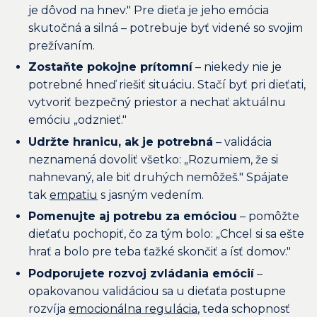
je dôvod na hnev." Pre dieťa je jeho emócia
skutočná a silná – potrebuje byť videné so svojim
prežívaním.
Zostaňte pokojne prítomní
– niekedy nie je
potrebné hneď riešiť situáciu. Stačí byť pri dieťati,
vytvoriť bezpečný priestor a nechať aktuálnu
emóciu „odznieť."
Udržte hranicu, ak je potrebná
– validácia
neznamená dovoliť všetko: „Rozumiem, že si
nahnevaný, ale biť druhých nemôžeš." Spájate
tak
empatiu
s jasným vedením.
Pomenujte aj potrebu za emóciou
– pomôžte
dieťaťu pochopiť, čo za tým bolo: „Chcel si sa ešte
hrať a bolo pre teba ťažké skončiť a ísť domov."
Podporujete rozvoj zvládania emócií
–
opakovanou validáciou sa u dieťaťa postupne
rozvíja
emocionálna regulácia
, teda schopnosť