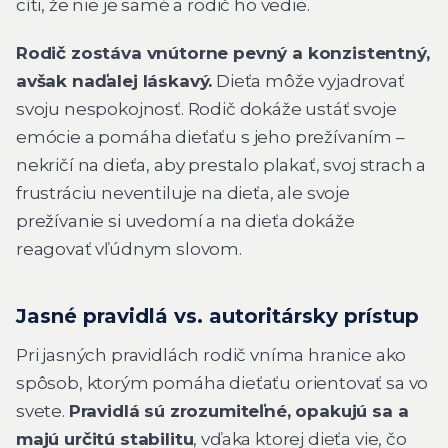
cíti, že nie je samé a rodič ho vedie.
Rodič zostáva vnútorne pevný a konzistentný,
avšak naďalej láskavý.
Dieťa môže vyjadrovať
svoju nespokojnosť. Rodič dokáže ustáť svoje
emócie a pomáha dieťaťu s jeho prežívaním –
nekričí na dieťa, aby prestalo plakať, svoj strach a
frustráciu neventiluje na dieťa, ale svoje
prežívanie si uvedomí a na dieťa dokáže
reagovať vľúdnym slovom.
Jasné pravidlá vs. autoritársky prístup
Pri jasných pravidlách rodič vníma hranice ako
spôsob, ktorým pomáha dieťaťu orientovať sa vo
svete.
Pravidlá sú zrozumiteľné, opakujú sa a
majú určitú stabilitu
, vďaka ktorej dieťa vie, čo