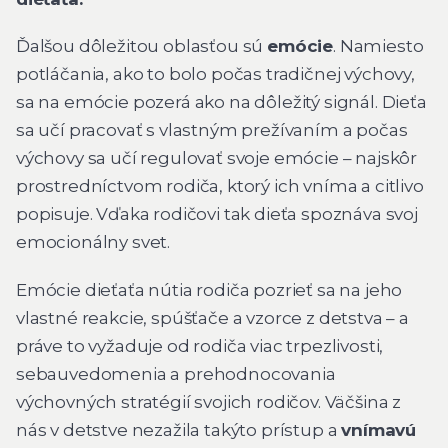
Ďalšou dôležitou oblasťou sú
emócie
. Namiesto
potláčania, ako to bolo počas tradičnej výchovy,
sa na emócie pozerá ako na dôležitý signál. Dieťa
sa učí pracovať s vlastným prežívaním a počas
výchovy sa učí regulovať svoje emócie – najskôr
prostredníctvom rodiča, ktorý ich vníma a citlivo
popisuje. Vďaka rodičovi tak dieťa spoznáva svoj
emocionálny svet.
Emócie dieťaťa nútia rodiča pozrieť sa na jeho
vlastné reakcie, spúšťače a vzorce z detstva – a
práve to vyžaduje od rodiča viac trpezlivosti,
sebauvedomenia a prehodnocovania
výchovných stratégií svojich rodičov. Väčšina z
nás v detstve nezažila takýto prístup a
vnímavú