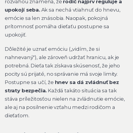
rozvahou znamená, že
rodič najprv reguluje a
upokojí seba.
Ak sa nechá vtiahnuť do hnevu,
emócie sa len znásobia. Naopak, pokojná
prítomnosť pomáha dieťaťu postupne sa
upokojiť.
Dôležité je uznať emóciu („vidím, že si
nahnevaný"), ale zároveň udržať hranicu, ak je
potrebná. Dieťa tak získava skúsenosť, že jeho
pocity sú prijaté, no správanie má svoje limity.
Postupne sa učí, že
hnev sa dá zvládnuť bez
straty bezpečia.
Každá takáto situácia sa tak
stáva príležitosťou nielen na zvládnutie emócie,
ale aj na posilnenie vzťahu medzi rodičom a
dieťaťom.