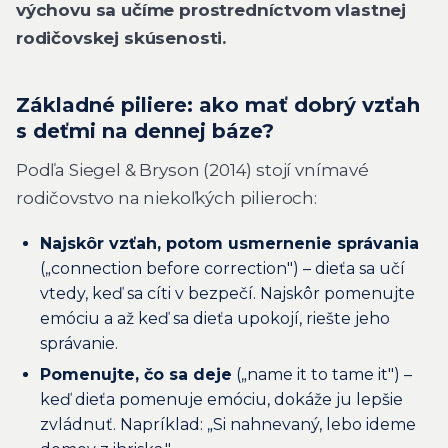
výchovu sa učíme prostredníctvom vlastnej
rodičovskej skúsenosti.
Základné piliere: ako mať dobrý vzťah
s deťmi na dennej báze?
Podľa Siegel & Bryson (2014) stojí vnímavé
rodičovstvo na niekoľkých pilieroch:
Najskôr vzťah, potom usmernenie správania
(„connection before correction") – dieťa sa učí
vtedy, keď sa cíti v bezpečí. Najskôr pomenujte
emóciu a až keď sa dieťa upokojí, riešte jeho
správanie.
Pomenujte, čo sa deje
(„name it to tame it") –
keď dieťa pomenuje emóciu, dokáže ju lepšie
zvládnuť. Napríklad: „Si nahnevaný, lebo ideme