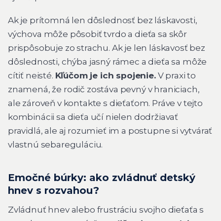
Ak je prítomná len dôslednosť bez láskavosti,
výchova môže pôsobiť tvrdo a dieťa sa skôr
prispôsobuje zo strachu. Ak je len láskavosť bez
dôslednosti, chýba jasný rámec a dieťa sa môže
cítiť neisté.
Kľúčom je ich spojenie.
V praxi to
znamená, že rodič zostáva pevný v hraniciach,
ale zároveň v kontakte s dieťaťom. Práve v tejto
kombinácii sa dieťa učí nielen dodržiavať
pravidlá, ale aj rozumieť im a postupne si vytvárať
vlastnú sebareguláciu.
Emočné búrky: ako zvládnuť detský
hnev s rozvahou?
Zvládnuť hnev alebo frustráciu svojho dieťaťa s