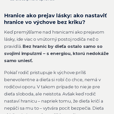
Hranice ako prejav lásky: ako nastaviť
hranice vo výchove bez kriku?
Keď premýšľame nad hranicami ako prejavom
lásky, ide viac o vnútorný postoj rodiča než o
pravidlá.
Bez hraníc by dieťa ostalo samo so
svojimi impulzmi – s energiou, ktorú nedokáže
samo uniesť.
Pokiaľ rodič pristupuje k výchove príliš
benevolentne a dieťa si robí čo chce, nemá v
rodičovi oporu. V takom prípade to nie je pre
dieťa sloboda, ale neistota. Avšak keď rodič
nastaví hranicu – napriek tomu, že dieťa kričí a
nepáči sa mu to – vytvára pocit bezpečia. Dieťa