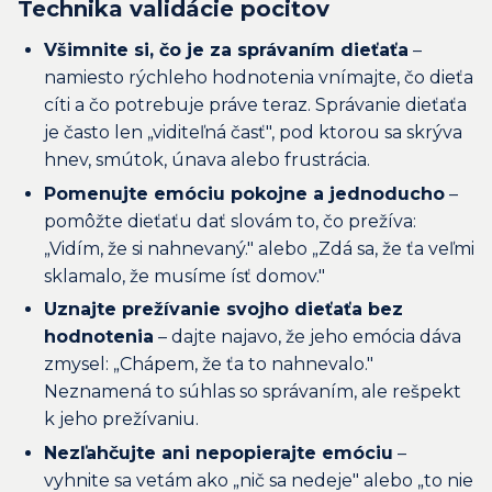
Technika validácie pocitov
Všimnite si, čo je za správaním dieťaťa
–
namiesto rýchleho hodnotenia vnímajte, čo dieťa
cíti a čo potrebuje práve teraz. Správanie dieťaťa
je často len „viditeľná časť", pod ktorou sa skrýva
hnev, smútok, únava alebo frustrácia.
Pomenujte emóciu pokojne a jednoducho
–
pomôžte dieťaťu dať slovám to, čo prežíva:
„Vidím, že si nahnevaný." alebo „Zdá sa, že ťa veľmi
sklamalo, že musíme ísť domov."
Uznajte prežívanie svojho dieťaťa bez
hodnotenia
– dajte najavo, že jeho emócia dáva
zmysel: „Chápem, že ťa to nahnevalo."
Neznamená to súhlas so správaním, ale rešpekt
k jeho prežívaniu.
Nezľahčujte ani nepopierajte emóciu
–
vyhnite sa vetám ako „nič sa nedeje" alebo „to nie