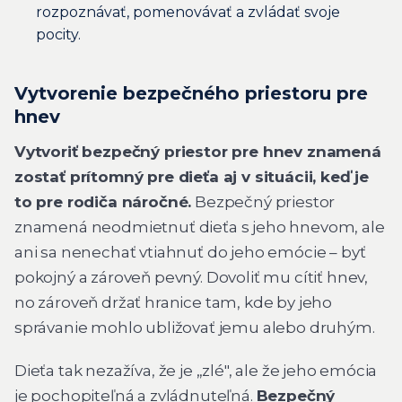
rozpoznávať, pomenovávať a zvládať svoje
pocity.
Vytvorenie bezpečného priestoru pre
hnev
Vytvoriť bezpečný priestor pre hnev znamená
zostať prítomný pre dieťa aj v situácii, keď je
to pre rodiča náročné.
Bezpečný priestor
znamená neodmietnuť dieťa s jeho hnevom, ale
ani sa nenechať vtiahnuť do jeho emócie – byť
pokojný a zároveň pevný. Dovoliť mu cítiť hnev,
no zároveň držať hranice tam, kde by jeho
správanie mohlo ubližovať jemu alebo druhým.
Dieťa tak nezažíva, že je „zlé", ale že jeho emócia
je pochopiteľná a zvládnuteľná.
Bezpečný