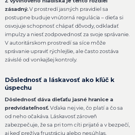
Z vývinového hľadiska je tento rozdiel
zásadný.
V prostredí jasných pravidiel sa
postupne buduje vnútorná regulácia – dieťa si
osvojuje schopnosť chápať dôvody, odkladať
impulzy a niesť zodpovednosť za svoje správanie.
V autoritárskom prostredí sa síce môže
správanie upraviť rýchlejšie, ale často zostáva
závislé od vonkajšej kontroly.
Dôslednosť a láskavosť ako kľúč k
úspechu
Dôslednosť dáva dieťaťu jasné hranice a
predvídateľnosť.
Vďaka nej vie, čo platí a čo sa
od neho očakáva. Láskavosť zároveň
zabezpečuje, že sa pri tom cíti prijaté a v bezpečí,
aj keď prežíva frustráciu alebo nesúhlas.