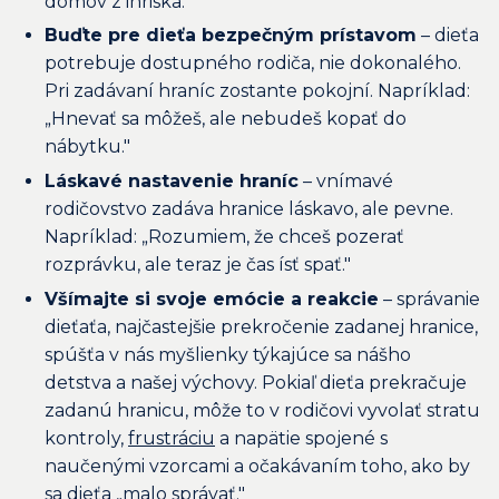
domov z ihriska."
Buďte pre dieťa bezpečným prístavom
– dieťa
potrebuje dostupného rodiča, nie dokonalého.
Pri zadávaní hraníc zostante pokojní. Napríklad:
„Hnevať sa môžeš, ale nebudeš kopať do
nábytku."
Láskavé nastavenie hraníc
– vnímavé
rodičovstvo zadáva hranice láskavo, ale pevne.
Napríklad: „Rozumiem, že chceš pozerať
rozprávku, ale teraz je čas ísť spať."
Všímajte si svoje emócie a reakcie
– správanie
dieťaťa, najčastejšie prekročenie zadanej hranice,
spúšťa v nás myšlienky týkajúce sa nášho
detstva a našej výchovy. Pokiaľ dieťa prekračuje
zadanú hranicu, môže to v rodičovi vyvolať stratu
kontroly,
frustráciu
a napätie spojené s
naučenými vzorcami a očakávaním toho, ako by
sa dieťa „malo správať."