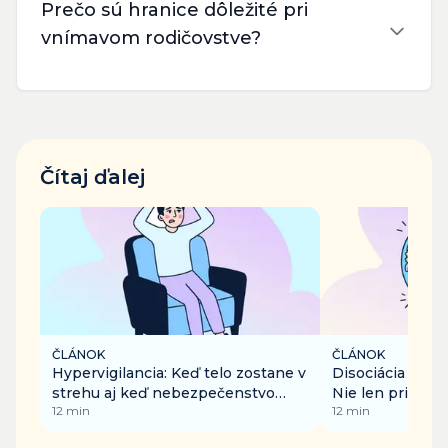
Prečo sú hranice dôležité pri
vnímavom rodičovstve?
Čítaj ďalej
ČLÁNOK
ČLÁNOK
Hypervigilancia: Keď telo zostane v
Disociácia v ka
strehu aj keď nebezpečenstvo
Nie len pri traum
12
min
12
min
pominulo
nude či preťaže