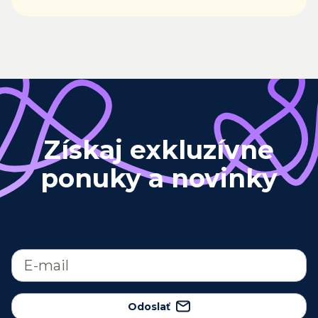
Získaj exkluzívne
ponuky a novinky
Odoslať