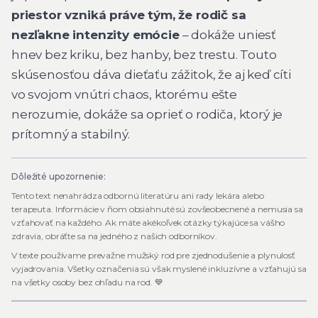
priestor vzniká práve tým, že rodič sa
nezľakne intenzity emócie
– dokáže uniesť
hnev bez kriku, bez hanby, bez trestu. Touto
skúsenosťou dáva dieťaťu zážitok, že aj keď cíti
vo svojom vnútri chaos, ktorému ešte
nerozumie, dokáže sa oprieť o rodiča, ktorý je
prítomný a stabilný.
Dôležité upozornenie:
Tento text nenahrádza odbornú literatúru ani rady lekára alebo
terapeuta. Informácie v ňom obsiahnuté sú zovšeobecnené a nemusia sa
vzťahovať na každého. Ak máte akékoľvek otázky týkajúce sa vášho
zdravia, obráťte sa na jedného z našich odborníkov.
V texte používame prevažne mužský rod pre zjednodušenie a plynulosť
vyjadrovania. Všetky označenia sú však myslené inkluzívne a vzťahujú sa
na všetky osoby bez ohľadu na rod. 💙