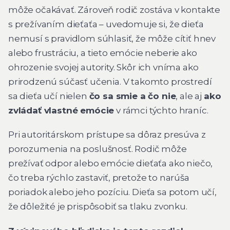
môže očakávať. Zároveň rodič zostáva v kontakte
s prežívaním dieťaťa – uvedomuje si, že dieťa
nemusí s pravidlom súhlasiť, že môže cítiť hnev
alebo frustráciu, a tieto emócie neberie ako
ohrozenie svojej autority. Skôr ich vníma ako
prirodzenú súčasť učenia. V takomto prostredí
sa dieťa učí nielen
čo sa smie a čo nie
, ale aj
ako
zvládať vlastné emócie
v rámci týchto hraníc.
Pri autoritárskom prístupe sa dôraz presúva z
porozumenia na poslušnosť. Rodič môže
prežívať odpor alebo emócie dieťaťa ako niečo,
čo treba rýchlo zastaviť, pretože to narúša
poriadok alebo jeho pozíciu. Dieťa sa potom učí,
že dôležité je prispôsobiť sa tlaku zvonku.