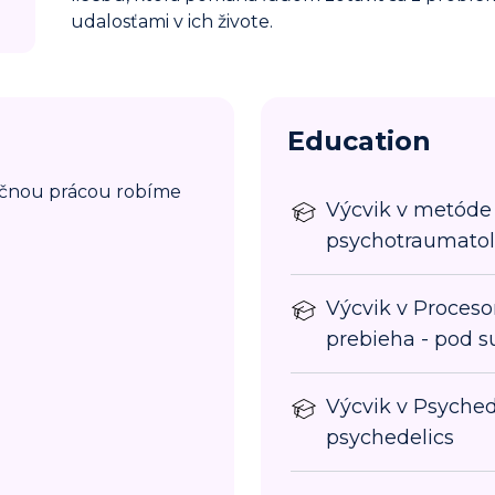
udalosťami v ich živote.
Education
očnou prácou robíme
Výcvik v metóde 
psychotraumato
Výcvik v Proceso
prebieha - pod s
Výcvik v Psyched
psychedelics