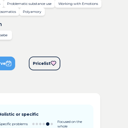
s
Problematic substance use
Working with Emotions
osomatics
Polyamory
n
ksebe
rve
Pricelist
Holistic or specific
Focused on the
Specific problems
whole