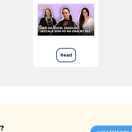
Read
?