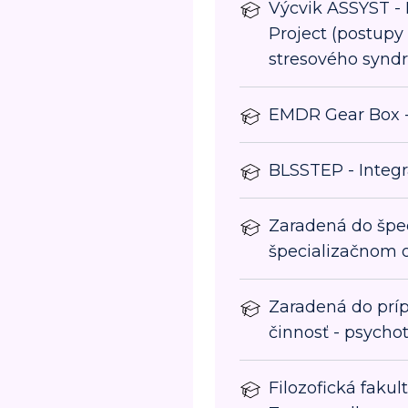
Výcvik ASSYST -
Project (postupy
stresového synd
EMDR Gear Box -
BLSSTEP - Integra
Zaradená do špec
špecializačnom o
Zaradená do príp
činnosť - psycho
Filozofická fakul