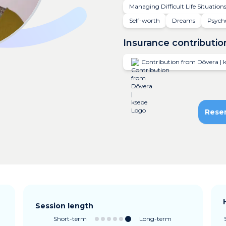
Managing Difficult Life Situation
Self-worth
Dreams
Psych
Insurance contributio
Contribution from Dôvera | 
Rese
Session length
Short-term
Long-term