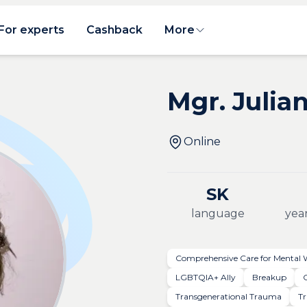
For experts
Cashback
More
Mgr. Julia
Online
SK
language
year
Comprehensive Care for Mental 
LGBTQIA+ Ally
Breakup
Transgenerational Trauma
T