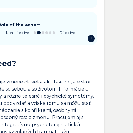
Role of the expert
Non-directive
Directive
?
eed?
je zmene človeka ako takého, ale skôr
ade so sebou a so životom. Informácie o
ky a rôzne telesné i psychické symptómy.
u odovzdať a vďaka tomu sa môžu stať
hádzanie s konfliktami, osobnými
 osobný rast a zmenu. Pracujem aj s
integratívnu psychoterapeutickú
émov vyvolaných traumatickými