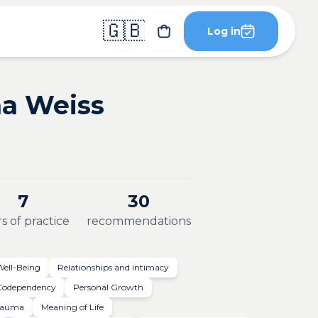
🇬🇧
Log in
na Weiss
7
30
s of practice
recommendations
Well-Being
Relationships and intimacy
Codependency
Personal Growth
rauma
Meaning of Life