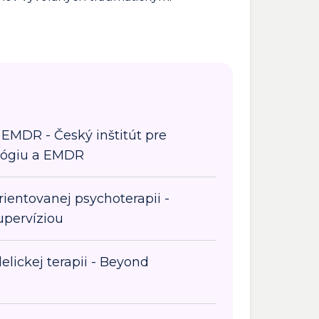
EMDR - Český inštitút pre
lógiu a EMDR
rientovanej psychoterapii -
upervíziou
elickej terapii - Beyond