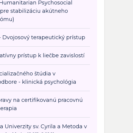
 Humanitarian Psychosocial
 pre stabilizáciu akútneho
rómu)
 Dvojosový terapeutický prístup
tívny prístup k liečbe zavislostí
ializačného štúdia v
dbore - klinická psychológia
ravy na certifikovanú pracovnú
terapia
ta Univerzity sv. Cyrila a Metoda v