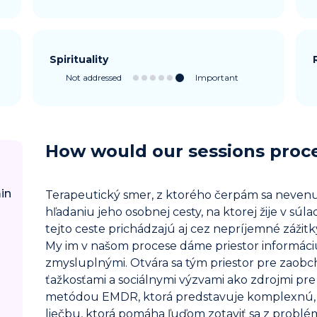
Spirituality
Not addressed
Important
How would our sessions proc
in
Terapeutický smer, z ktorého čerpám sa nevenu
hľadaniu jeho osobnej cesty, na ktorej žije v súl
tejto ceste prichádzajú aj cez nepríjemné zážit
My im v našom procese dáme priestor informáci
zmysluplnými. Otvára sa tým priestor pre zaobc
ťažkosťami a sociálnymi výzvami ako zdrojmi pre
metódou EMDR, ktorá predstavuje komplexnú, 
liečbu, ktorá pomáha ľuďom zotaviť sa z probl