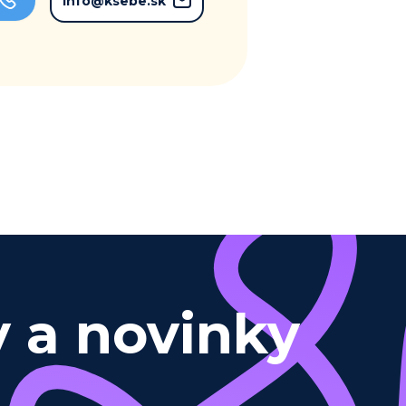
info@ksebe.sk
y a novinky