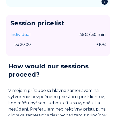
?
Session pricelist
Individual
45
€
/
50
min
od 20:00
+
10
€
How would our sessions
proceed?
V mojom prístupe sa hlavne zameriavam na
vytvorenie bezpečného priestoru pre klientov,
kde môžu byť sami sebou, cítia sa vypočutí a
nesúdení. Preferujem nedirektívny prístup, na
človeka zameraný a tiež vychádzam z princípov