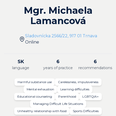
Mgr. Michaela
Lamancová
Sladovnícka 2566/22, 917 01 Trnava
Online
SK
6
6
language
years of practice
recommendations
Harmful substance use
Carelessness, impulsiveness
Mental exhaustion
Learning difficulties
Educational counseling
Parenthood
LGBTQIA+
Managing Difficult Life Situations
Unhealthy relationship with food
Sports Difficulties