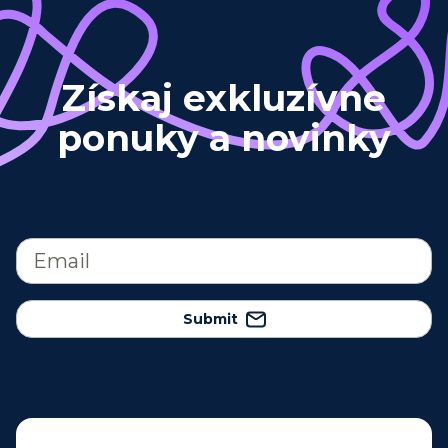
Získaj exkluzívne
ponuky a novinky
Submit