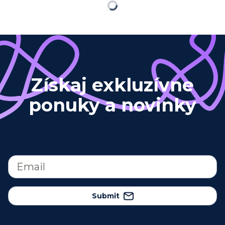
Loading
Získaj exkluzívne
ponuky a novinky
Submit