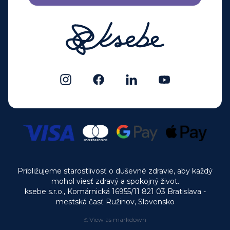
Približujeme starostlivosť o duševné zdravie, aby každý
mohol viesť zdravý a spokojný život.
ksebe s.r.o., Komárnická 16955/11 821 03 Bratislava -
mestská časť Ružinov, Slovensko
⎌ View as markdown