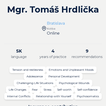
Mgr. Tomáš Hrdlička
Bratislava
Koliba
Online
SK
4
9
language
years of practice
recommendations
Tension and restlesness
Emotions and Unpleasant Moods
Adolescence
Personal Development
Challenging Life Situations
Psychological Wounds
Life Changes
Fear
Stress
Self-worth
Self-confidence
Internal Conflicts
Relationship with Yourself
Psychosomatics