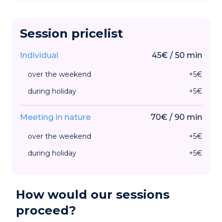
Session pricelist
Individual
45
€
/
50
min
over the weekend
+
5
€
during holiday
+
5
€
Meeting in nature
70
€
/
90
min
over the weekend
+
5
€
during holiday
+
5
€
How would our sessions
proceed?