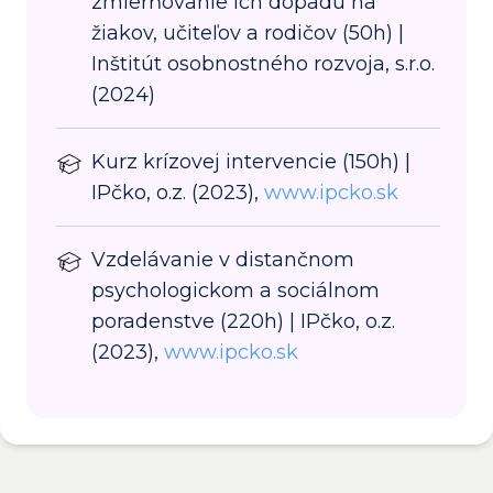
zmierňovanie ich dopadu na
žiakov, učiteľov a rodičov (50h) |
Inštitút osobnostného rozvoja, s.r.o.
(2024)
Kurz krízovej intervencie (150h) |
IPčko, o.z. (2023),
www.ipcko.sk
Vzdelávanie v distančnom
psychologickom a sociálnom
poradenstve (220h) | IPčko, o.z.
(2023),
www.ipcko.sk