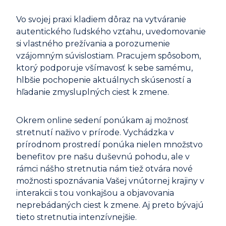
Vo svojej praxi kladiem dôraz na vytváranie
autentického ľudského vzťahu, uvedomovanie
si vlastného prežívania a porozumenie
vzájomným súvislostiam. Pracujem spôsobom,
ktorý podporuje všímavosť k sebe samému,
hlbšie pochopenie aktuálnych skúseností a
hľadanie zmysluplných ciest k zmene.
Okrem online sedení ponúkam aj možnosť
stretnutí naživo v prírode. Vychádzka v
prírodnom prostredí ponúka nielen množstvo
benefitov pre našu duševnú pohodu, ale v
rámci nášho stretnutia nám tiež otvára nové
možnosti spoznávania Vašej vnútornej krajiny v
interakcii s tou vonkajšou a objavovania
neprebádaných ciest k zmene. Aj preto bývajú
tieto stretnutia intenzívnejšie.