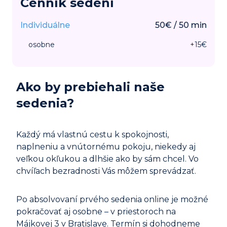
Cenník sedení
Individuálne
50
€
/
50
min
osobne
+
15
€
Ako by prebiehali naše
sedenia?
Každý má vlastnú cestu k spokojnosti,
naplneniu a vnútornému pokoju, niekedy aj
veľkou okľukou a dlhšie ako by sám chcel. Vo
chvíľach bezradnosti Vás môžem sprevádzať.
Po absolvovaní prvého sedenia online je možné
pokračovať aj osobne – v priestoroch na
Májkovej 3 v Bratislave. Termín si dohodneme