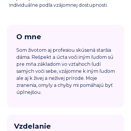
individuálne podľa vzájomnej dostupnosti.
O mne
Som životom aj profesiou skúsená staršia
dáma. Rešpekt a úcta voči iným ľuďom sú
pre mňa základom vo vzťahoch ľudí
samých voči sebe, vzájomne k iným ľuďom
ale aj k živej a neživej prírode. Moje
zranenia, omyly a chyby mi pomáhajú byť
úplnejšou.
Vzdelanie