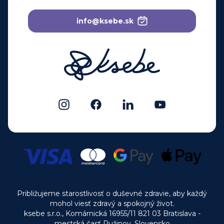
info@ksebe.sk
Približujeme starostlivosť o duševné zdravie, aby každý
mohol viesť zdravý a spokojný život.
ksebe s.r.o., Komárnická 16955/11 821 03 Bratislava -
mestská časť Ružinov, Slovensko