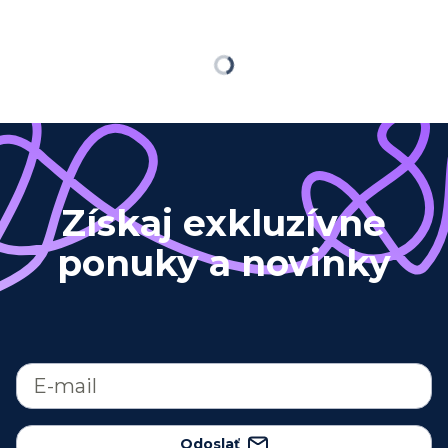
Načítavam…
Získaj exkluzívne
ponuky a novinky
Odoslať