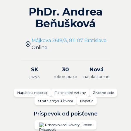
PhDr. Andrea
Beňušková
Májkova 2618/3, 811 07 Bratislava
Online
SK
30
Nová
jazyk
rokov praxe
na platforme
Napätie a nepokoj
Partnerské vzťahy
Životné ciele
Strata zmyslu života
Napätie
Príspevok od poisťovne
Príspevok od Dôvery | ksebe