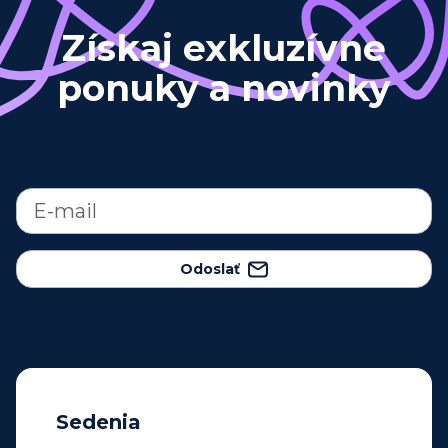
Získaj exkluzívne
ponuky a novinky
Odoslať
Sedenia