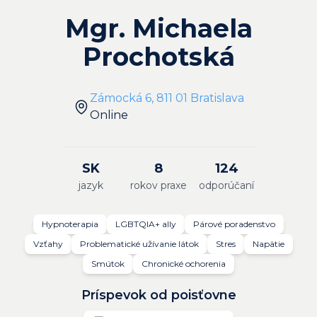
Mgr. Michaela
Prochotská
Zámocká 6, 811 01 Bratislava
Online
SK
8
124
jazyk
rokov praxe
odporúčaní
Hypnoterapia
LGBTQIA+ ally
Párové poradenstvo
Vzťahy
Problematické užívanie látok
Stres
Napätie
Smútok
Chronické ochorenia
Príspevok od poisťovne