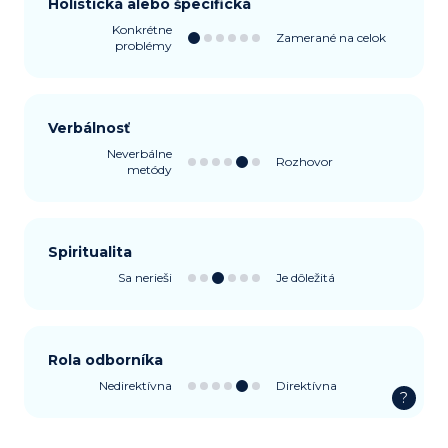
Holistická alebo špecifická
Konkrétne
Zamerané na celok
problémy
Verbálnosť
Neverbálne
Rozhovor
metódy
Spiritualita
Sa nerieši
Je dôležitá
Rola odborníka
Nedirektívna
Direktívna
?