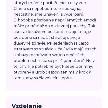
ktorých máme pocit, že niet cesty von.
Cítime sa nepohodlne, nespokojne,
nešťastne, sme unavení a vyčerpaní.
Dlhodobé pôsobenie nepríjemných emócií
môže prerásť až do duševnej poruchy. Tak
ako sa dokážeme postarať o svoje telo, je
potrebné sa naučiť starať aj o svoje
duševné zdravie. Pri sedeniach sa často
stretávam so situáciou, že ľudia majú strach
a obavy rozprávať o svojich emóciách,
problémoch, cítia sa príliš „obnažení“. No v
tej chvíli je potrebné byť k sebe úprimný,
otvorený a urobiť aspoň ten malý krok k
tomu, aby sa človek cítil lepšie.
Vzdelanie