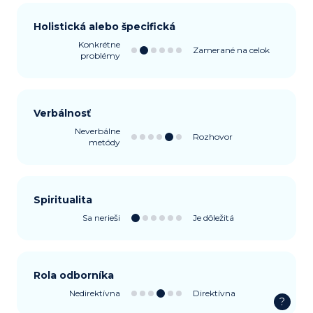
Holistická alebo špecifická
Konkrétne
Zamerané na celok
problémy
Verbálnosť
Neverbálne
Rozhovor
metódy
Spiritualita
Sa nerieši
Je dôležitá
Rola odborníka
Nedirektívna
Direktívna
?