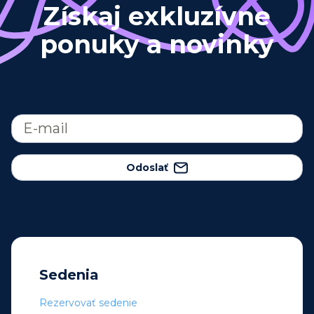
Získaj exkluzívne
ponuky a novinky
Odoslať
Sedenia
Rezervovať sedenie