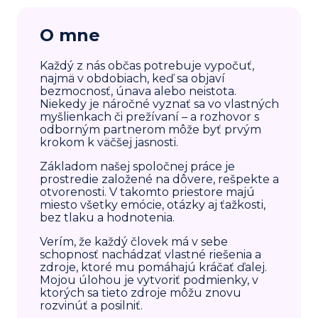
O mne
Každý z nás občas potrebuje vypočuť,
najmä v obdobiach, keď sa objaví
bezmocnosť, únava alebo neistota.
Niekedy je náročné vyznať sa vo vlastných
myšlienkach či prežívaní – a rozhovor s
odborným partnerom môže byť prvým
krokom k väčšej jasnosti.
Základom našej spoločnej práce je
prostredie založené na dôvere, rešpekte a
otvorenosti. V takomto priestore majú
miesto všetky emócie, otázky aj ťažkosti,
bez tlaku a hodnotenia.
Verím, že každý človek má v sebe
schopnosť nachádzať vlastné riešenia a
zdroje, ktoré mu pomáhajú kráčať ďalej.
Mojou úlohou je vytvoriť podmienky, v
ktorých sa tieto zdroje môžu znovu
rozvinúť a posilniť.