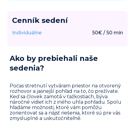
Cenník sedení
Individuálne
50
€
/
50
min
Ako by prebiehali naše
sedenia?
Počas stretnutí vytváram priestor na otvorený
rozhovor a jasnejší pohľad na to, čo prežívate.
Keď sa človek zamotá v ťažkostiach, býva
náročné vidieť ich z iného uhla pohľadu. Spolu
hľadáme možnosti, ktoré vám pomôžu
zorientovať sa a nájsť riešenia, ktoré sú pre vás
zmysluplné a uskutočniteľné.