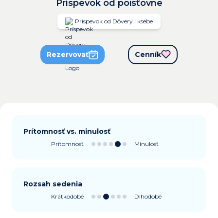
Príspevok od poisťovne
Príspevok od Dôvery | ksebe
Rezervovať
Cenník
Prítomnosť vs. minulosť
Prítomnosť
Minulosť
Rozsah sedenia
Krátkodobé
Dlhodobé