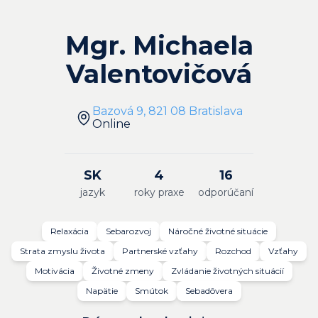
Mgr. Michaela
Valentovičová
Bazová 9, 821 08 Bratislava
Online
SK
4
16
jazyk
roky praxe
odporúčaní
Relaxácia
Sebarozvoj
Náročné životné situácie
Strata zmyslu života
Partnerské vzťahy
Rozchod
Vzťahy
Motivácia
Životné zmeny
Zvládanie životných situácií
Napätie
Smútok
Sebadôvera