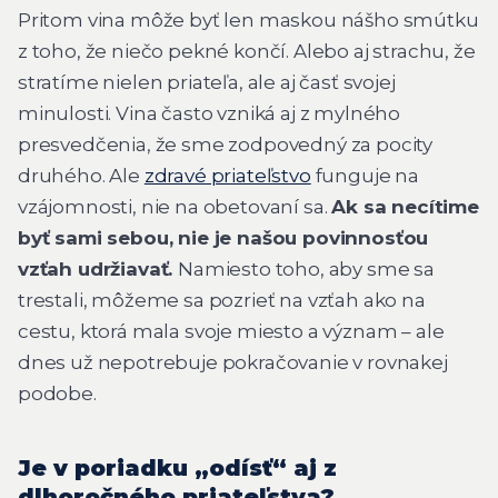
Pritom vina môže byť len maskou nášho smútku
z toho, že niečo pekné končí. Alebo aj strachu, že
stratíme nielen priateľa, ale aj časť svojej
minulosti. Vina často vzniká aj z mylného
presvedčenia, že sme zodpovedný za pocity
druhého. Ale
zdravé priateľstvo
funguje na
vzájomnosti, nie na obetovaní sa.
Ak sa necítime
byť sami sebou, nie je našou povinnosťou
vzťah udržiavať.
Namiesto toho, aby sme sa
trestali, môžeme sa pozrieť na vzťah ako na
cestu, ktorá mala svoje miesto a význam – ale
dnes už nepotrebuje pokračovanie v rovnakej
podobe.
Je v poriadku „odísť“ aj z
dlhoročného priateľstva?