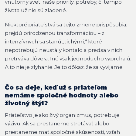
vnútorný svet, naše priority, potreby, či tempo
života už nie sú zladené.
Niektoré priateľstvá sa tejto zmene prispôsobia,
prejdú prirodzenou transformáciou – z
intenzívnych sa stanú „tichými,“ ktoré
nepotrebujú neustály kontakt a predsa v nich
pretrváva dôvera. Iné však jednoducho vyprchajú.
A to nie je zlyhanie. Je to dôkaz, že sa vyvíjame.
Čo sa deje, keď už s priateľom
nemáme spoločné hodnoty alebo
životný štýl?
Priateľstvo je ako živý organizmus, potrebuje
výživu. Ak sa prestaneme stretávať alebo
prestaneme mať spoločné skúsenosti, vzťah