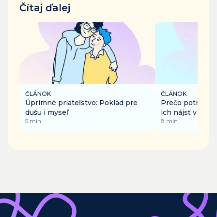
Čítaj ďalej
ČLÁNOK
ČLÁNOK
Úprimné priateľstvo: Poklad pre
Prečo potrebuje
dušu i myseľ
ich nájsť v dosp
5
min
8
min