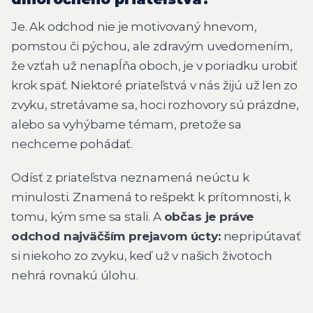
Je. Ak odchod nie je motivovaný hnevom,
pomstou či pýchou, ale zdravým uvedomením,
že vzťah už nenapĺňa oboch, je v poriadku urobiť
krok späť. Niektoré priateľstvá v nás žijú už len zo
zvyku, stretávame sa, hoci rozhovory sú prázdne,
alebo sa vyhýbame témam, pretože sa
nechceme pohádať.
Odísť z priateľstva neznamená neúctu k
minulosti. Znamená to rešpekt k prítomnosti, k
tomu, kým sme sa stali. A
občas je práve
odchod najväčším prejavom úcty:
nepripútavať
si niekoho zo zvyku, keď už v našich životoch
nehrá rovnakú úlohu.