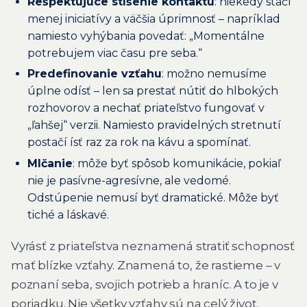
Rešpektujúce stíšenie kontaktu
: niekedy stačí
menej iniciatívy a väčšia úprimnosť – napríklad
namiesto vyhýbania povedať:
„Momentálne
potrebujem viac času pre seba.“
Predefinovanie vzťahu
: možno nemusíme
úplne odísť – len sa prestať nútiť do hlbokých
rozhovorov a nechať priateľstvo fungovať v
„ľahšej“ verzii. Namiesto pravidelných stretnutí
postačí ísť raz za rok na kávu a spomínať.
Mlčanie
: môže byť spôsob komunikácie, pokiaľ
nie je pasívne-agresívne, ale vedomé.
Odstúpenie nemusí byť dramatické. Môže byť
tiché a láskavé.
Vyrásť z priateľstva neznamená stratiť schopnosť
mať blízke vzťahy. Znamená to, že rastieme – v
poznaní seba, svojich potrieb a hraníc. A to je v
poriadku. Nie všetky vzťahy sú na celý život.