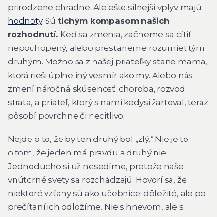
prirodzene chradne. Ale ešte silnejší vplyv majú
hodnoty
. Sú
tichým kompasom našich
rozhodnutí.
Keď sa zmenia, začneme sa cítiť
nepochopený, alebo prestaneme rozumieť tým
druhým. Možno sa z našej priateľky stane mama,
ktorá rieši úplne iný vesmír ako my. Alebo nás
zmení náročná skúsenosť: choroba, rozvod,
strata, a priateľ, ktorý s nami kedysi žartoval, teraz
pôsobí povrchne či necitlivo.
Nejde o to, že by ten druhý bol „zlý.“ Nie je to
o tom, že jeden má pravdu a druhý nie.
Jednoducho si už nesedíme, pretože naše
vnútorné svety sa rozchádzajú. Hovorí sa, že
niektoré vzťahy sú ako učebnice: dôležité, ale po
prečítaní ich odložíme. Nie s hnevom, ale s