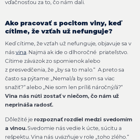
vďačnosťou za to, čo nám dali.
Ako pracovať s pocitom viny, keď
cítime, že vzťah už nefunguje?
Keď cítime, že vzťah už nefunguje, objavuje sa v
nás
vina
. Najmä ak ide o dlhoročné priateľstvo.
Cítime záväzok zo spomienok alebo
z presvedčenia, že „
by sa to malo.“
A preto sa
často sa pýtame: „Nemal/a by som sa viac
snažiť?“ alebo „Nie som len príliš náročný/á?“
Vina nás núti zostať v niečom, čo nám už
neprináša radosť.
Dôležité je
rozpoznať rozdiel medzi svedomím
a vinou.
Svedomie nás vedie k úcte, súcitu a
rešpektu. Vina nás uväzňuje v role „toho zlého.“