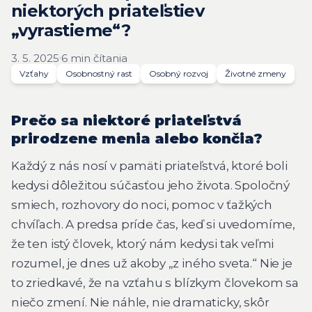
niektorých priateľstiev
„vyrastieme“?
·
3. 5. 2025
6 min čítania
Vzťahy
Osobnostný rast
Osobný rozvoj
Životné zmeny
Prečo sa niektoré priateľstvá
prirodzene menia alebo končia?
Každý z nás nosí v pamäti priateľstvá, ktoré boli
kedysi dôležitou súčasťou jeho života. Spoločný
smiech, rozhovory do noci, pomoc v ťažkých
chvíľach. A predsa príde čas, keď si uvedomíme,
že ten istý človek, ktorý nám kedysi tak veľmi
rozumel, je dnes už akoby „z iného sveta.“ Nie je
to zriedkavé, že na vzťahu s blízkym človekom sa
niečo zmení. Nie náhle, nie dramaticky, skôr