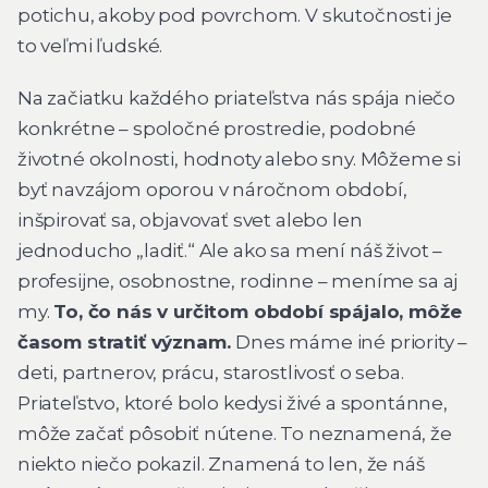
potichu, akoby pod povrchom. V skutočnosti je
to veľmi ľudské.
Na začiatku každého priateľstva nás spája niečo
konkrétne – spoločné prostredie, podobné
životné okolnosti, hodnoty alebo sny. Môžeme si
byť navzájom oporou v náročnom období,
inšpirovať sa, objavovať svet alebo len
jednoducho „ladiť.“ Ale ako sa mení náš život –
profesijne, osobnostne, rodinne – meníme sa aj
my.
To, čo nás v určitom období spájalo, môže
časom stratiť význam.
Dnes máme iné priority –
deti, partnerov, prácu, starostlivosť o seba.
Priateľstvo, ktoré bolo kedysi živé a spontánne,
môže začať pôsobiť nútene. To neznamená, že
niekto niečo pokazil. Znamená to len, že náš