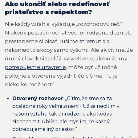
Ako ukončiť alebo redefinovať
priateľstvo s rešpektom?
Nie každý vzťah si vyžaduje „rozchodovú reč.“
Niekedy postačí nechať veci prirodzene doznieť,
prestaneme si písať, rušíme stretnutia a
nakoniec to akoby samo vyšumí. Ale ak cítime, že
druhý človek si zaslúži vysvetlenie, alebo že my
potrebujeme uzavretie
, môže byť užitočné
pokojne a otvorene vyjadriť, čo cítime. Tu je
niekoľko možností:
Otvorený rozhovor
: „
Cítim, že sme sa za
posledné roky veľmi zmenili. Už sa necítim v
našom vzťahu tak prirodzene ako kedysi.
Nechcem ti ublížiť, ale myslím, že každý
potrebujeme iný priestor.“