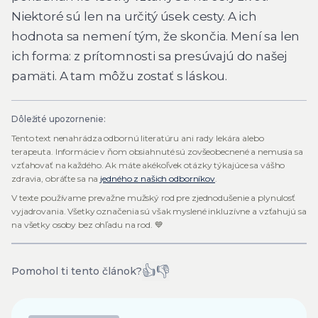
Niektoré sú len na určitý úsek cesty. A ich
hodnota sa nemení tým, že skončia. Mení sa len
ich forma: z prítomnosti sa presúvajú do našej
pamäti. A tam môžu zostať s láskou.
Dôležité upozornenie:
Tento text nenahrádza odbornú literatúru ani rady lekára alebo
terapeuta. Informácie v ňom obsiahnuté sú zovšeobecnené a nemusia sa
vzťahovať na každého. Ak máte akékoľvek otázky týkajúce sa vášho
zdravia, obráťte sa na
jedného z našich odborníkov
.
V texte používame prevažne mužský rod pre zjednodušenie a plynulosť
vyjadrovania. Všetky označenia sú však myslené inkluzívne a vzťahujú sa
na všetky osoby bez ohľadu na rod. 💙
👍
👎
Pomohol ti tento článok?