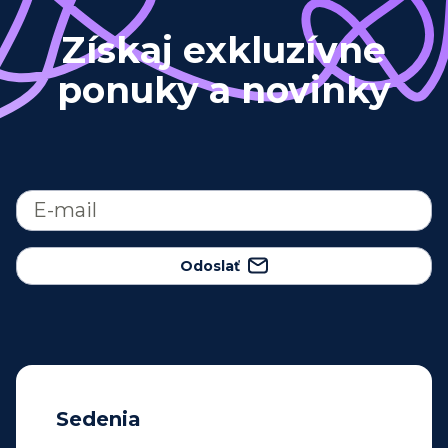
Získaj exkluzívne
ponuky a novinky
Odoslať
Sedenia