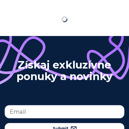
Loading
Získaj exkluzívne
ponuky a novinky
Submit