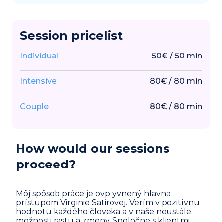
Session pricelist
Individual
50
€
/
50
min
Intensive
80
€
/
80
min
Couple
80
€
/
80
min
How would our sessions
proceed?
Môj spôsob práce je ovplyvnený hlavne
prístupom Virginie Satirovej. Verím v pozitívnu
hodnotu každého človeka a v naše neustále
možnosti rastu a zmeny. Spoločne s klientmi