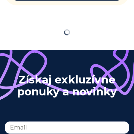
Loading
Získaj exkluzívne
ponuky a novinky