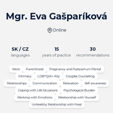
Mgr. Eva Gašparíková
Online
SK / CZ
15
30
languages
years of practice
recommendations
Work
Parenthood
Pregnancy and Postpartum Period
Intimacy
LGBTQIA+ Ally
Couples Counseling
Relationships
Communication
Relaxation
Self-awareness
Coping with Life Situations
Psychological Burden
Working with Emotions
Relationship with Yourself
Unhealthy Relationship with Food