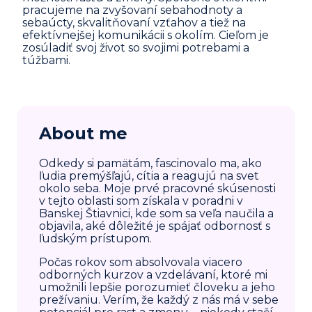
pracujeme na zvyšovaní sebahodnoty a
sebaúcty, skvalitňovaní vzťahov a tiež na
efektívnejšej komunikácii s okolím. Cieľom je
zosúladiť svoj život so svojimi potrebami a
túžbami.
About me
Odkedy si pamätám, fascinovalo ma, ako
ľudia premýšľajú, cítia a reagujú na svet
okolo seba. Moje prvé pracovné skúsenosti
v tejto oblasti som získala v poradni v
Banskej Štiavnici, kde som sa veľa naučila a
objavila, aké dôležité je spájať odbornosť s
ľudským prístupom.
Počas rokov som absolvovala viacero
odborných kurzov a vzdelávaní, ktoré mi
umožnili lepšie porozumieť človeku a jeho
prežívaniu. Verím, že každý z nás má v sebe