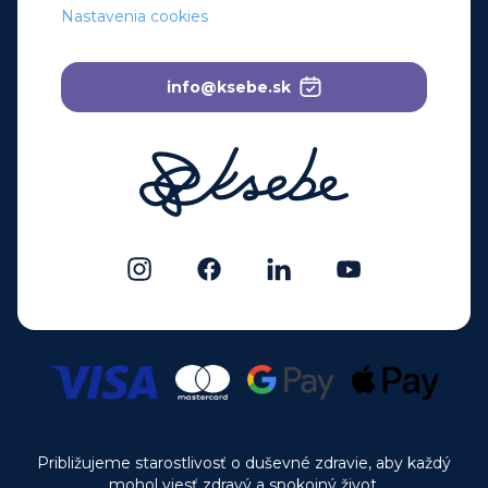
Nastavenia cookies
info@ksebe.sk
Približujeme starostlivosť o duševné zdravie, aby každý
mohol viesť zdravý a spokojný život.