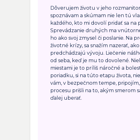
Dôverujem životu v jeho rozmanitom
spoznávam a skúmam nie len tú vlas
každého, kto mi dovolí pridať sa na 
Sprevádzanie druhých ma vnútorn
ho ako svoj zmysel či poslanie. Na p
životné krízy, sa snažím nazerať, ako
predchádzajú vývoju. Liečenie náš
od seba, keď je mu to dovolené. Ni
miestami je to príliš náročné a boles
poriadku, si na túto etapu života, ni
vám, v bezpečnom tempe, pripojím, 
procesu prišli na to, akým smerom s
ďalej uberať.