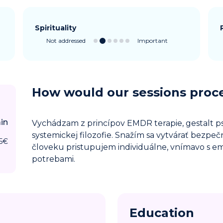
Spirituality
Not addressed
Important
How would our sessions proc
in
Vychádzam z princípov EMDR terapie, gestalt p
systemickej filozofie. Snažím sa vytvárať bezpe
5
€
človeku pristupujem individuálne, vnímavo s emp
potrebami.
Education