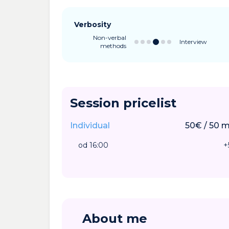
Verbosity
Non-verbal
Interview
methods
Session pricelist
Individual
50
€
/
50
m
od 16:00
+
About me