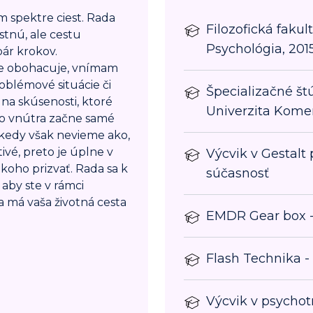
 spektre ciest. Rada
Filozofická faku
tnú, ale cestu
Psychológia, 2015
pár krokov.
e obohacuje, vnímam
roblémové situácie či
Špecializačné št
 na skúsenosti, ktoré
Univerzita Kome
ho vnútra začne samé
ekedy však nevieme ako,
tivé, preto je úplne v
Výcvik v Gestalt 
ekoho prizvať. Rada sa k
súčasnosť
aby ste v rámci
a má vaša životná cesta
EMDR Gear box 
Flash Technika -
Výcvik v psycho