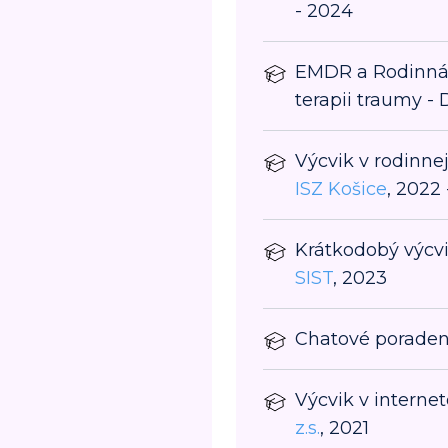
- 2024
EMDR a Rodinná t
terapii traumy - 
Výcvik v rodinnej
ISZ Košice
, 2022
Krátkodobý výcvi
SIST
, 2023
Chatové poradenst
Výcvik v intern
z.s.
, 2021