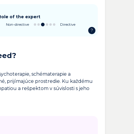
Role of the expert
Non-directive
Directive
?
eed?
sychoterapie, schématerapie a
čné, prijímajúce prostredie. Ku každému
atiou a rešpektom v súvislosti s jeho