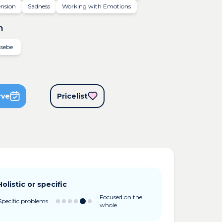
ension
Sadness
Working with Emotions
n
ksebe
rve
Pricelist
Holistic or specific
Focused on the
Specific problems
whole