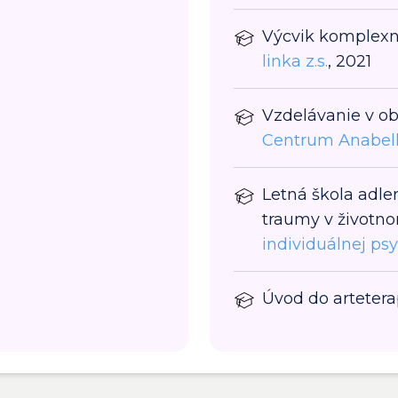
Výcvik komplexne
linka z.s.
, 2021
Vzdelávanie v ob
Centrum Anabell,
Letná škola adle
traumy v životno
individuálnej ps
Úvod do artetera