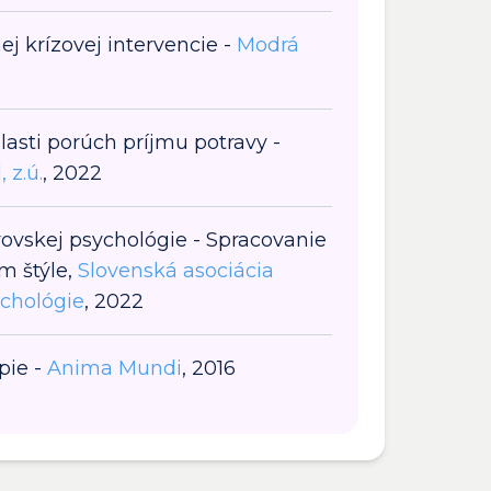
j krízovej intervencie -
Modrá
lasti porúch príjmu potravy -
 z.ú.
, 2022
rovskej psychológie - Spracovanie
m štýle,
Slovenská asociácia
ychológie
, 2022
pie -
Anima Mundi
, 2016