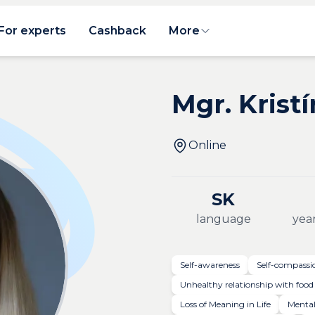
For experts
Cashback
More
Mgr. Krist
Online
SK
language
year
Self-awareness
Self-compassi
Unhealthy relationship with food
Loss of Meaning in Life
Mental