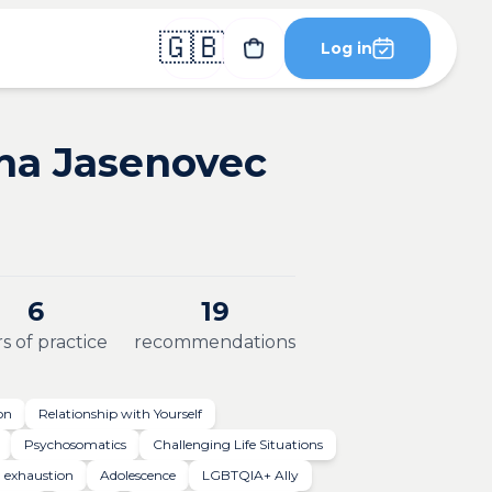
🇬🇧
Log in
ína Jasenovec
6
19
s of practice
recommendations
on
Relationship with Yourself
Psychosomatics
Challenging Life Situations
 exhaustion
Adolescence
LGBTQIA+ Ally