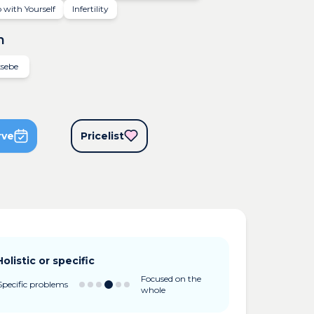
 with Yourself
Infertility
n
ksebe
rve
Pricelist
Holistic or specific
Focused on the
Specific problems
whole