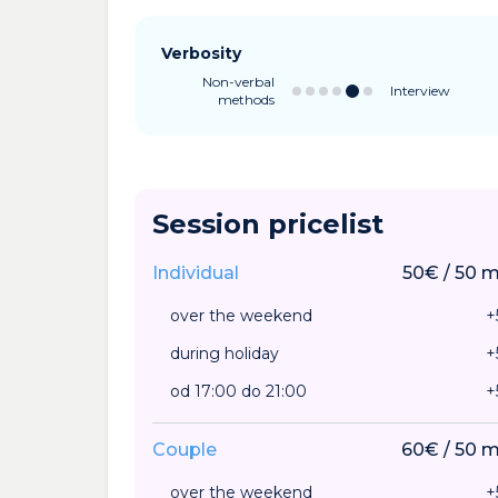
Verbosity
Non-verbal
Interview
methods
Session pricelist
Individual
50
€
/
50
m
over the weekend
+
during holiday
+
od 17:00 do 21:00
+
Couple
60
€
/
50
m
over the weekend
+