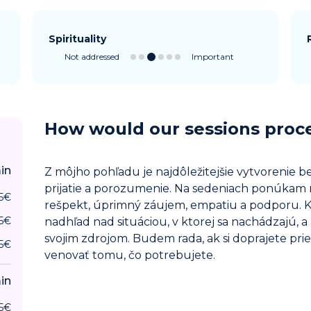
Spirituality
Not addressed
Important
How would our sessions proc
in
Z môjho pohľadu je najdôležitejšie vytvorenie 
prijatie a porozumenie. Na sedeniach ponúkam n
5
€
rešpekt, úprimný záujem, empatiu a podporu. K
5
€
nadhľad nad situáciou, v ktorej sa nachádzajú, a
svojim zdrojom. Budem rada, ak si doprajete pr
5
€
venovať tomu, čo potrebujete.
in
5
€