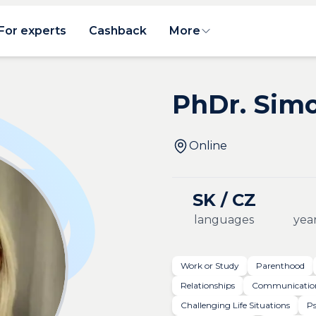
For experts
Cashback
More
PhDr. Sim
Online
SK / CZ
languages
year
Work or Study
Parenthood
Relationships
Communicatio
Challenging Life Situations
Ps