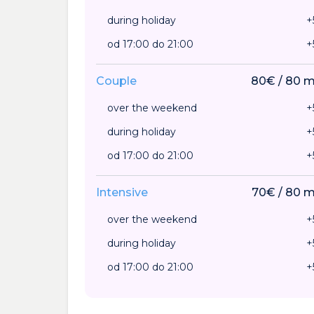
during holiday
+
od 17:00 do 21:00
+
Couple
80
€
/
80
m
over the weekend
+
during holiday
+
od 17:00 do 21:00
+
Intensive
70
€
/
80
m
over the weekend
+
during holiday
+
od 17:00 do 21:00
+