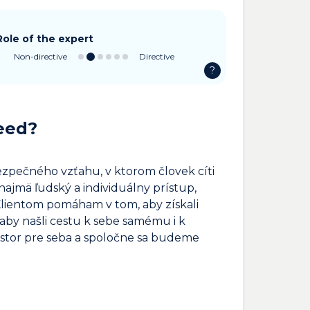
Role of the expert
Non-directive
Directive
?
eed?
bezpečného vzťahu, v ktorom človek cíti
ajmä ľudský a individuálny prístup,
lientom pomáham v tom, aby získali
 aby našli cestu k sebe samému i k
iestor pre seba a spoločne sa budeme