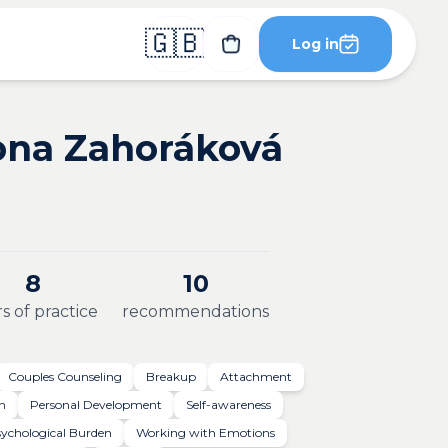
🇬🇧
Log in
ona Zahoráková
8
10
s of practice
recommendations
Couples Counseling
Breakup
Attachment
n
Personal Development
Self-awareness
ychological Burden
Working with Emotions