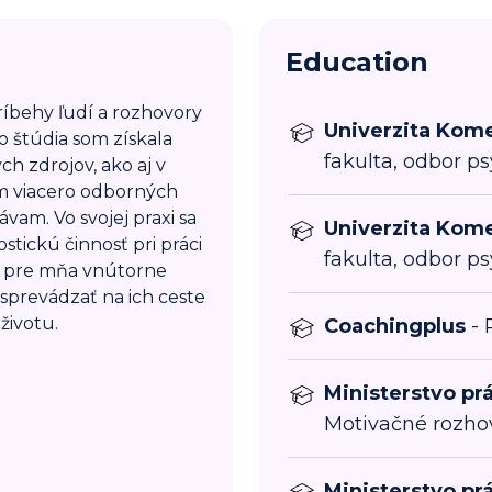
Education
íbehy ľudí a rozhovory
Univerzita Kome
o štúdia som získala
fakulta, odbor ps
ch zdrojov, ako aj v
om viacero odborných
ávam. Vo svojej praxi sa
Univerzita Kome
tickú činnosť pri práci
fakulta, odbor ps
Je pre mňa vnútorne
prevádzať na ich ceste
životu.
Coachingplus
- 
Ministerstvo prá
Motivačné rozho
Ministerstvo prá