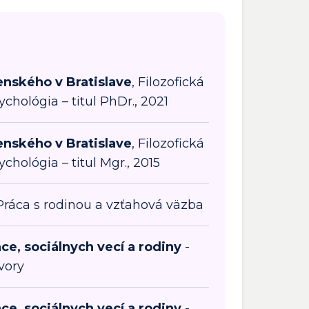
nského v Bratislave
, Filozofická
ychológia – titul PhDr., 2021
nského v Bratislave
, Filozofická
ychológia – titul Mgr., 2015
Práca s rodinou a vzťahová väzba
ce, sociálnych vecí a rodiny
-
vory
ce, sociálnych vecí a rodiny
-