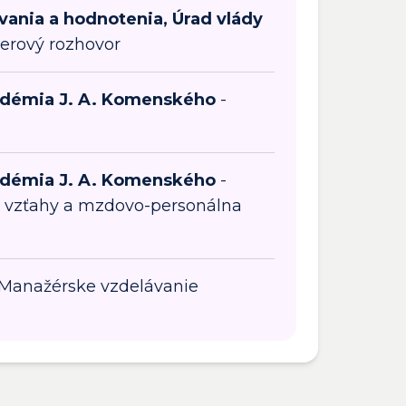
ania a hodnotenia, Úrad vlády
erový rozhovor
adémia J. A. Komenského
-
adémia J. A. Komenského
-
 vzťahy a mzdovo-personálna
Manažérske vzdelávanie