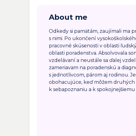
About me
Odkedy si pamätám, zaujímali ma pr
s nimi. Po ukončení vysokoškolskéh
pracovné skúsenosti v oblasti ľudský
oblasti poradenstva. Absolvovala s
vzdelávaní a neustále sa ďalej vzdel
zameriavam na poradenskú a diagnos
s jednotlivcom, párom aj rodinou. 
obohacujúce, keď môžem druhých s
k sebapoznaniu a k spokojnejšiemu 