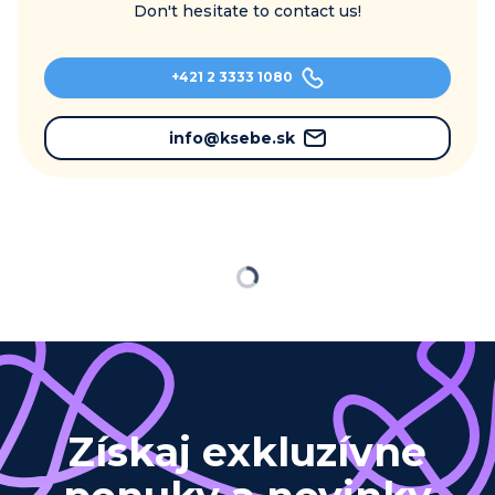
Don't hesitate to contact us!
+421 2 3333 1080
info@ksebe.sk
Loading
Získaj exkluzívne