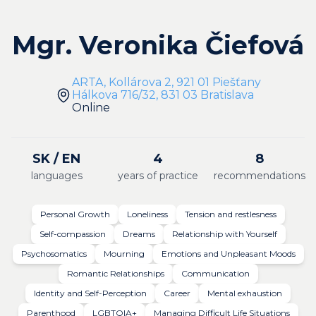
Mgr. Veronika Čiefová
ARTA, Kollárova 2, 921 01 Piešťany
Hálkova 716/32, 831 03 Bratislava
Online
SK / EN
4
8
languages
years of practice
recommendations
Personal Growth
Loneliness
Tension and restlesness
Self-compassion
Dreams
Relationship with Yourself
Psychosomatics
Mourning
Emotions and Unpleasant Moods
Romantic Relationships
Communication
Identity and Self-Perception
Career
Mental exhaustion
Parenthood
LGBTQIA+
Managing Difficult Life Situations