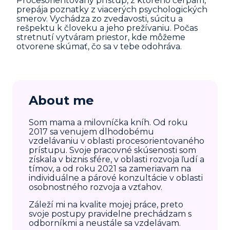
Procesorientovaný prístup, z ktorého čerpám,
prepája poznatky z viacerých psychologických
smerov. Vychádza zo zvedavosti, súcitu a
rešpektu k človeku a jeho prežívaniu. Počas
stretnutí vytváram priestor, kde môžeme
otvorene skúmať, čo sa v tebe odohráva.
About me
Som mama a milovníčka kníh. Od roku
2017 sa venujem dlhodobému
vzdelávaniu v oblasti procesorientovaného
prístupu. Svoje pracovné skúsenosti som
získala v biznis sfére, v oblasti rozvoja ľudí a
tímov, a od roku 2021 sa zameriavam na
individuálne a párové konzultácie v oblasti
osobnostného rozvoja a vzťahov.
Záleží mi na kvalite mojej práce, preto
svoje postupy pravidelne prechádzam s
odborníkmi a neustále sa vzdelávam.