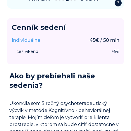
?
Cenník sedení
Individuálne
45
€
/
50
min
cez víkend
+
5
€
Ako by prebiehali naše
sedenia?
Ukončila som 5 ročný psychoterapeutický
výcvik v metóde Kognitívno - behaviorálnej
terapie. Mojím cieľom je vytvoriť pre klienta
prostredie, v ktorom sa bude cítiť dostatočne v