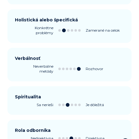
Holistická alebo špecifická
Konkrétne
Zamerané na celok
problémy
Verbálnosť
Neverbálne
Rozhovor
metódy
Spiritualita
Sa nerieši
Je dôležitá
Rola odborníka
Nedirektívna
Direktívna