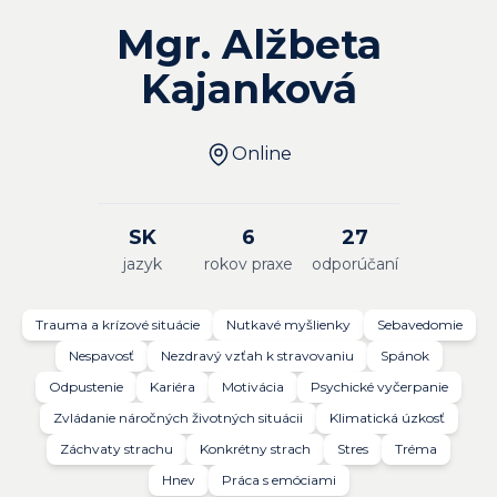
Mgr. Alžbeta
Kajanková
Online
SK
6
27
jazyk
rokov praxe
odporúčaní
Trauma a krízové situácie
Nutkavé myšlienky
Sebavedomie
Nespavosť
Nezdravý vzťah k stravovaniu
Spánok
Odpustenie
Kariéra
Motivácia
Psychické vyčerpanie
Zvládanie náročných životných situácii
Klimatická úzkosť
Záchvaty strachu
Konkrétny strach
Stres
Tréma
Hnev
Práca s emóciami