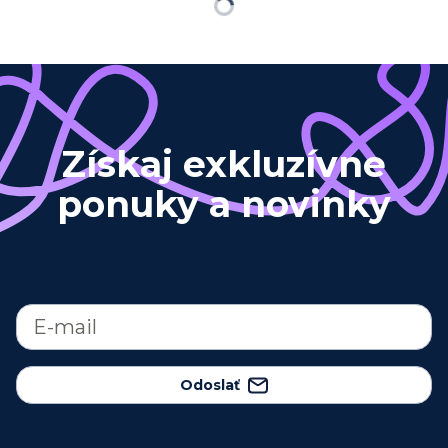
Načítavam…
Získaj exkluzívne
ponuky a novinky
Odoslať