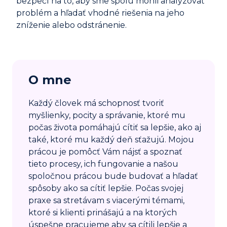
bezpečí na to, aby sme spolu mohli analyzovať
problém a hľadať vhodné riešenia na jeho
zníženie alebo odstránenie.
O mne
Každý človek má schopnosť tvoriť
myšlienky, pocity a správanie, ktoré mu
počas života pomáhajú cítiť sa lepšie, ako aj
také, ktoré mu každý deň sťažujú. Mojou
prácou je pomôcť Vám nájsť a spoznať
tieto procesy, ich fungovanie a našou
spoločnou prácou bude budovať a hľadať
spôsoby ako sa cítiť lepšie. Počas svojej
praxe sa stretávam s viacerými témami,
ktoré si klienti prinášajú a na ktorých
úspešne pracujeme aby sa cítili lepšie a