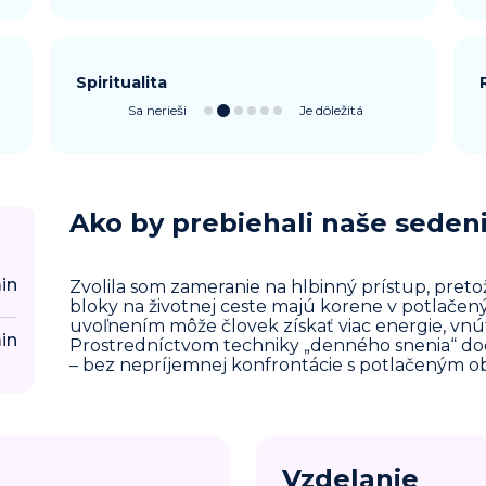
Spiritualita
Sa nerieši
Je dôležitá
Ako by prebiehali naše seden
in
Zvolila som zameranie na hlbinný prístup, preto
bloky na životnej ceste majú korene v potlačen
uvoľnením môže človek získať viac energie, vnút
in
Prostredníctvom techniky „denného snenia“ d
– bez nepríjemnej konfrontácie s potlačeným 
Vzdelanie