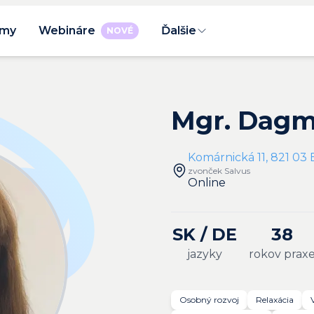
rmy
Webináre
Ďalšie
NOVÉ
Mgr. Dagm
Komárnická 11, 821 03 B
zvonček Salvus
Online
SK / DE
38
jazyky
rokov prax
Osobný rozvoj
Relaxácia