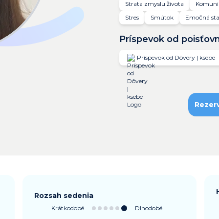
Strata zmyslu života
Komuni
Stres
Smútok
Emočná stab
Príspevok od poisťov
Príspevok od Dôvery | ksebe
Rezer
Rozsah sedenia
Krátkodobé
Dlhodobé