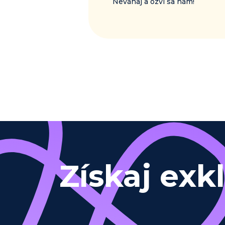
Neváhaj a ozvi sa nám!
Získaj exk