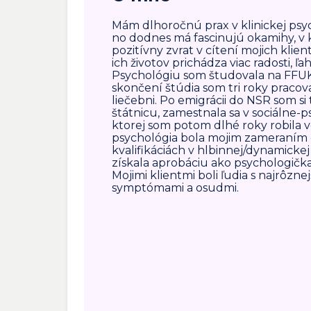
Mám dlhoročnú prax v klinickej psych
no dodnes má fascinujú okamihy, v 
pozitívny zvrat v cítení mojich klie
ich životov prichádza viac radosti, ľa
Psychológiu som študovala na FFUK 
skončení štúdia som tri roky pracova
liečebni. Po emigrácii do NSR som s
štátnicu, zamestnala sa v sociálne-p
ktorej som potom dlhé roky robila v
psychológia bola mojim zameraním o
kvalifikáciách v hlbinnej/dynamicke
získala aprobáciu ako psychologičk
Mojimi klientmi boli ľudia s najrôzn
symptómami a osudmi.