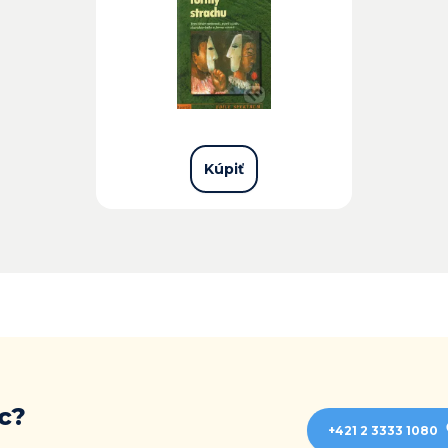
Kúpiť
c?
+421 2 3333 1080