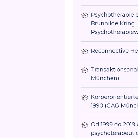
Psychotherapie d
Brunhilde Kring 
Psychotherapie
Reconnective Hea
Transaktionsanal
München)
Körperorientiert
1990 (GAG Münc
Od 1999 do 2019 
psychoterapeuti