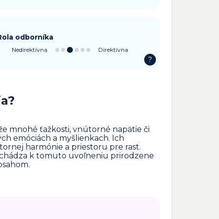
Rola odborníka
Nedirektívna
Direktívna
?
ia?
že mnohé ťažkosti, vnútorné napätie či
ých emóciách a myšlienkach. Ich
ornej harmónie a priestoru pre rast.
ochádza k tomuto uvoľneniu prirodzene
obsahom.