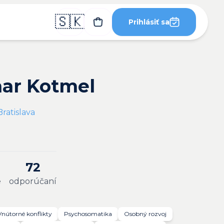
🇸🇰
Prihlásiť sa
ar Kotmel
ratislava
72
e
odporúčaní
Vnútorné konflikty
Psychosomatika
Osobný rozvoj