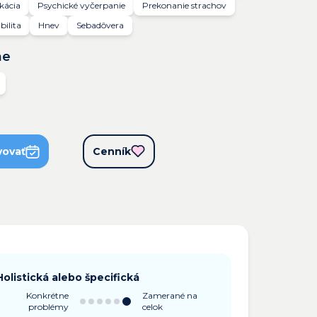
kácia
Psychické vyčerpanie
Prekonanie strachov
ilita
Hnev
Sebadôvera
ne
vovať
Cenník
Holistická alebo špecifická
Konkrétne
Zamerané na
problémy
celok