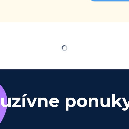
Načítavam…
luzívne ponuk