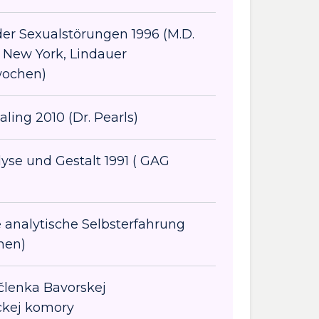
er Sexualstörungen 1996 (M.D.
, New York, Lindauer
wochen)
ling 2010 (Dr. Pearls)
yse und Gestalt 1991 ( GAG
e analytische Selbsterfahrung
hen)
členka Bavorskej
ckej komory