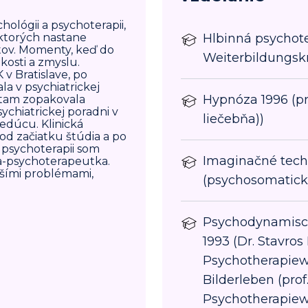
ológii a psychoterapii,
ktorých nastane
Hlbinná psychot
ntov. Momenty, keď do
Weiterbildungskr
hkosti a zmyslu.
v Bratislave, po
la v psychiatrickej
Hypnóza 1996 (pro
i tam zopakovala
sychiatrickej poradni v
liečebňa))
edúcu. Klinická
d začiatku štúdia a po
j psychoterapii som
Imaginačné techn
a-psychoterapeutka.
ejšími problémami,
(psychosomatick
Psychodynamische
1993 (Dr. Stavro
Psychotherapiew
Bilderleben (prof
Psychotherapie