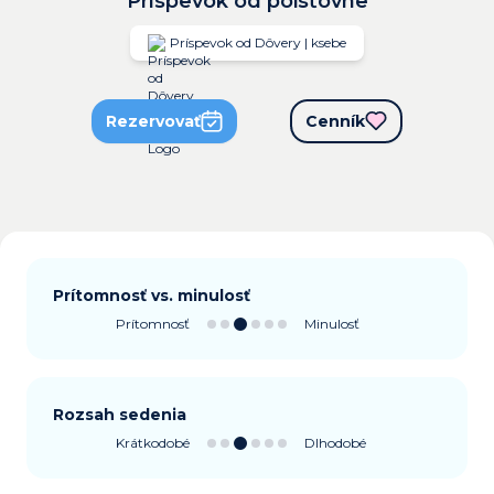
Príspevok od poisťovne
Príspevok od Dôvery | ksebe
Rezervovať
Cenník
Prítomnosť vs. minulosť
Prítomnosť
Minulosť
Rozsah sedenia
Krátkodobé
Dlhodobé