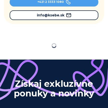
+421 2 3333 1080
info@ksebe.sk
Načítavam…
Získaj exkluzívne
ponuky a novinky