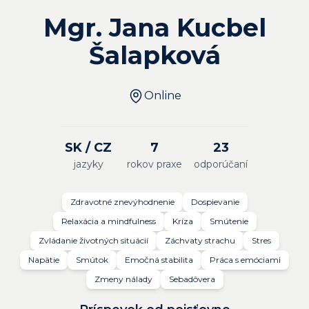
Mgr. Jana Kucbel
Šalapková
Online
SK / CZ
7
23
jazyky
rokov praxe
odporúčaní
Zdravotné znevýhodnenie
Dospievanie
Relaxácia a mindfulness
Kríza
Smútenie
Zvládanie životných situácií
Záchvaty strachu
Stres
Napätie
Smútok
Emočná stabilita
Práca s emóciami
Zmeny nálady
Sebadôvera