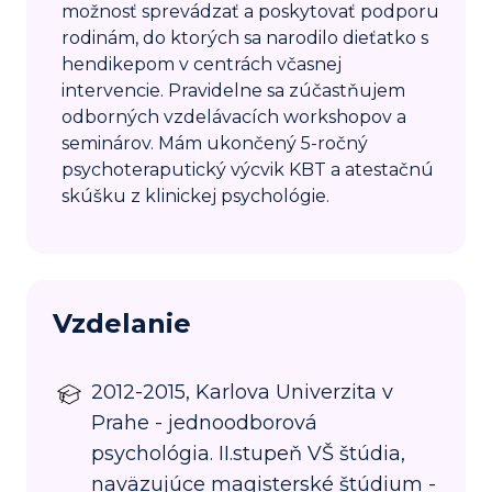
možnosť sprevádzať a poskytovať podporu
rodinám, do ktorých sa narodilo dieťatko s
hendikepom v centrách včasnej
intervencie. Pravidelne sa zúčastňujem
odborných vzdelávacích workshopov a
seminárov. Mám ukončený 5-ročný
psychoteraputický výcvik KBT a atestačnú
skúšku z klinickej psychológie.
Vzdelanie
2012-2015, Karlova Univerzita v
Prahe - jednoodborová
psychológia. II.stupeň VŠ štúdia,
naväzujúce magisterské štúdium -