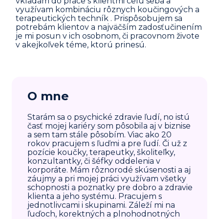
vkladám do práce s klientmi celú seba a
využívam kombináciu rôznych koučingových a
terapeutických techník . Prispôsobujem sa
potrebám klientov a najväčším zadosťučinením
je mi posun v ich osobnom, či pracovnom živote
v akejkoľvek téme, ktorú prinesú.
O mne
Starám sa o psychické zdravie ľudí, no istú
časť mojej kariéry som pôsobila aj v biznise
a sem tam stále pôsobím. Viac ako 20
rokov pracujem s ľuďmi a pre ľudí. Či už z
pozície koučky, terapeutky, školiteľky,
konzultantky, či šéfky oddelenia v
korporáte. Mám rôznorodé skúsenosti a aj
záujmy a pri mojej práci využívam všetky
schopnosti a poznatky pre dobro a zdravie
klienta a jeho systému. Pracujem s
jednotlivcami i skupinami. Záleží mi na
ľuďoch, korektných a plnohodnotných