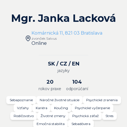
Mgr. Janka Lacková
Komárnická 11, 821 03 Bratislava
zvonček Salvus
Online
SK / CZ / EN
jazyky
20
104
rokov praxe
odporúčaní
Sebapoznanie
Náročné životné situácie
Psychické zranenia
Vzťahy
Kariéra
Koučing
Psychické vyčerpanie
Rodičovstvo
Životné zmeny
Psychická záťaž
Stres
Emočná stabilita
Sebadôvera