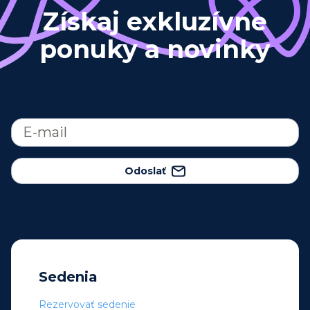
Získaj exkluzívne
ponuky a novinky
Odoslať
Sedenia
Rezervovať sedenie