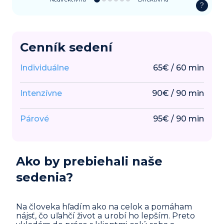
?
Cenník sedení
Individuálne
65
€
/
60
min
Intenzívne
90
€
/
90
min
Párové
95
€
/
90
min
Ako by prebiehali naše
sedenia?
Na človeka hľadím ako na celok a pomáham
nájsť, čo uľahčí život a urobí ho lepším. Preto