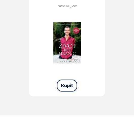
Nick Vujicic
Kúpiť