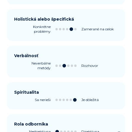
Holistická alebo špecifická
Konkrétne
Zamerané na celok
problémy
Verbálnosť
Neverbálne
Rozhovor
metódy
Spiritualita
Sa nerieši
Je dôležitá
Rola odborníka
Nedirektívna
Direktívna