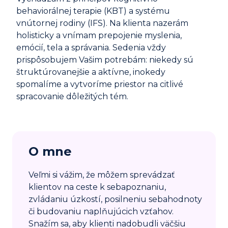
behaviorálnej terapie (KBT) a systému
vnútornej rodiny (IFS). Na klienta nazerám
holisticky a vnímam prepojenie myslenia,
emócií, tela a správania. Sedenia vždy
prispôsobujem Vašim potrebám: niekedy sú
štruktúrovanejšie a aktívne, inokedy
spomalíme a vytvoríme priestor na citlivé
spracovanie dôležitých tém.
O mne
Veľmi si vážim, že môžem sprevádzať
klientov na ceste k sebapoznaniu,
zvládaniu úzkostí, posilneniu sebahodnoty
či budovaniu naplňujúcich vzťahov.
Snažím sa, aby klienti nadobudli väčšiu