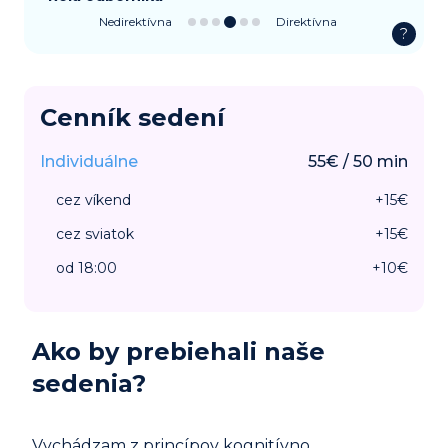
Nedirektívna
Direktívna
?
Cenník sedení
Individuálne
55
€
/
50
min
cez víkend
+
15
€
cez sviatok
+
15
€
od 18:00
+
10
€
Ako by prebiehali naše
sedenia?
Vychádzam z princípov kognitívno