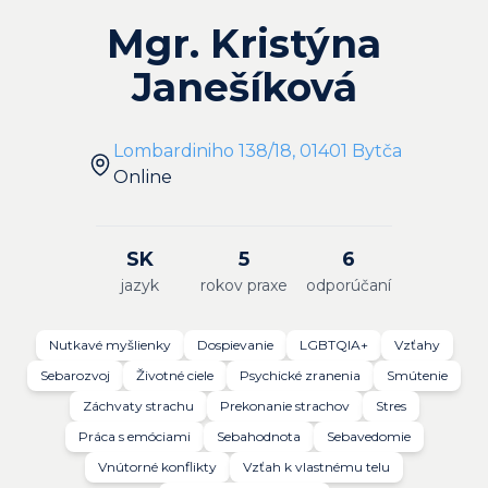
Mgr. Kristýna
Janešíková
Lombardiniho 138/18, 01401 Bytča
Online
SK
5
6
jazyk
rokov praxe
odporúčaní
Nutkavé myšlienky
Dospievanie
LGBTQIA+
Vzťahy
Sebarozvoj
Životné ciele
Psychické zranenia
Smútenie
Záchvaty strachu
Prekonanie strachov
Stres
Práca s emóciami
Sebahodnota
Sebavedomie
Vnútorné konflikty
Vzťah k vlastnému telu