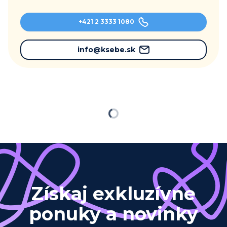
+421 2 3333 1080
info@ksebe.sk
Načítavam…
Získaj exkluzívne
ponuky a novinky