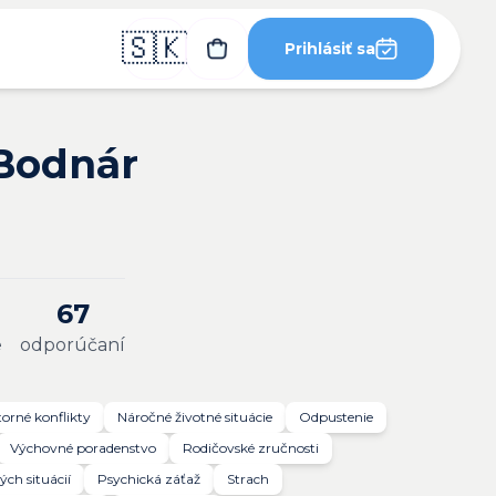
🇸🇰
Prihlásiť sa
 Bodnár
67
e
odporúčaní
orné konflikty
Náročné životné situácie
Odpustenie
Výchovné poradenstvo
Rodičovské zručnosti
ých situácií
Psychická záťaž
Strach