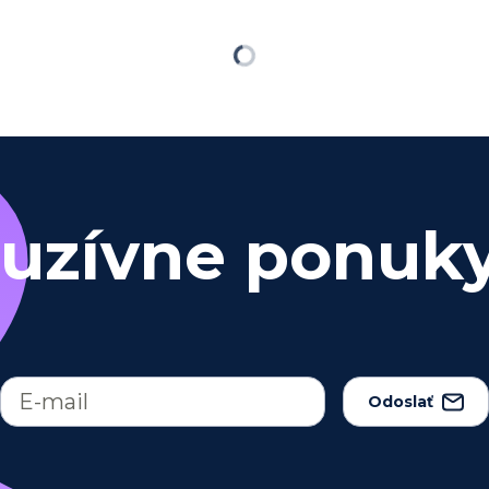
Načítavam…
luzívne ponuk
Odoslať