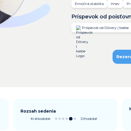
Emočná stabilita
Hnev
Pr
Príspevok od poisťov
Príspevok od Dôvery | ksebe
Rezer
Rozsah sedenia
Krátkodobé
Dlhodobé