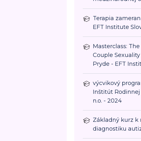
Terapia zameraná
EFT Institute Slo
Masterclass: Th
Couple Sexuality 
Pryde - EFT Insti
výcvikový program
Inštitút Rodinnej
n.o. - 2024
Základný kurz k
diagnostiku aut