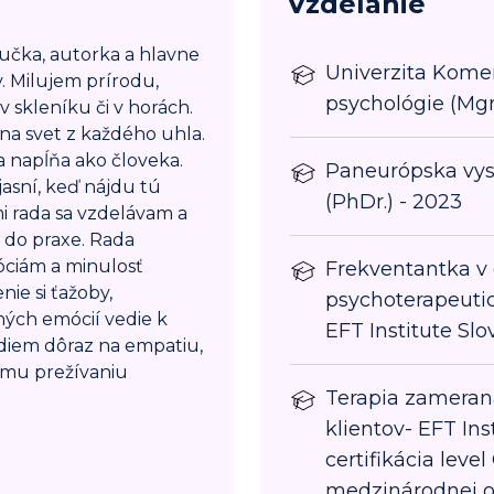
Vzdelanie
nučka, autorka a hlavne
Univerzita Komen
. Milujem prírodu,
psychológie (Mgr
v skleníku či v horách.
 na svet z každého uhla.
a napĺňa ako človeka.
Paneurópska vyso
jasní, keď nájdu tú
(PhDr.) - 2023
mi rada sa vzdelávam a
 do praxe. Rada
ciám a minulosť
Frekventantka 
ie si ťažoby,
psychoterapeuti
aných emócií vedie k
EFT Institute Slo
diem dôraz na empatiu,
ému prežívaniu
Terapia zameran
klientov- EFT Ins
certifikácia leve
medzinárodnej o