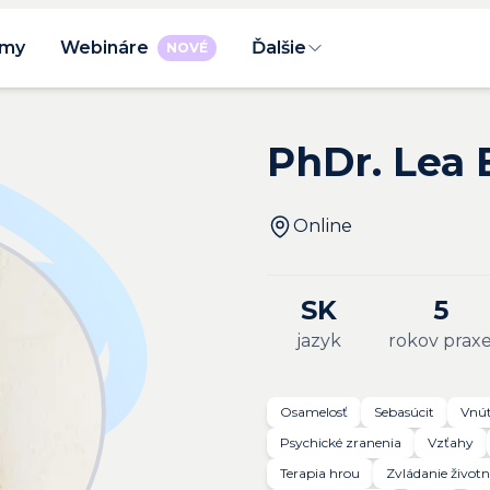
rmy
Webináre
Ďalšie
NOVÉ
PhDr. Lea
Online
SK
5
jazyk
rokov prax
Osamelosť
Sebasúcit
Vnút
Psychické zranenia
Vzťahy
Terapia hrou
Zvládanie životn