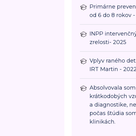
Primárne preven
od 6 do 8 rokov -
INPP intervenčn
zrelosti- 2025
Vplyv raného det
IRT Martin - 202
Absolvovala som 
krátkodobých vzd
a diagnostike, n
počas štúdia som
klinikách.