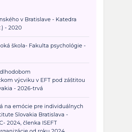
ského v Bratislave - Katedra
.) - 2020
ká škola- Fakulta psychológie -
v dlhodobom
ckom výcviku v EFT pod záštitou
vakia - 2026-trvá
á na emócie pre individuálnych
titute Slovakia Bratislava -
l C- 2024, členka ISEFT
rganizácie od roku 2024