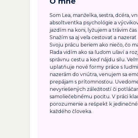
O mne
Som Lea, manželka, sestra, dcéra, v
absoltventka psychológie a výcvikov
jazdím na koni, lyžujem a trávim čas 
Snažím sa aj veľa cestovať a nazerať
Svoju prácu beriem ako niečo, čo m
Rada vidím ako sa ľuďom uľaví a roz
správnu cestu a keď nájdu silu. Veľ
uplatňuje nové formy práce s ľuďmi
nazerám do vnútra, venujem sa emó
prepájam s prítomnosťou. Uvedomen
nevyriešených záležitostí či potláč
samoliečebnému pocitu. V práci kla
porozumenie a rešpekt k jedinečn
každého človeka.