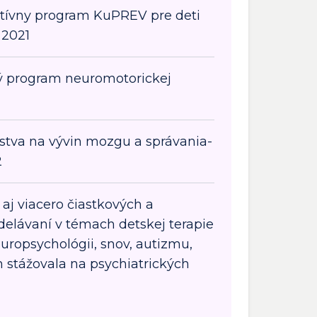
tívny program KuPREV pre deti
 2021
ý program neuromotorickej
stva na vývin mozgu a správania-
2
aj viacero čiastkových a
elávaní v témach detskej terapie
europsychológii, snov, autizmu,
 stážovala na psychiatrických