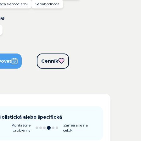
áca s emóciami
Sebahodnota
ne
vovať
Cenník
Holistická alebo špecifická
Konkrétne
Zamerané na
problémy
celok