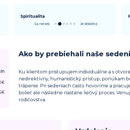
Spiritualita
Sa nerieši
Je dôležitá
Ako by prebiehali naše seden
in
Ku klientom pristupujem individuálne a s otvo
nedirektívny, humanistický prístup, ponúkam b
0
€
trápenie. Pri sedeniach často hovoríme a pracu
5
€
bolieť ale následne nastane liečivý proces. Venu
rodičovstva.