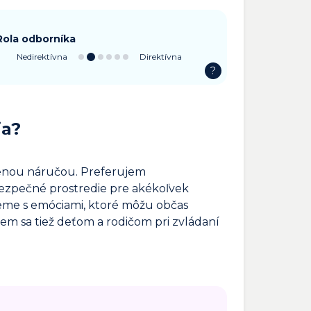
Rola odborníka
Nedirektívna
Direktívna
?
ia?
renou náručou. Preferujem
ezpečné prostredie pre akékoľvek
jeme s emóciami, ktoré môžu občas
jem sa tiež deťom a rodičom pri zvládaní