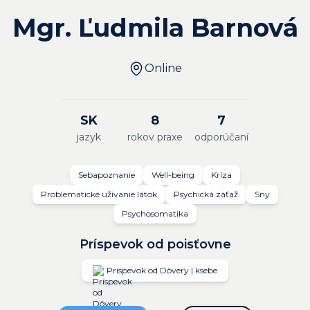
Mgr. Ľudmila Barnová
Online
SK
8
7
jazyk
rokov praxe
odporúčaní
Sebapoznanie
Well-being
Kríza
Problematické užívanie látok
Psychická záťaž
Sny
Psychosomatika
Príspevok od poisťovne
Príspevok od Dôvery | ksebe