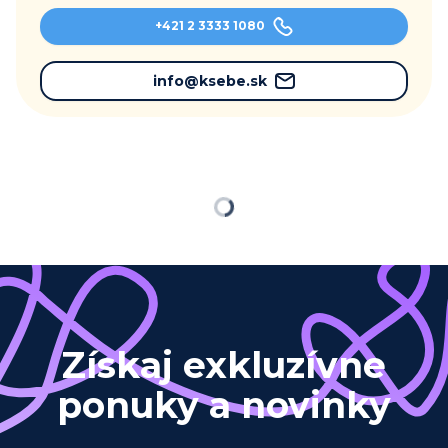
+421 2 3333 1080
info@ksebe.sk
Načítavam…
Získaj exkluzívne
ponuky a novinky