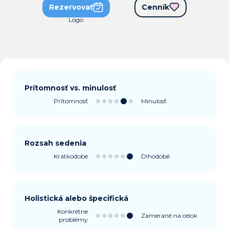
Rezervovať
Cenník
Prítomnosť vs. minulosť
Prítomnosť
Minulosť
Rozsah sedenia
Krátkodobé
Dlhodobé
Holistická alebo špecifická
Konkrétne
Zamerané na celok
problémy