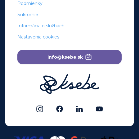
Podmienky
Súkromie
Informácia o službách
Nastavenia cookies
info@ksebe.sk