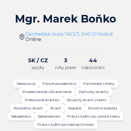
Mgr. Marek Boňko
Čermeľská cesta 1453/3, 040 01 Košice
Online
SK / CZ
3
44
jazyky
roky praxe
odporúčaní
Sebarozvoj
Párové poradenstvo
Partnerské vzťahy
Problematické užívanie látok
Záchvaty strachu
Prekonanie strachov
Situačný strach s ľudmi
Konkrétny strach
Strach
Napätie
Emočná stabilita
Sebadôvera
Sebahodnota
Práca s ľuďmi po výkone trestu
Práca s ľuďmi po trestnej činnosti