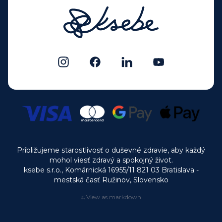
Približujeme starostlivosť o duševné zdravie, aby každý
mohol viesť zdravý a spokojný život.
ksebe s.r.o., Komárnická 16955/11 821 03 Bratislava -
mestská časť Ružinov, Slovensko
⎌ View as markdown