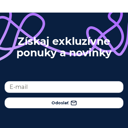
Získaj exkluzívne
ponuky a novinky
Odoslať