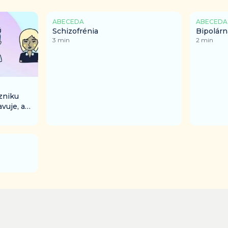
ABECEDA
ABECEDA
Schizofrénia
Bipolár
3
min
2
min
vzniku
avuje, a
nózou?