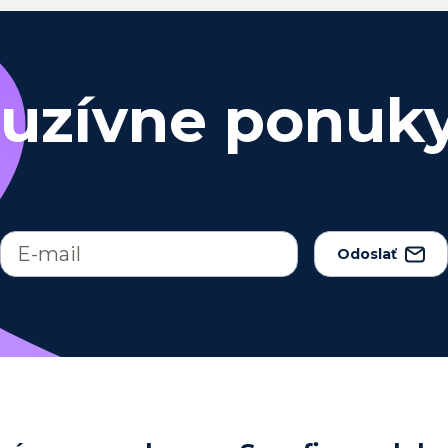
luzívne ponuk
Odoslať