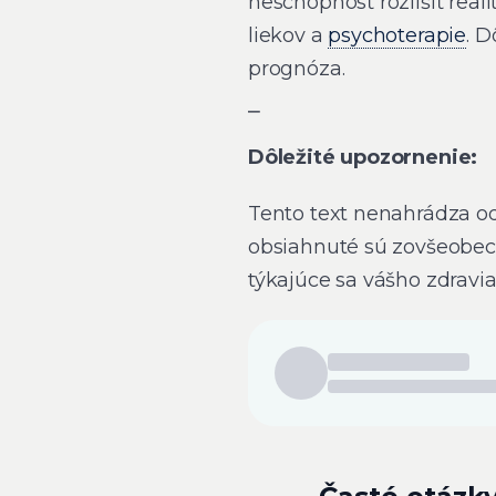
neschopnosť rozlíšiť real
liekov a
psychoterapie
. D
prognóza.
⎯
Dôležité upozornenie:
Tento text nenahrádza od
obsiahnuté sú zovšeobec
týkajúce sa vášho zdravia