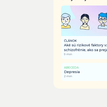
ČLÁNOK
Aké sú rizikové faktory 
schizofrénie, ako sa prej
9
min
aký je život s touto diag
ABECEDA
Depresia
2
min