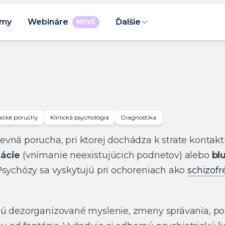
rmy
Webináre
Ďalšie
NOVÉ
ické poruchy
Klinická psychológia
Diagnostika
vná porucha, pri ktorej dochádza k strate kontaktu
nácie
(vnímanie neexistujúcich podnetov) alebo
bl
Psychózy sa vyskytujú pri ochoreniach ako
schizofr
jú dezorganizované myslenie, zmeny správania, p