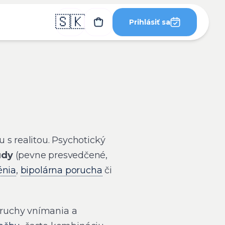
🇸🇰
Prihlásiť sa
 s realitou. Psychotický
udy
(pevne presvedčené,
énia
,
bipolárna porucha
či
oruchy vnímania a