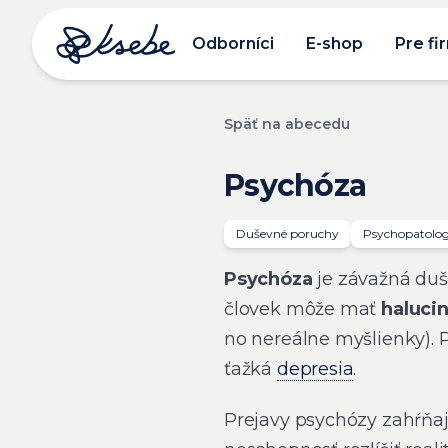
Odborníci
E-shop
Pre fi
Späť na abecedu
Psychóza
Duševné poruchy
Psychopatolog
Psychóza
je závažná duše
človek môže mať
haluci
no nereálne myšlienky). 
ťažká
depresia
.
Prejavy psychózy zahŕňa