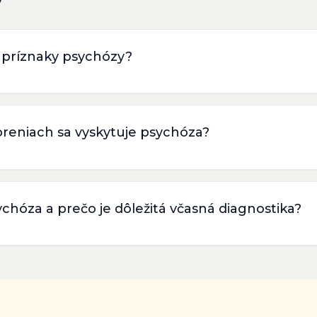
y
 príznaky psychózy?
oreniach sa vyskytuje psychóza?
sychóza a prečo je dôležitá včasná diagnostika?