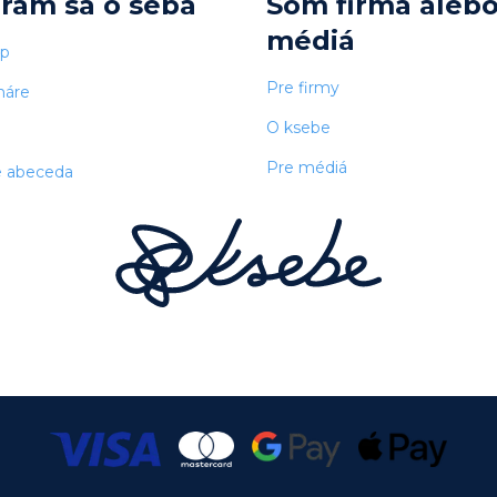
arám sa o seba
Som firma aleb
médiá
op
Pre firmy
náre
O ksebe
Pre médiá
e abeceda