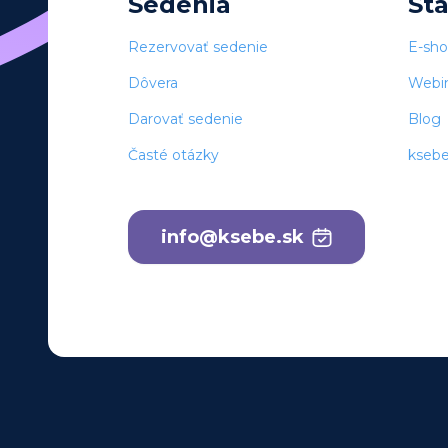
Sedenia
St
Rezervovať sedenie
E-sh
Dôvera
Webi
Darovať sedenie
Blog
Časté otázky
kseb
info@ksebe.sk