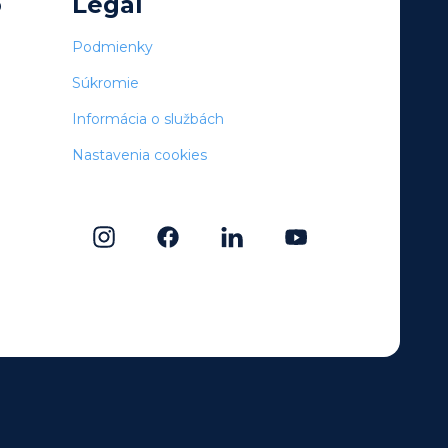
o
Legal
Podmienky
Súkromie
Informácia o službách
Nastavenia cookies