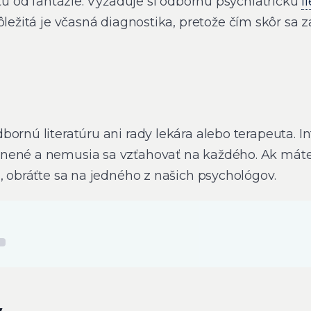
itu od fantázie. Vyžaduje si odbornú psychiatrickú
l
ôležitá je včasná diagnostika, pretože čím skôr sa z
bornú literatúru ani rady lekára alebo terapeuta. 
nené a nemusia sa vzťahovať na každého. Ak máte
, obráťte sa na jedného z našich psychológov.