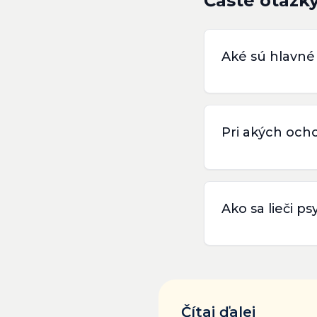
Časté otázk
Aké sú hlavné
Pri akých och
Ako sa lieči p
Čítaj ďalej