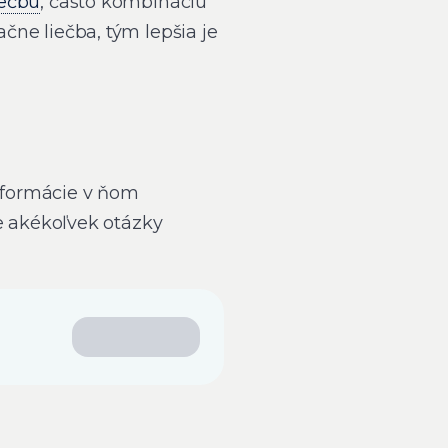
iečbu
, často kombináciu
ačne liečba, tým lepšia je
Informácie v ňom
 akékoľvek otázky