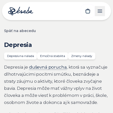
Späť na abecedu
Depresia
Depresívna nálada
Emočná stabilita
Zmeny nálady
Depresia je
duševná porucha
, ktorá sa vyznačuje
dlhotrvajúcimi pocitmi smútku, beznádeje a
straty záujmu o aktivity, ktoré človeka zvyčajne
bavia. Depresia môže mať vážny vplyv na život
človeka a môže viesť k problémom v práci, škole,
osobnom živote a dokonca aj k samovražde.