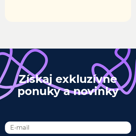
Získaj exkluzívne
ponuky a novinky