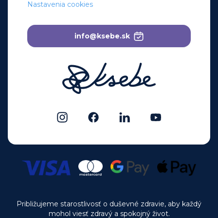
Nastavenia cookies
info@ksebe.sk
Približujeme starostlivosť o duševné zdravie, aby každý
mohol viesť zdravý a spokojný život.