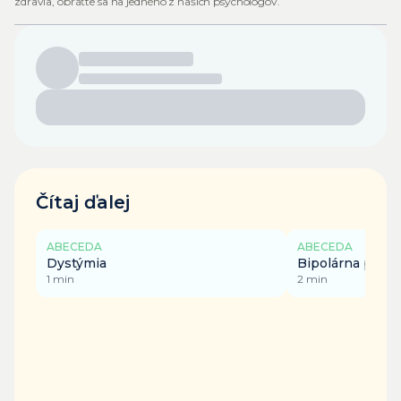
zdravia, obráťte sa na jedného z našich psychológov.
Čítaj ďalej
ABECEDA
ABECEDA
Dystýmia
Bipolárna poru
1
min
2
min