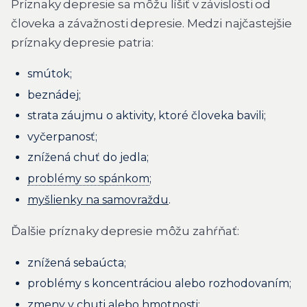
Príznaky depresie sa môžu líšiť v závislosti od
človeka a závažnosti depresie. Medzi najčastejšie
príznaky depresie patria:
smútok;
beznádej;
strata záujmu o aktivity, ktoré človeka bavili;
vyčerpanosť;
znížená chuť do jedla;
problémy so spánkom
;
myšlienky na samovraždu
.
Ďalšie príznaky depresie môžu zahŕňať:
znížená sebaúcta;
problémy s koncentráciou alebo rozhodovaním;
zmeny v chuti alebo hmotnosti;