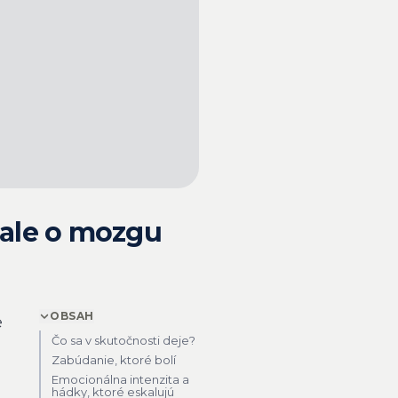
 ale o mozgu
OBSAH
e
Čo sa v skutočnosti deje?
Zabúdanie, ktoré bolí
Emocionálna intenzita a
hádky, ktoré eskalujú