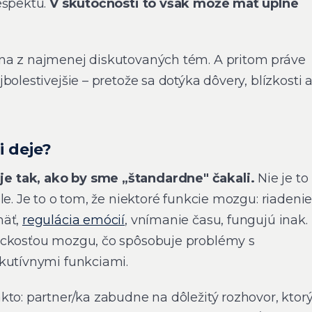
ešpektu.
V skutočnosti to však môže mať úplne
dna z najmenej diskutovaných tém. A pritom práve
bolestivejšie – pretože sa dotýka dôvery, blízkosti 
i deje?
 tak, ako by sme „štandardne" čakali.
Nie je to
le. Je to o tom, že niektoré funkcie mozgu: riadeni
mäť,
regulácia emócií
, vnímanie času, fungujú inak.
ickosťou mozgu, čo spôsobuje problémy s
kutívnymi funkciami.
kto: partner/ka zabudne na dôležitý rozhovor, ktor