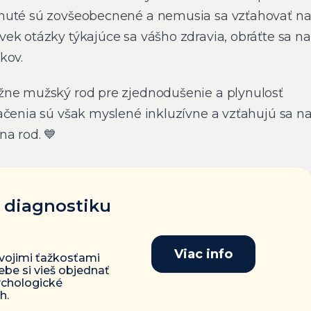
nuté sú zovšeobecnené a nemusia sa vzťahovať n
ek otázky týkajúce sa vášho zdravia, obráťte sa na
kov.
žne mužský rod pre zjednodušenie a plynulosť
ačenia sú však myslené inkluzívne a vzťahujú sa n
na rod. 💙
 diagnostiku
Viac info
tvojimi ťažkosťami
be si vieš objednať
ychologické
h.