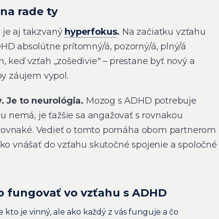
 na rade ty
je aj takzvaný
hyperfokus
.
Na začiatku vzťahu
HD absolútne prítomný/á, pozorný/á, plný/á
, keď vzťah „zošedivie" – prestane byť nový a
by záujem vypol.
y. Je to neurológia.
Mozog s ADHD potrebuje
ju nemá, je ťažšie sa angažovať s rovnakou
sú rovnaké. Vedieť o tomto pomáha obom partnerom
ako vnášať do vzťahu skutočné spojenie a spoločné
ko fungovať vo vzťahu s ADHD
e kto je vinný, ale ako každý z vás funguje a čo