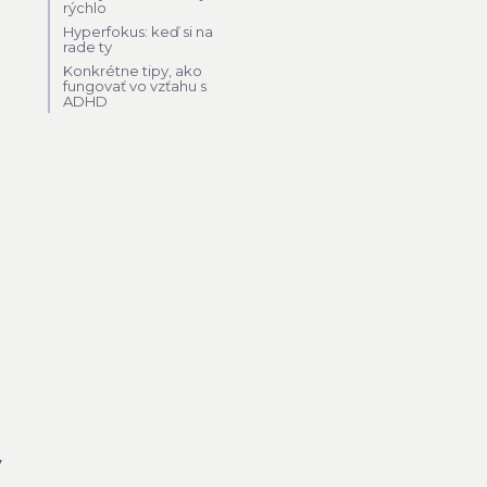
rýchlo
Hyperfokus: keď si na
rade ty
Konkrétne tipy, ako
fungovať vo vzťahu s
ADHD
a
e
ý