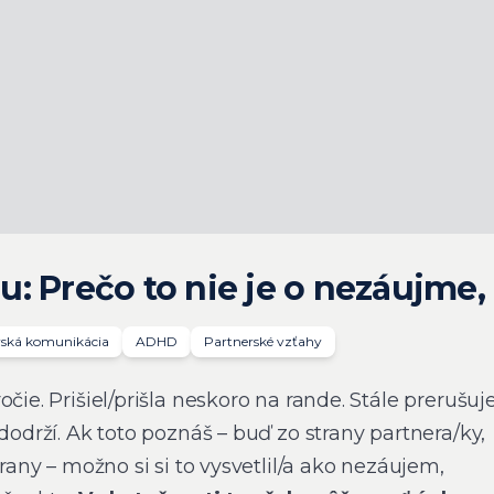
: Prečo to nie je o nezáujme,
rská komunikácia
ADHD
Partnerské vzťahy
čie. Prišiel/prišla neskoro na rande. Stále prerušuj
edodrží. Ak toto poznáš – buď zo strany partnera/ky,
trany – možno si si to vysvetlil/a ako nezáujem,