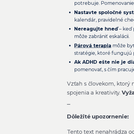
potrebuje. Pomenovanie
Nastavte spoločné sys
kalendár, pravidelné che
Nereagujte hneď
– keď 
môže zabrániť eskalácii.
Párová terapia
môže byť
stratégie, ktoré fungujú 
Ak ADHD ešte nie je d
pomenovať, s čím pracuj
Vzťah s človekom, ktorý
spojenia a kreativity.
Vyža
⎯
Dôležité upozornenie:
Tento text nenahrádza odb