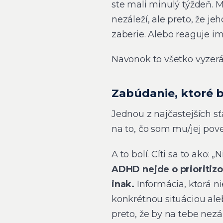
ste mali minulý týždeň. M
nezáleží, ale preto, že j
zaberie. Alebo reaguje im
Navonok to všetko vyzerá 
Zabúdanie, ktoré b
Jednou z najčastejších sť
na to, čo som mu/jej pov
A to bolí. Cíti sa to ako: 
ADHD nejde o prioritizov
inak.
Informácia, ktorá n
konkrétnou situáciou al
preto, že by na tebe nezá