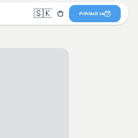
🇸🇰
Prihlásiť sa