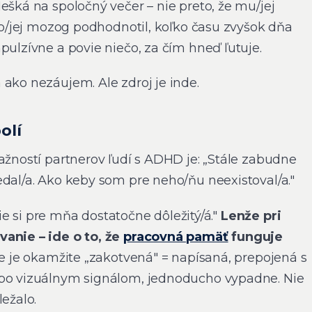
ešká na spoločný večer – nie preto, že mu/jej
eho/jej mozog podhodnotil, koľko času zvyšok dňa
pulzívne a povie niečo, za čím hneď ľutuje.
ako nezáujem. Ale zdroj je inde.
olí
ažností partnerov ľudí s ADHD je: „Stále zabudne
edal/a. Ako keby som pre neho/ňu neexistoval/a."
„Nie si pre mňa dostatočne dôležitý/á."
Lenže pri
anie – ide o to, že
pracovná pamäť
funguje
ie je okamžite „zakotvená" = napísaná, prepojená s
ebo vizuálnym signálom, jednoducho vypadne. Nie
ležalo.