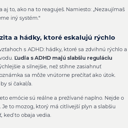
 aj to, ako na to reaguješ. Namiesto: „Nezaujímaš
eme iný systém."
ita a hádky, ktoré eskalujú rýchlo
 vzťahoch s ADHD: hádky, ktoré sa zdvihnú rýchlo a
ôvodu.
Ľudia s ADHD majú slabšiu reguláciu
hlejšie a silnejšie, než stihne zasiahnuť
poznámka sa môže vnútorne prečítať ako útok.
by si čakal/a.
tieto emócie sú reálne a prežívané naplno. Nejde o
Je to mozog, ktorý má citlivejší plyn a slabšiu
, keď to obaja vedia.