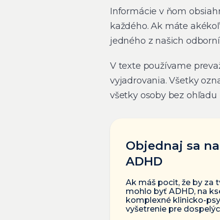
Informácie v ňom obsiah
každého. Ak máte akékoľv
jedného z našich odborní
V texte používame preva
vyjadrovania. Všetky ozn
všetky osoby bez ohľadu 
Objednaj sa na
ADHD
Ak máš pocit, že by za 
mohlo byť ADHD, na kse
komplexné klinicko-ps
vyšetrenie pre dospelýc