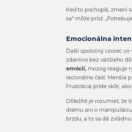
Keď to pochopíš, zmení sa
sa" môže prísť: „Potrebuj
Emocionálna intenz
Ďalší spoločný vzorec vo
zdanlivo bez väčšieho d
emócií,
mozog reaguje rýc
racionálna časť. Menšia 
Frustrácia príde skôr, ako 
Dôležité je rozumieť, že 
dramu ani o manipuláciu. 
brzdu, a to sa dá zvládnuť