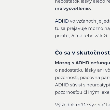
nedostatok lásky alebo r
iné vysvetlenie.
ADHD
vo vzťahoch je je
tu sa prejavuje možno naj
pocitu, že na tebe záleží.
Čo sa v skutočnost
Mozog s ADHD nefunguje
o nedostatku lásky ani vô
pozornosti, pracovná pa
ADHD súvisí s neuroatyp
pozornosťou či inými exe
Výsledok môže vyzerať ta