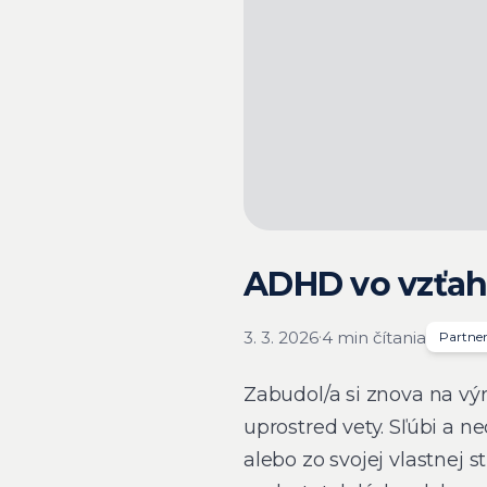
ADHD vo vzťahu
·
3. 3. 2026
4 min čítania
Partne
Zabudol/a si znova na výro
uprostred vety. Sľúbi a n
alebo zo svojej vlastnej s