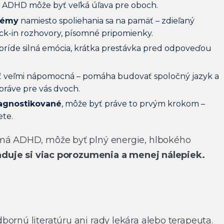
 ADHD môže byť veľká úľava pre oboch.
témy
namiesto spoliehania sa na pamäť – zdieľaný
ck-in rozhovory, písomné pripomienky.
príde silná emócia, krátka prestávka pred odpoveďou
 veľmi nápomocná – pomáha budovať spoločný jazyk a
práve pre vás dvoch.
iagnostikované
, môže byť práve to prvým krokom –
ete.
 má ADHD, môže byť plný energie, hlbokého
duje si viac porozumenia a menej nálepiek.
ornú literatúru ani rady lekára alebo terapeuta.