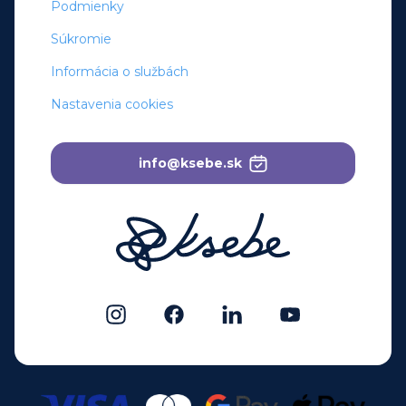
Podmienky
Súkromie
Informácia o službách
Nastavenia cookies
info@ksebe.sk