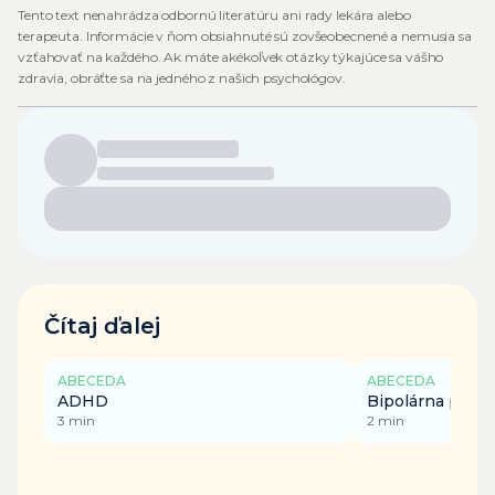
Tento text nenahrádza odbornú literatúru ani rady lekára alebo
terapeuta. Informácie v ňom obsiahnuté sú zovšeobecnené a nemusia sa
vzťahovať na každého. Ak máte akékoľvek otázky týkajúce sa vášho
zdravia, obráťte sa na jedného z našich psychológov.
Čítaj ďalej
ABECEDA
ABECEDA
ADHD
Bipolárna poru
3
min
2
min