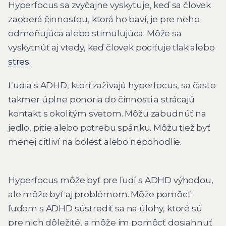
Hyperfocus sa zvyčajne vyskytuje, keď sa človek
zaoberá činnosťou, ktorá ho baví, je pre neho
odmeňujúca alebo stimulujúca. Môže sa
vyskytnúť aj vtedy, keď človek pociťuje tlak alebo
stres
.
Ľudia s ADHD, ktorí zažívajú hyperfocus, sa často
takmer úplne ponoria do činnosti a strácajú
kontakt s okolitým svetom. Môžu zabudnúť na
jedlo, pitie alebo potrebu spánku. Môžu tiež byť
menej citliví na bolesť alebo nepohodlie.
Hyperfocus môže byť pre ľudí s ADHD výhodou,
ale môže byť aj problémom. Môže pomôcť
ľuďom s ADHD sústrediť sa na úlohy, ktoré sú
pre nich dôležité, a môže im pomôcť dosiahnuť