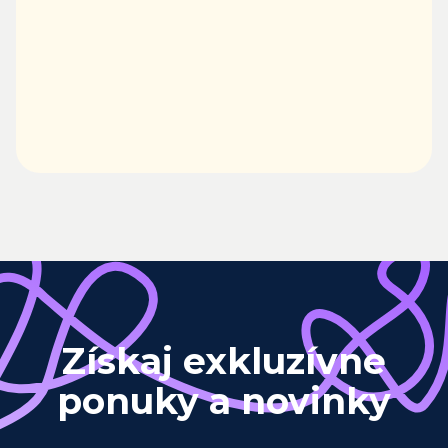
Získaj exkluzívne
ponuky a novinky