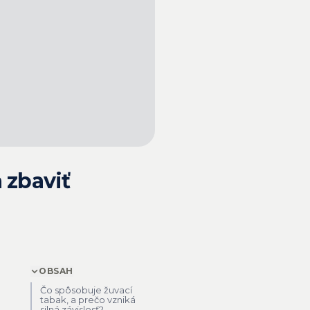
 zbaviť
OBSAH
Čo spôsobuje žuvací
tabak, a prečo vzniká
silná závislosť?