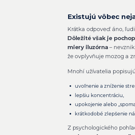
Existujú vôbec ne
Krátka odpoveď: áno, ľudi
Dôležité však je pochopi
miery iluzórna
– nevzniká
že ovplyvňuje mozog a z
Mnohí užívatelia popisujú
uvoľnenie a zníženie stre
lepšiu koncentráciu,
upokojenie alebo „spoma
krátkodobé zlepšenie ná
Z psychologického pohľa