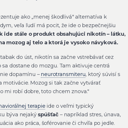
zentuje ako „menej škodlivá" alternatíva k
dym, veľa ľudí má pocit, že ide o bezpečnejšiu
 ide stále o produkt obsahujúci nikotín – látku,
na mozog aj telo a ktorá je vysoko návyková.
í tabak do úst, nikotín sa začne vstrebávať cez
o sa dostane do mozgu. Tam aktivuje centrá
anie dopamínu –
neurotransmiteru
, ktorý súvisí s
a motivácie. Mozog si tak začne vytvárať
o mi robí dobre, toto chcem znova."
aviorálnej terapie
ide o veľmi typický
ku býva nejaký
spúšťač
– napríklad stres, únava,
ácia ako práca, šoférovanie či chvíľa po jedle.