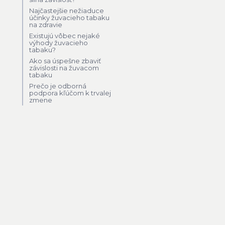
Najčastejšie nežiaduce
účinky žuvacieho tabaku
na zdravie
Existujú vôbec nejaké
výhody žuvacieho
tabaku?
Ako sa úspešne zbaviť
závislosti na žuvacom
tabaku
Prečo je odborná
podpora kľúčom k trvalej
zmene