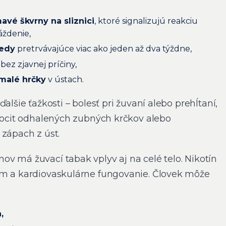
avé škvrny na sliznici
, ktoré signalizujú reakciu
áždenie,
redy
pretrvávajúce viac ako jeden až dva týždne,
bez zjavnej príčiny,
 malé hrčky
v ústach.
alšie ťažkosti – bolesť pri žuvaní alebo prehĺtaní,
 pocit odhalených zubných krčkov alebo
 zápach z úst.
v má žuvací tabak vplyv aj na celé telo. Nikotín
ém a kardiovaskulárne fungovanie. Človek môže
,