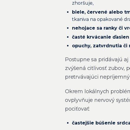
zhoršuje,
biele, červené alebo tm
tkaniva na opakované dr
nehojace sa ranky či v
časté krvácanie ďasien
opuchy, zatvrdnutia či
Postupne sa pridávajú aj ď
zvýšená citlivosť zubov,
pretrvávajúci nepríjemný
Okrem lokálnych problémo
ovplyvňuje nervový syst
pociťovať:
častejšie búšenie srdca