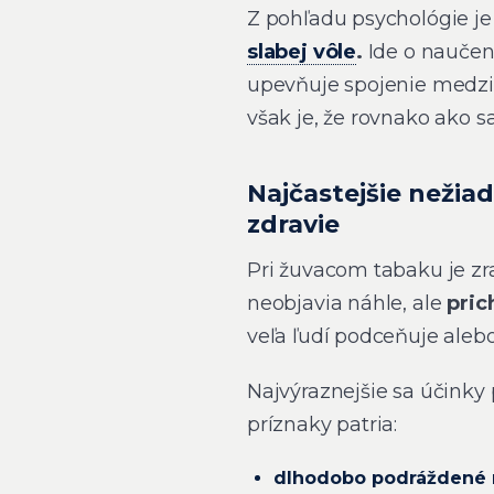
Z pohľadu psychológie je 
slabej vôle
.
Ide o nauče
upevňuje spojenie medzi
však je, že rovnako ako sa
Najčastejšie nežia
zdravie
Pri žuvacom tabaku je zr
neobjavia náhle, ale
pric
veľa ľudí podceňuje alebo
Najvýraznejšie sa účinky 
príznaky patria:
dlhodobo podráždené 