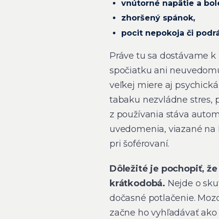
vnútorné napätie a bole
zhoršený spánok,
pocit nepokoja či podr
Práve tu sa dostávame k
spočiatku ani neuvedomuje
veľkej miere aj psychická
tabaku nezvládne stres, 
z používania stáva autom
uvedomenia, viazané na 
pri šoférovaní.
Dôležité je pochopiť, že
krátkodobá.
Nejde o skut
dočasné potlačenie. Moz
začne ho vyhľadávať ako 