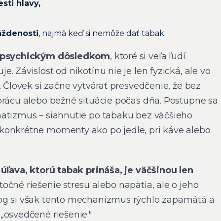
sti hlavy,
áždenosti
, najmä keď si nemôže dať tabak.
psychickým dôsledkom
, ktoré si veľa ľudí
. Závislosť od nikotínu nie je len fyzická, ale vo
. Človek si začne vytvárať presvedčenie, že bez
prácu alebo bežné situácie počas dňa. Postupne sa
atizmus – siahnutie po tabaku bez väčšieho
konkrétne momenty ako po jedle, pri káve alebo
 úľava, ktorú tabak prináša, je väčšinou len
očné riešenie stresu alebo napätia, ale o jeho
og si však tento mechanizmus rýchlo zapamätá a
„osvedčené riešenie."