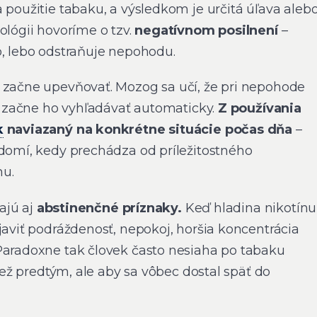
 použitie tabaku, a výsledkom je určitá úľava aleb
ológii hovoríme o tzv.
negatívnom posilnení
–
o, lebo odstraňuje nepohodu.
 začne upevňovať. Mozog sa učí, že pri nepohode
 a začne ho vyhľadávať automaticky.
Z používania
k
naviazaný na konkrétne situácie počas dňa
–
edomí, kedy prechádza od príležitostného
mu.
vajú aj
abstinenčné príznaky.
Keď hladina nikotínu
javiť podráždenosť, nepokoj, horšia koncentrácia
Paradoxne tak človek často nesiaha po tabaku
 než predtým, ale aby sa vôbec dostal späť do