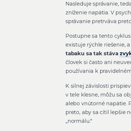
Nasleduje správanie, teda
zníženie napätia. V psych
správanie pretrváva pret
Postupne sa tento cyklus
existuje rýchle riešenie,
tabaku sa tak stáva
zvy
človek si často ani neuv
používania k pravidelné
K silnej závislosti prispie
v tele klesne, môžu sa ob
alebo vnútorné napätie. 
preto, aby sa cítil lepšie
„normálu."