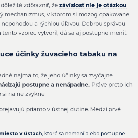
dôležité zdôrazniť, že
závislosť nie je otázkou
ný mechanizmus, v ktorom si mozog opakovane
 nepohodou a rýchlou úľavou. Dobrou správou
 tento vzorec vytvoril, dá sa aj postupne meniť.
duce účinky žuvacieho tabaku na
adné najmä to, že jeho účinky sa zvyčajne
hádzajú postupne a nenápadne.
Práve preto ich
 si na ne zvykne.
prejavujú priamo v ústnej dutine. Medzi prvé
miesto v ústach
, ktoré sa nemení alebo postupne