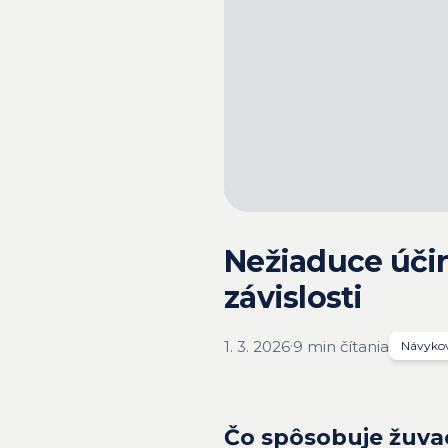
Nežiaduce účin
závislosti
·
1. 3. 2026
9 min čítania
Návykov
Čo spôsobuje žuvac