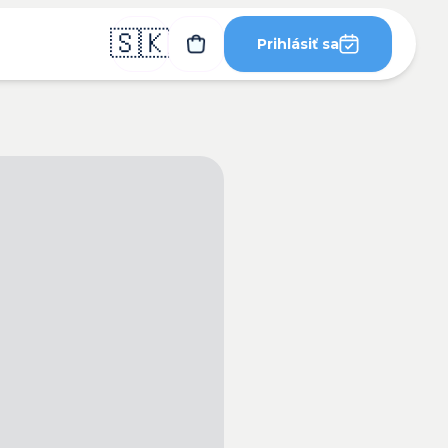
🇸🇰
Prihlásiť sa