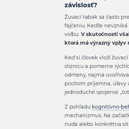
závislosť?
Žuvací tabak sa často pre
fajčeniu. Keďže nevzniká 
voľbu.
V skutočnosti však
ktorá má výrazný vplyv 
Keď si človek vloží žuvac
sliznicu a pomerne rýchl
odmeny, najmä uvoľňov
pocitom príjemna, úľavy 
jednoduché spojenie: „tot
Z pohľadu
kognitívno-beh
mechanizmus. Na začiat
nuda alebo konkrétna situ