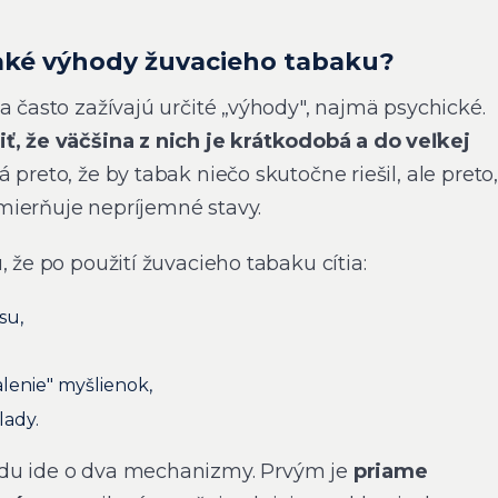
jaké výhody žuvacieho tabaku?
a často zažívajú určité „výhody", najmä psychické.
ť, že väčšina z nich je krátkodobá a do veľkej
 preto, že by tabak niečo skutočne riešil, ale preto,
mierňuje nepríjemné stavy.
, že po použití žuvacieho tabaku cítia:
su,
lenie" myšlienok,
lady.
du ide o dva mechanizmy. Prvým je
priame