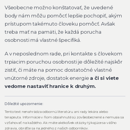
Všeobecne možno konštatovať, že uvedené
body nám môžu pomôcť lepšie pochopiť, akým
prístupom takémuto človeku pomôcť. Avšak
treba mať na pamäti, že každá porucha
osobnosti má vlastné špecifiká.
A v neposlednom rade, pri kontakte s človekom
trpiacim poruchou osobnosti je dôležité najskôr
zistiť, či máte na pomoc dostatočné vlastné
vnútorné zdroje, dostatok energie
a či si viete
vedome nastaviť hranice k druhým.
Dôležité upozornenie:
Tento text nenahrádza odbornú literatúru ani rady lekára alebo
terapeuta. Informácie v ňom obsiahnuté sú zovšeobecnené a nemusia sa
vzťahovať na každého. Ak máte akékoľvek otázky týkajúce sa vášho
zdravia, obráťte sa na jedného z našich odborníkov.