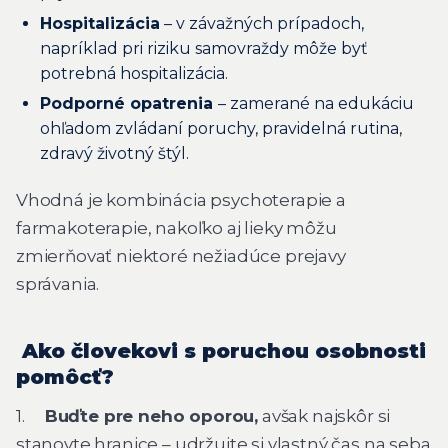
Hospitalizácia
– v závažných prípadoch,
napríklad pri riziku samovraždy môže byť
potrebná hospitalizácia.
Podporné opatrenia
– zamerané na edukáciu
ohľadom zvládaní poruchy, pravidelná rutina,
zdravý životný štýl.
Vhodná je kombinácia psychoterapie a
farmakoterapie, nakoľko aj lieky môžu
zmierňovať niektoré nežiadúce prejavy
správania.
Ako človekovi s poruchou osobnosti
pomôcť?
1.
Buďte pre neho oporou,
avšak najskôr si
stanovte hranice – udržujte si vlastný čas na seba