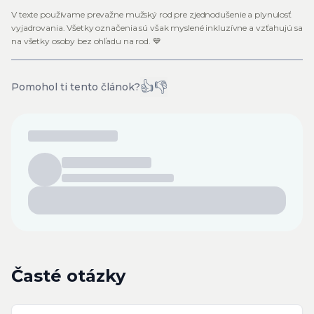
V texte používame prevažne mužský rod pre zjednodušenie a plynulosť
vyjadrovania. Všetky označenia sú však myslené inkluzívne a vzťahujú sa
na všetky osoby bez ohľadu na rod. 💙
👍
👎
Pomohol ti tento článok?
Časté otázky