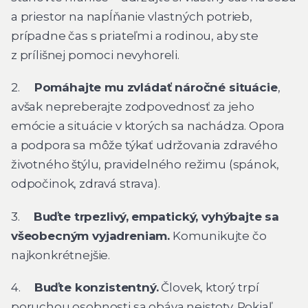
a priestor na napĺňanie vlastných potrieb,
prípadne čas s priateľmi a rodinou, aby ste
z prílišnej pomoci nevyhoreli.
2.
Pomáhajte mu zvládať náročné situácie
,
avšak nepreberajte zodpovednosť za jeho
emócie a situácie v ktorých sa nachádza. Opora
a podpora sa môže týkať udržovania zdravého
životného štýlu, pravidelného režimu (spánok,
odpočinok, zdravá strava).
3.
Buďte trpezlivý,
empatický, vyhýbajte sa
všeobecným vyjadreniam.
Komunikujte čo
najkonkrétnejšie.
4.
Buďte konzistentný.
Človek, ktorý trpí
poruchou osobnosti sa obáva neistoty. Pokiaľ