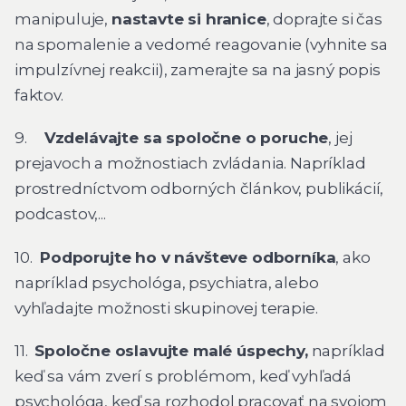
manipuluje,
nastavte si hranice
, doprajte si čas
na spomalenie a vedomé reagovanie (vyhnite sa
impulzívnej reakcii), zamerajte sa na jasný popis
faktov.
9.
Vzdelávajte sa spoločne o poruche
, jej
prejavoch a možnostiach zvládania. Napríklad
prostredníctvom odborných článkov, publikácií,
podcastov,...
10.
Podporujte ho v návšteve odborníka
, ako
napríklad psychológa, psychiatra, alebo
vyhľadajte možnosti skupinovej terapie.
11.
Spoločne oslavujte malé úspechy,
napríklad
keď sa vám zverí s problémom, keď vyhľadá
psychológa, keď sa rozhodol pracovať na svojom