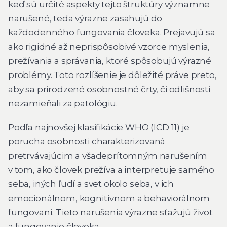
keď sú určité aspekty tejto štruktúry významne
narušené, teda výrazne zasahujú do
každodenného fungovania človeka. Prejavujú sa
ako rigidné až neprispôsobivé vzorce myslenia,
prežívania a správania, ktoré spôsobujú výrazné
problémy. Toto rozlíšenie je dôležité práve preto,
aby sa prirodzené osobnostné črty, či odlišnosti
nezamieňali za patológiu.
Podľa najnovšej klasifikácie WHO (ICD 11) je
porucha osobnosti charakterizovaná
pretrvávajúcim a všadeprítomným narušením
v tom, ako človek prežíva a interpretuje samého
seba, iných ľudí a svet okolo seba, v ich
emocionálnom, kognitívnom a behaviorálnom
fungovaní. Tieto narušenia výrazne sťažujú život
a fungovanie človeka.