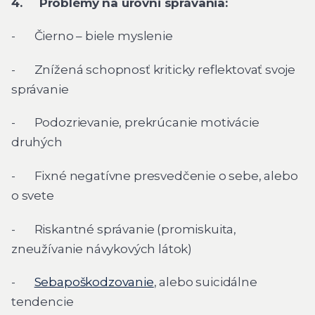
4. Problémy na úrovni správania:
- Čierno – biele myslenie
- Znížená schopnosť kriticky reflektovať svoje
správanie
- Podozrievanie, prekrúcanie motivácie
druhých
- Fixné negatívne presvedčenie o sebe, alebo
o svete
- Riskantné správanie (promiskuita,
zneužívanie návykových látok)
-
Sebapoškodzovanie
, alebo suicidálne
tendencie