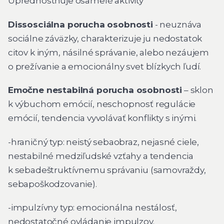
Uprednostňuje osamelé aktivity
Dissosciálna porucha osobnosti
- neuznáva
sociálne záväzky, charakterizuje ju nedostatok
citov k iným, násilné správanie, alebo nezáujem
o prežívanie a emocionálny svet blízkych ľudí.
Emočne nestabilná porucha osobnosti
– sklon
k výbuchom emócií, neschopnosť regulácie
emócií, tendencia vyvolávať konflikty s inými.
-hraničný typ: neistý sebaobraz, nejasné ciele,
nestabilné medziľudské vzťahy a tendencia
k sebadeštruktívnemu správaniu (samovraždy,
sebapoškodzovanie).
-impulzívny typ: emocionálna nestálosť,
nedostatočné ovládanie impulzov.