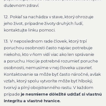
duševnom zdraví.
12. Pokiaľ sa nachádza v stave, ktorý ohrozuje
jeho život, prípadne životy druhých ľudí,
kontaktujte linku pomoci.
13. V neposlednom rade človek, ktorý trpí
poruchou osobnosti často najviac potrebuje
niekoho, kto v ňom vidí viac ako len správanie
a poruchu. Hoci je potrebné rozumieť poruche
osobnosti, nemusíme v nej človeka uzavrieť.
Kontaktovanie sa môže byť často náročné, avšak
vzťah, ktorý spolu vytvoríte môže byť hlboký,
tvorivý a plný obojstranného rastu. V každom
prípade
je nesmierne dôležité udržať si vlastnú
integritu a vlastné hranice.