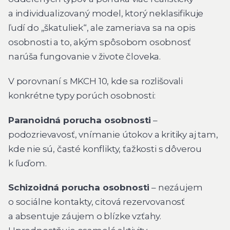
a individualizovaný model, ktorý neklasifikuje
ľudí do „škatuliek“, ale zameriava sa na opis
osobnosti a to, akým spôsobom osobnosť
narúša fungovanie v živote človeka.
V porovnaní s MKCH 10, kde sa rozlišovali
konkrétne typy porúch osobnosti:
Paranoidná porucha osobnosti
–
podozrievavosť, vnímanie útokov a kritiky aj tam,
kde nie sú, časté konflikty, ťažkosti s dôverou
k ľuďom.
Schizoidná porucha osobnosti
– nezáujem
o sociálne kontakty, citová rezervovanosť
a absentuje záujem o blízke vzťahy.