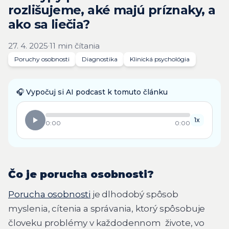
rozlišujeme, aké majú príznaky, a
ako sa liečia?
27. 4. 2025
·
11 min čítania
Poruchy osobnosti
Diagnostika
Klinická psychológia
🎧
Vypočuj si AI podcast k tomuto článku
1
x
0:00
0:00
Čo je porucha osobnosti?
Porucha osobnosti
je dlhodobý spôsob
myslenia, cítenia a správania, ktorý spôsobuje
človeku problémy v každodennom živote, vo