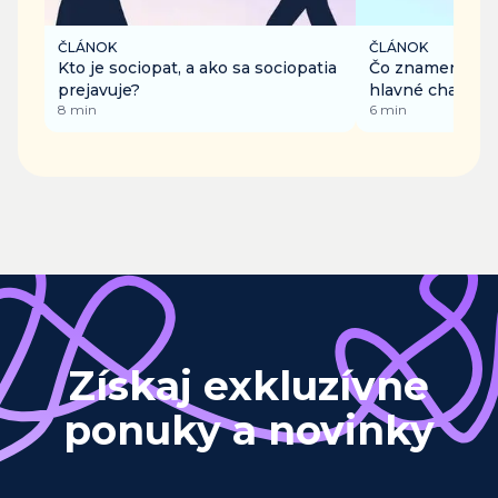
ČLÁNOK
ČLÁNOK
Kto je sociopat, a ako sa sociopatia
Čo znamená byť 
prejavuje?
hlavné charakte
8
min
6
min
Získaj exkluzívne
ponuky a novinky