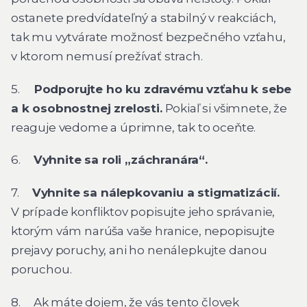
ostanete predvídateľný a stabilný v reakciách,
tak mu vytvárate možnosť bezpečného vzťahu,
v ktorom nemusí prežívať strach.
5.
Podporujte ho ku zdravému vzťahu k sebe
a k osobnostnej zrelosti.
Pokiaľ si všimnete, že
reaguje vedome a úprimne, tak to oceňte.
6.
Vyhnite sa roli „záchranára“.
7.
Vyhnite sa nálepkovaniu a stigmatizácií.
V prípade konfliktov popisujte jeho správanie,
ktorým vám narúša vaše hranice, nepopisujte
prejavy poruchy, ani ho nenálepkujte danou
poruchou.
8. Ak máte dojem, že vás tento človek