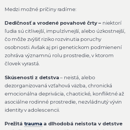
Medzi možné príčiny radíme:
Dedičnosť a vrodené povahové črty –
niektorí
ľudia sú citlivejší, impulzívnejší, alebo úzkostnejší,
čo môže zvýšiť riziko rozvinutia poruchy
osobnosti. Avšak aj pri genetickom podmienení
zohráva významnú rolu prostredie, v ktorom
človek vyrastá.
Skúsenosti z detstva
– neistá, alebo
dezorganizovaná vzťahová väzba, chronická
emocionálna deprivácia, chaotické, konfliktné až
asociálne rodinné prostredie, nezvládnutý vývin
identity v adolescencii.
Prežitá
trauma
a dlhodobá neistota v detstve