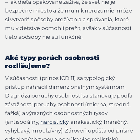
–
ak dieťa opakovane zažíva, že svet nie je
bezpečné miesto a že mu nik nerozumie, môže
si vytvoriť spôsoby prežívania a správania, ktoré
mu v detstve pomohli prežiť, avšak v súčasnosti
tieto spôsoby nie sú funkčné.
Aké typy porúch osobnosti
rozlišujeme?
V súčasnosti (prínos ICD 11) sa typologický
prístup nahradil dimenzionálnym systémom.
Diagnóza poruchy osobnosti sa stanovuje podľa
závažnosti poruchy osobnosti (mierna, stredná,
ťažká) a výrazných osobnostných rysov
(antisociálny,
narcistický
, anakastický, hraničný,
vyhýbavý, impulzívny). Zároveň upúšťa od prísne
oddelených typov a ponúka viac realistický