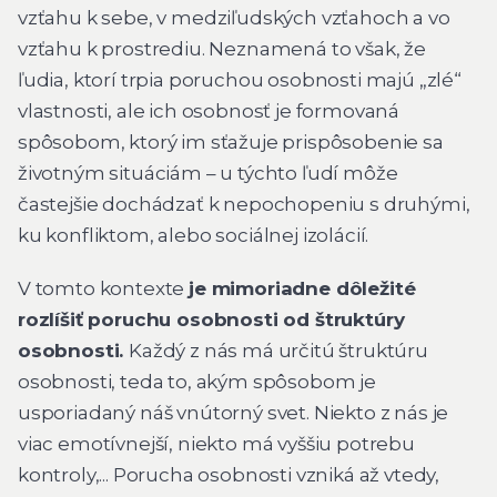
vzťahu k sebe, v medziľudských vzťahoch a vo
vzťahu k prostrediu. Neznamená to však, že
ľudia, ktorí trpia poruchou osobnosti majú „zlé“
vlastnosti, ale ich osobnosť je formovaná
spôsobom, ktorý im sťažuje prispôsobenie sa
životným situáciám – u týchto ľudí môže
častejšie dochádzať k nepochopeniu s druhými,
ku konfliktom, alebo sociálnej izolácií.
V tomto kontexte
je mimoriadne dôležité
rozlíšiť poruchu osobnosti od štruktúry
osobnosti.
Každý z nás má určitú štruktúru
osobnosti, teda to, akým spôsobom je
usporiadaný náš vnútorný svet. Niekto z nás je
viac emotívnejší, niekto má vyššiu potrebu
kontroly,... Porucha osobnosti vzniká až vtedy,