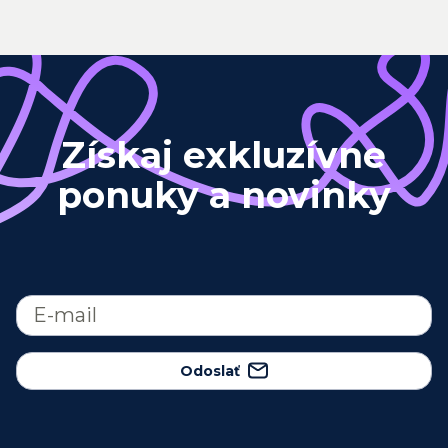
Získaj exkluzívne
ponuky a novinky
Odoslať