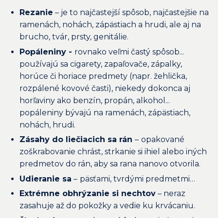
Rezanie
– je to najčastejší spôsob, najčastejšie na
ramenách, nohách, zápästiach a hrudi, ale aj na
brucho, tvár, prsty, genitálie.
Popáleniny -
rovnako veľmi častý spôsob...
používajú sa cigarety, zapaľovače, zápalky,
horúce či horiace predmety (napr. žehlička,
rozpálené kovové časti), niekedy dokonca aj
horľaviny ako benzín, propán, alkohol...
popáleniny bývajú na ramenách, zápästiach,
nohách, hrudi.
Zásahy do liečiacich sa rán
–
opakované
zoškrabovanie chrást, strkanie si ihiel alebo iných
predmetov do rán, aby sa rana nanovo otvorila.
Udieranie sa
–
päsťami, tvrdými predmetmi…
Extrémne obhrýzanie si nechtov
– neraz
zasahuje až do pokožky a vedie ku krvácaniu.