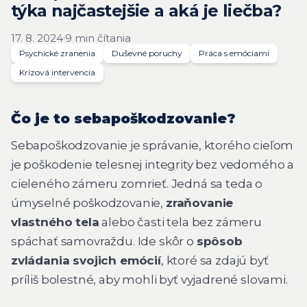
týka najčastejšie a aká je liečba?
·
17. 8. 2024
9 min čítania
Psychické zranenia
Duševné poruchy
Práca s emóciami
Krízová intervencia
Čo je to sebapoškodzovanie?
Sebapoškodzovanie je správanie, ktorého cieľom
je poškodenie telesnej integrity bez vedomého a
cieleného zámeru zomrieť. Jedná sa teda o
úmyselné poškodzovanie,
zraňovanie
vlastného tela
alebo časti tela bez zámeru
spáchať samovraždu. Ide skôr o
spôsob
zvládania svojich emócií
, ktoré sa zdajú byť
príliš bolestné, aby mohli byť vyjadrené slovami.