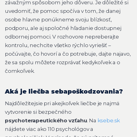
závažným spôsobom jeho dôveru. Je dôležité si
uvedomiť, že pomoc spočíva v tom, že danej
osobe hlavne ponúkneme svoju blízkosť,
podporu, ale aj spoločné hľadanie dostupnej
odbornej pomoci. V rozhovore nepreberajte
kontrolu, nechcite všetko rýchlo vyriešiť –
počúvajte, čo hovorí a čo potrebuje, dajte najavo,
že sa spolu môžete rozprávať kedykoľvek a o
čomkoľvek.
Aká je liečba sebapoškodzovania?
Najdôležitejsie pri akejkoľvek liečbe je najmä
vytvorenie si bezpečného
psychoterapeutického vzťahu
. Na
ksebe.sk
nájdete viac ako 110 psychológov a