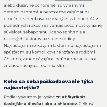
alebo duševné ochorenie, sú výraznými
determinantami. A nesmieme zabúdať na
emočné zanedbávanie v raných vzťahoch. Až v
posledných rokoch sa venuje pozornosť výraznej
súvislosti sebaporaňujúceho správania a
rizikových faktorov na strane rodiny.
Najčastejšími rizikovými faktormi a najčastejšími
spúšťačmi sú komplikované vzťahy s rodičmi.
Chladná, zanedbávajúca, neúmerne kritická a
znehodnocujúca rodinná klíma.
Koho sa sebapoškodzovanie týka
najčastejšie?
Podľa výskumov je výskyt
tri až štyrikrát
častejšie u dievčat ako u chlapcov.
Celková