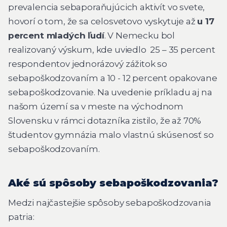
prevalencia sebaporaňujúcich aktivít vo svete,
hovorí o tom, že sa celosvetovo vyskytuje až
u 17
percent mladých ľudí
. V Nemecku bol
realizovaný výskum, kde uviedlo 25 – 35 percent
respondentov jednorázový zážitok so
sebapoškodzovaním a 10 - 12 percent opakovane
sebapoškodzovanie. Na uvedenie príkladu aj na
našom území sa v meste na východnom
Slovensku v rámci dotazníka zistilo, že až 70%
študentov gymnázia malo vlastnú skúsenosť so
sebapoškodzovaním.
Aké sú spôsoby sebapoškodzovania?
Medzi najčastejšie spôsoby sebapoškodzovania
patria: