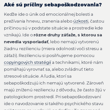
Aké sú príčiny sebapoškodzovania?
Keďže ide o únik od emocionálnej bolesti a
prežívania hnevu, zranenia alebo
úzkosti
, častou
príčinou sú v podstate situácie a prostredie kde
vznikajú. Ide o
rôzne druhy záťaže, s ktorou sa
nevedia vysporiadať
, lebo nemajú vytvorenú
žiadnu rezilienciu (miera odolnosti voči stresu a
záťaži). Rezilienciu si posilňujeme pomocou
copyingových stratégií
a technikami, ktoré nám
pomáhajú vyrovnať sa, alebo zvládnuť tieto
stresové situácie. A ľudia, ktorí sa
sebapoškodzujú ich nemajú vytvorené. Zároveň
majú zníženú rezilienciu z dôvodu, že často žijú v
patologickom prostredí. Pri sebapoškodzovaní
ide o navodzovanie si takého psychického stavu