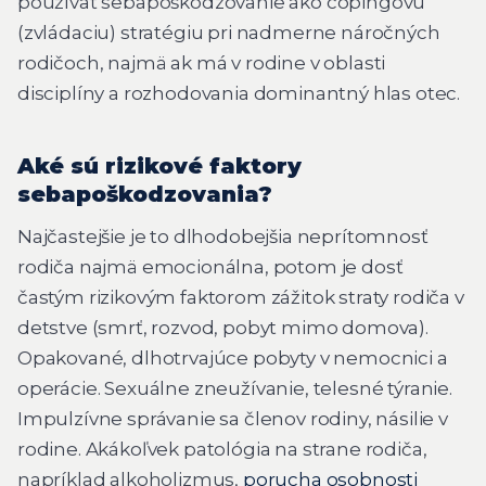
používať sebapoškodzovanie ako copingovú
(zvládaciu) stratégiu pri nadmerne náročných
rodičoch, najmä ak má v rodine v oblasti
disciplíny a rozhodovania dominantný hlas otec.
Aké sú rizikové faktory
sebapoškodzovania?
Najčastejšie je to dlhodobejšia neprítomnosť
rodiča najmä emocionálna, potom je dosť
častým rizikovým faktorom zážitok straty rodiča v
detstve (smrť, rozvod, pobyt mimo domova).
Opakované, dlhotrvajúce pobyty v nemocnici a
operácie. Sexuálne zneužívanie, telesné týranie.
Impulzívne správanie sa členov rodiny, násilie v
rodine. Akákoľvek patológia na strane rodiča,
napríklad alkoholizmus,
porucha osobnosti