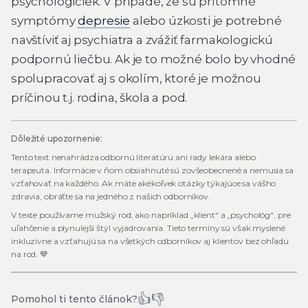
psychologičiek. V prípade, že sú prítomné
symptómy
depresie
alebo úzkosti je potrebné
navštíviť aj psychiatra a zvážiť farmakologickú
podpornú liečbu. Ak je to možné bolo by vhodné
spolupracovať aj s okolím, ktoré je možnou
príčinou t.j. rodina, škola a pod.
Dôležité upozornenie:
Tento text nenahrádza odbornú literatúru ani rady lekára alebo
terapeuta. Informácie v ňom obsiahnuté sú zovšeobecnené a nemusia sa
vzťahovať na každého. Ak máte akékoľvek otázky týkajúce sa vášho
zdravia, obráťte sa na jedného z našich odborníkov.
V texte používame mužský rod, ako napríklad „klient“ a „psychológ“, pre
uľahčenie a plynulejší štýl vyjadrovania. Tieto termíny sú však myslené
inkluzívne a vzťahujú sa na všetkých odborníkov aj klientov bez ohľadu
na rod. 💙
👍
👎
Pomohol ti tento článok?