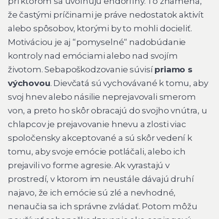
pri ktorom sa uvoľnujú endorfíny. To znamená,
že častými príčinami je práve nedostatok aktivít
alebo spôsobov, ktorými by to mohli docieliť.
Motiváciou je aj “pomyselné“ nadobúdanie
kontroly nad emóciami alebo nad svojím
životom. Sebapoškodzovanie súvisí
priamo s
výchovou
. Dievčatá sú vychovávané k tomu, aby
svoj hnev alebo násilie neprejavovali smerom
von, a preto ho skôr obracajú do svojho vnútra, u
chlapcov je prejavovanie hnevu a zlosti viac
spoločensky akceptované a sú skôr vedení k
tomu, aby svoje emócie potláčali, alebo ich
prejavili vo forme agresie. Ak vyrastajú v
prostredí, v ktorom im neustále dávajú druhí
najavo, že ich emócie sú zlé a nevhodné,
nenaučia sa ich správne zvládať. Potom môžu