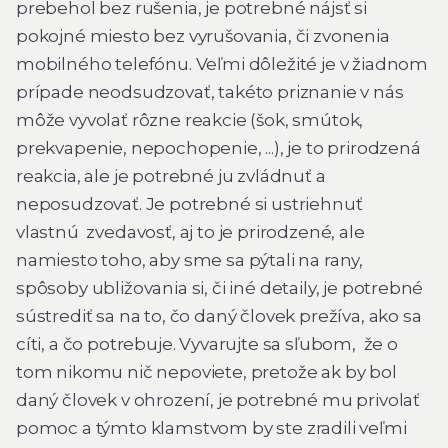
prebehol bez rušenia, je potrebné nájsť si
pokojné miesto bez vyrušovania, či zvonenia
mobilného telefónu. Veľmi dôležité je v žiadnom
prípade neodsudzovať, takéto priznanie v nás
môže vyvolať rôzne reakcie (šok, smútok,
prekvapenie, nepochopenie, ...), je to prirodzená
reakcia, ale je potrebné ju zvládnuť a
neposudzovať. Je potrebné si ustriehnuť
vlastnú zvedavosť, aj to je prirodzené, ale
namiesto toho, aby sme sa pýtali na rany,
spôsoby ubližovania si, či iné detaily, je potrebné
sústrediť sa na to, čo daný človek prežíva, ako sa
cíti, a čo potrebuje. Vyvarujte sa sľubom, že o
tom nikomu nič nepoviete, pretože ak by bol
daný človek v ohrození, je potrebné mu privolať
pomoc a týmto klamstvom by ste zradili veľmi