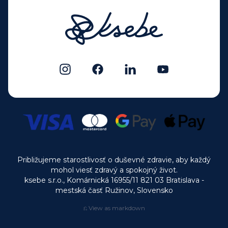
Približujeme starostlivosť o duševné zdravie, aby každý
mohol viesť zdravý a spokojný život.
ksebe s.r.o., Komárnická 16955/11 821 03 Bratislava -
mestská časť Ružinov, Slovensko
⎌ View as markdown