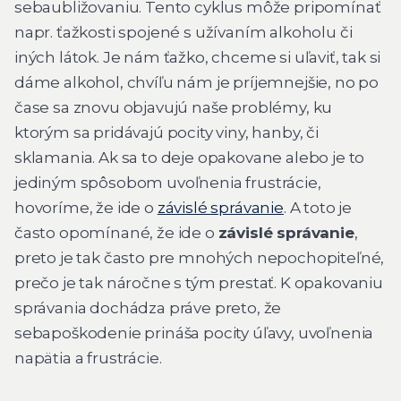
sebaubližovaniu. Tento cyklus môže pripomínať
napr. ťažkosti spojené s užívaním alkoholu či
iných látok. Je nám ťažko, chceme si uľaviť, tak si
dáme alkohol, chvíľu nám je príjemnejšie, no po
čase sa znovu objavujú naše problémy, ku
ktorým sa pridávajú pocity viny, hanby, či
sklamania. Ak sa to deje opakovane alebo je to
jediným spôsobom uvoľnenia frustrácie,
hovoríme, že ide o
závislé správanie
. A toto je
často opomínané, že ide o
závislé správanie
,
preto je tak často pre mnohých nepochopiteľné,
prečo je tak náročne s tým prestať. K opakovaniu
správania dochádza práve preto, že
sebapoškodenie prináša pocity úľavy, uvoľnenia
napätia a frustrácie.