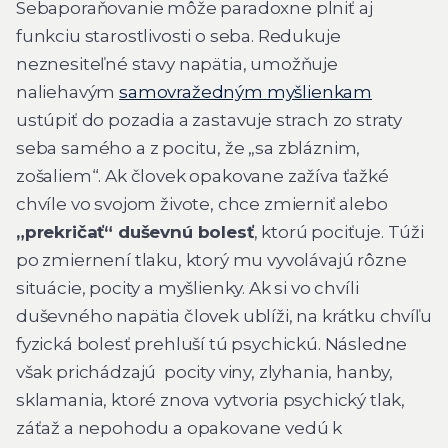
Sebaporaňovanie môže paradoxne plniť aj
funkciu starostlivosti o seba. Redukuje
neznesiteľné stavy napätia, umožňuje
naliehavým
samovražedným myšlienkam
ustúpiť do pozadia a zastavuje strach zo straty
seba samého a z pocitu, že „sa zbláznim,
zošaliem“. Ak človek opakovane zažíva ťažké
chvíle vo svojom živote, chce zmierniť alebo
„prekričať“ duševnú bolesť
, ktorú pociťuje. Túži
po zmiernení tlaku, ktorý mu vyvolávajú rôzne
situácie, pocity a myšlienky. Ak si vo chvíli
duševného napätia človek ublíži, na krátku chvíľu
fyzická bolesť prehluší tú psychickú. Následne
však prichádzajú pocity viny, zlyhania, hanby,
sklamania, ktoré znova vytvoria psychický tlak,
záťaž a nepohodu a opakovane vedú k