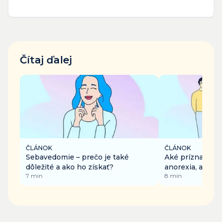
Čítaj ďalej
ČLÁNOK
ČLÁNOK
Sebavedomie – prečo je také
Aké príznaky m
dôležité a ako ho získať?
anorexia, aké d
7
min
8
min
aká je pomoc?