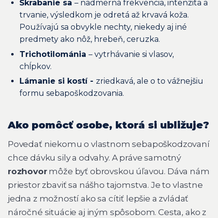
Škrabanie sa
– nadmerná frekvencia, intenzita a
trvanie, výsledkom je odretá až krvavá koža.
Používajú sa obvykle nechty, niekedy aj iné
predmety ako nôž, hrebeň, ceruzka.
Trichotilománia
– vytrhávanie si vlasov,
chĺpkov.
Lámanie si kostí -
zriedkavá, ale o to vážnejšiu
formu sebapoškodzovania.
Ako pomôcť osobe, ktorá si ubližuje?
Povedať niekomu o vlastnom sebapoškodzovaní
chce dávku sily a odvahy. A práve samotný
rozhovor
môže byť obrovskou úľavou. Dáva nám
priestor zbaviť sa nášho tajomstva. Je to vlastne
jedna z možností ako sa cítiť lepšie a zvládať
náročné situácie aj iným spôsobom. Cesta, ako z