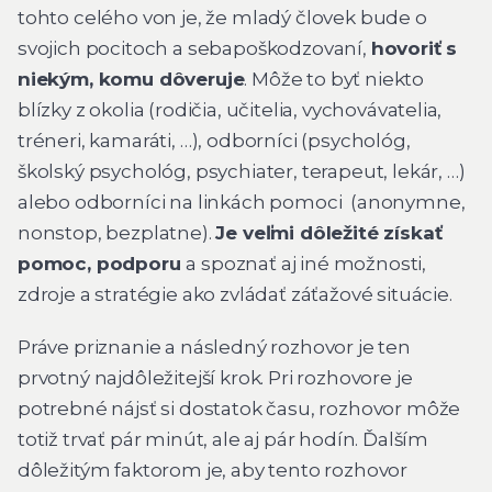
tohto celého von je, že mladý človek bude o
svojich pocitoch a sebapoškodzovaní,
hovoriť s
niekým, komu dôveruje
. Môže to byť niekto
blízky z okolia (rodičia, učitelia, vychovávatelia,
tréneri, kamaráti, …), odborníci (psychológ,
školský psychológ, psychiater, terapeut, lekár, …)
alebo odborníci na linkách pomoci (anonymne,
nonstop, bezplatne).
Je veľmi dôležité získať
pomoc, podporu
a spoznať aj iné možnosti,
zdroje a stratégie ako zvládať záťažové situácie.
Práve priznanie a následný rozhovor je ten
prvotný najdôležitejší krok. Pri rozhovore je
potrebné nájsť si dostatok času, rozhovor môže
totiž trvať pár minút, ale aj pár hodín. Ďalším
dôležitým faktorom je, aby tento rozhovor