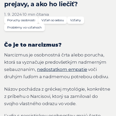
prejavy, a ako ho liečiť?
·
1. 9. 2024
10 min čítania
Poruchy osobnosti
Vzťah so sebou
Vzťahy
Problémy vo vzťahoch
Čo je to narcizmus?
Narcizmus je osobnostná črta alebo porucha,
ktorá sa vyznačuje predovšetkým nadmerným
sebauznaním,
nedostatkom empatie
voči
druhým ľuďom a nadmernou potrebou obdivu.
Názov pochádza z gréckej mytológie, konkrétne
z príbehu o Narcisovi, ktorý sa zamiloval do
svojho vlastného odrazu vo vode.
Ľudia s narcistickou osobnosťou majú často