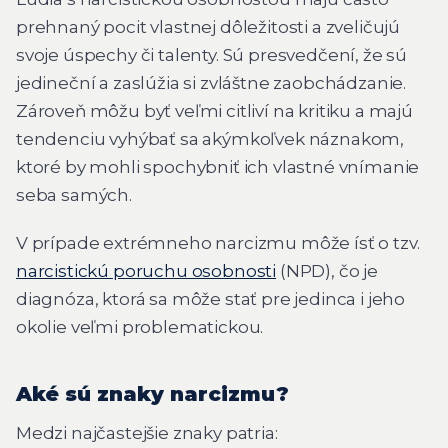
prehnaný pocit vlastnej dôležitosti a zveličujú
svoje úspechy či talenty. Sú presvedčení, že sú
jedineční a zaslúžia si zvláštne zaobchádzanie.
Zároveň môžu byť veľmi citliví na kritiku a majú
tendenciu vyhýbať sa akýmkoľvek náznakom,
ktoré by mohli spochybniť ich vlastné vnímanie
seba samých.
V prípade extrémneho narcizmu môže ísť o tzv.
narcistickú poruchu osobnosti
(NPD), čo je
diagnóza, ktorá sa môže stať pre jedinca i jeho
okolie veľmi problematickou.
Aké sú znaky narcizmu?
Medzi najčastejšie znaky patria: