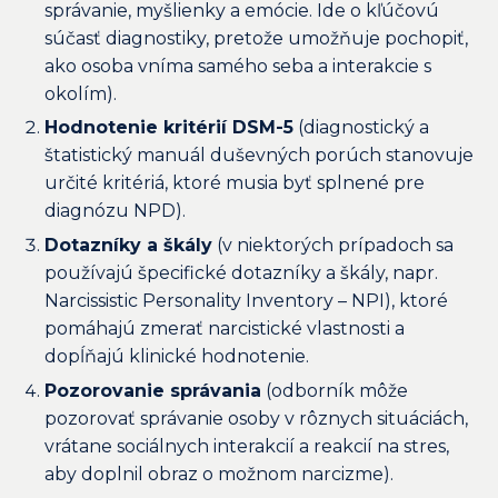
správanie, myšlienky a emócie. Ide o kľúčovú
súčasť diagnostiky, pretože umožňuje pochopiť,
ako osoba vníma samého seba a interakcie s
okolím).
Hodnotenie kritérií DSM-5
(diagnostický a
štatistický manuál duševných porúch stanovuje
určité kritériá, ktoré musia byť splnené pre
diagnózu NPD).
Dotazníky a škály
(v niektorých prípadoch sa
používajú špecifické dotazníky a škály, napr.
Narcissistic Personality Inventory – NPI), ktoré
pomáhajú zmerať narcistické vlastnosti a
dopĺňajú klinické hodnotenie.
Pozorovanie správania
(odborník môže
pozorovať správanie osoby v rôznych situáciách,
vrátane sociálnych interakcií a reakcií na stres,
aby doplnil obraz o možnom narcizme).