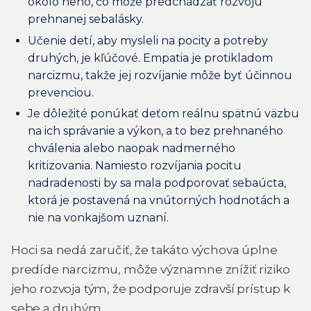
okolo neho, čo môže predchádzať rozvoju
prehnanej sebalásky.
Učenie detí, aby mysleli na pocity a potreby
druhých, je kľúčové. Empatia je protikladom
narcizmu, takže jej rozvíjanie môže byť účinnou
prevenciou.
Je dôležité ponúkať deťom reálnu spätnú väzbu
na ich správanie a výkon, a to bez prehnaného
chválenia alebo naopak nadmerného
kritizovania. Namiesto rozvíjania pocitu
nadradenosti by sa mala podporovať sebaúcta,
ktorá je postavená na vnútorných hodnotách a
nie na vonkajšom uznaní.
Hoci sa nedá zaručiť, že takáto výchova úplne
predíde narcizmu, môže významne znížiť riziko
jeho rozvoja tým, že podporuje zdravší prístup k
sebe a druhým.