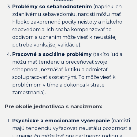
Problémy so sebahodnotením
(napriek ich
zdanlivému sebavedomiu, narcisti môžu mať
hlboko zakorenené pocity neistoty a nízkeho
sebavedomia. Ich snaha kompenzovať to
obdivom a uznaním môže viesť k neustálej
potrebe vonkajšej validácie).
Pracovné a sociálne problémy
(takíto ľudia
môžu mať tendenciu preceňovať svoje
schopnosti, neznášať kritiku a odmietať
spolupracovať s ostatnými. To môže viesť k
problémom v tíme a dokonca k strate
zamestnania).
Pre okolie jednotlivca s narcizmom:
Psychické a emocionálne vyčerpanie
(narcisti
majú tendenciu vyžadovať neustálu pozornosť a
uznanie, čo môže byť pre partnerov, rodinu a