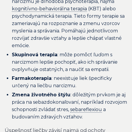
narcizmu je dlhodobá psychoterapia, najmä
kognitívno-behaviorálna terapia
(KBT) alebo
psychodynamická terapia. Tieto formy terapie sa
zameriavajú na rozpoznanie a zmenu vzorcov
myslenia a správania. Pomáhajú jednotlivcom
rozvíjať zdravšie vzťahy a lepšie chápať vlastné
emócie.
Skupinová terapia
: môže pomôcť ľuďom s
narcizmom lepšie pochopiť, ako ich správanie
ovplyvňuje ostatných, a naučiť sa empatii.
Farmakoterapia
: neexistuje liek špecificky
určený na liečbu narcizmu.
Zmena životného štýlu
: dôležitým prvkom je aj
práca na sebazdokonaľovaní, napríklad rozvojom
schopnosti zvládať stres,
sebareflexiou
a
budovaním zdravých vzťahov.
Úspešnosť liečby závisí najmä od ochoty