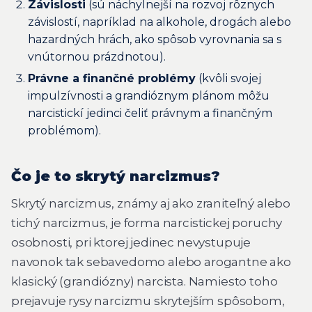
Závislosti
(sú náchylnejší na rozvoj rôznych
závislostí, napríklad na alkohole, drogách alebo
hazardných hrách, ako spôsob vyrovnania sa s
vnútornou prázdnotou).
Právne a finančné problémy
(kvôli svojej
impulzívnosti a grandióznym plánom môžu
narcistickí jedinci čeliť právnym a finančným
problémom).
Čo je to skrytý narcizmus?
Skrytý narcizmus, známy aj ako zraniteľný alebo
tichý narcizmus, je forma narcistickej poruchy
osobnosti, pri ktorej jedinec nevystupuje
navonok tak sebavedomo alebo arogantne ako
klasický (grandiózny) narcista. Namiesto toho
prejavuje rysy narcizmu skrytejším spôsobom,