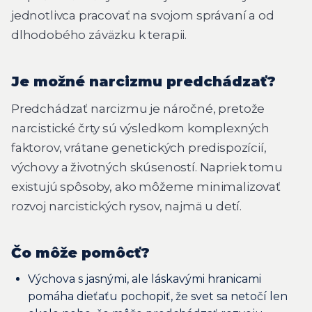
jednotlivca pracovať na svojom správaní a od
dlhodobého záväzku k terapii.
Je možné narcizmu predchádzať?
Predchádzať narcizmu je náročné, pretože
narcistické črty sú výsledkom komplexných
faktorov, vrátane genetických predispozícií,
výchovy a životných skúseností. Napriek tomu
existujú spôsoby, ako môžeme minimalizovať
rozvoj narcistických rysov, najmä u detí.
Čo môže pomôcť?
Výchova s jasnými, ale láskavými hranicami
pomáha dieťaťu pochopiť, že svet sa netočí len