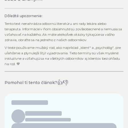
Dôležité upozornenie:
Tento text nenahrádza odbornú literatúru ani rady lekára alebo
terapeuta. Informácie v ňom obsiahnuté sú zovšeobecnené a nemusia sa
vzťahovať na každého. Ak máte akékoľvek otázky týkajúce sa vášho
zdravia, obráťte sa na jedného z našich odborníkov.
V texte používame mužský rod, ako napríklad „klient“ a „psychológ“, pre
uľahčenie a plynulejší štýl vyjadrovania. Tieto termíny sú však myslené
inkluzívne a vzťahujú sa na všetkých odborníkov aj klientov bez ohľadu
na rod. 💙
👍
👎
Pomohol ti tento článok?