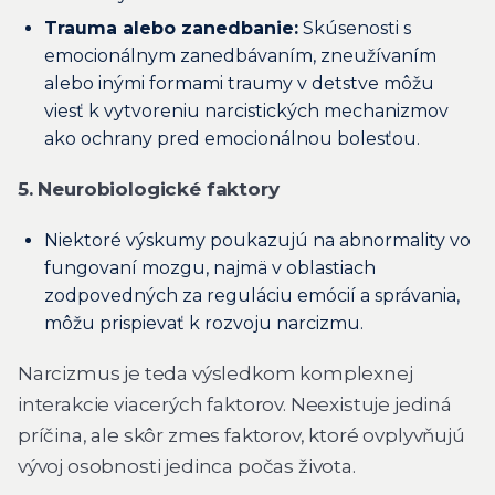
Trauma alebo zanedbanie:
Skúsenosti s
emocionálnym zanedbávaním, zneužívaním
alebo inými formami traumy v detstve môžu
viesť k vytvoreniu narcistických mechanizmov
ako ochrany pred emocionálnou bolesťou.
5. Neurobiologické faktory
Niektoré výskumy poukazujú na abnormality vo
fungovaní mozgu, najmä v oblastiach
zodpovedných za reguláciu emócií a správania,
môžu prispievať k rozvoju narcizmu.
Narcizmus je teda výsledkom komplexnej
interakcie viacerých faktorov. Neexistuje jediná
príčina, ale skôr zmes faktorov, ktoré ovplyvňujú
vývoj osobnosti jedinca počas života.