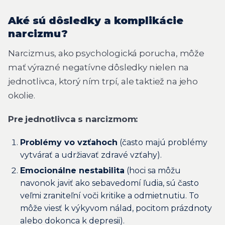
Aké sú dôsledky a komplikácie
narcizmu?
Narcizmus, ako psychologická porucha, môže
mať výrazné negatívne dôsledky nielen na
jednotlivca, ktorý ním trpí, ale taktiež na jeho
okolie.
Pre jednotlivca s narcizmom:
Problémy vo vzťahoch
(často majú problémy
vytvárať a udržiavať zdravé vzťahy).
Emocionálne nestabilita
(hoci sa môžu
navonok javiť ako sebavedomí ľudia, sú často
veľmi zraniteľní voči kritike a odmietnutiu. To
môže viesť k výkyvom nálad, pocitom prázdnoty
alebo dokonca k
depresii
).