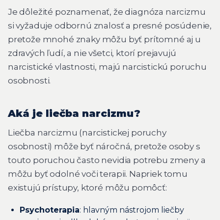
Je dôležité poznamenať, že diagnóza narcizmu
si vyžaduje odbornú znalosť a presné posúdenie,
pretože mnohé znaky môžu byť prítomné aj u
zdravých ľudí, a nie všetci, ktorí prejavujú
narcistické vlastnosti, majú narcistickú poruchu
osobnosti.
Aká je liečba narcizmu?
Liečba narcizmu (narcistickej poruchy
osobnosti) môže byť náročná, pretože osoby s
touto poruchou často nevidia potrebu zmeny a
môžu byť odolné voči terapii. Napriek tomu
existujú prístupy, ktoré môžu pomôcť:
Psychoterapia
: hlavným nástrojom liečby