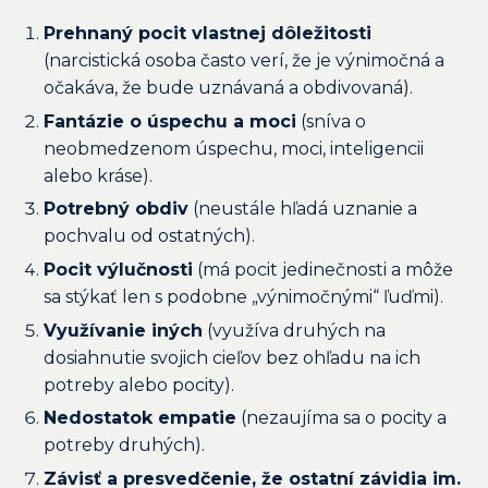
Prehnaný pocit vlastnej dôležitosti
(narcistická osoba často verí, že je výnimočná a
očakáva, že bude uznávaná a obdivovaná).
Fantázie o úspechu a moci
(sníva o
neobmedzenom úspechu, moci, inteligencii
alebo kráse).
Potrebný obdiv
(neustále hľadá uznanie a
pochvalu od ostatných).
Pocit výlučnosti
(má pocit jedinečnosti a môže
sa stýkať len s podobne „výnimočnými“ ľuďmi).
Využívanie iných
(využíva druhých na
dosiahnutie svojich cieľov bez ohľadu na ich
potreby alebo pocity).
Nedostatok empatie
(nezaujíma sa o pocity a
potreby druhých).
Závisť a presvedčenie, že ostatní závidia im.