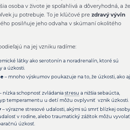
ejšia osoba v živote je spoľahlivá a dôveryhodná, a ž
oľvek ju potrebuje. To je kľúčové pre
zdravý vývin
ného posilňuje jeho odvaha v skúmaní okolitého
odieľajú na jej vzniku radíme:
emické látky ako serotonín a noradrenalín, ktoré sú
y a úzkosti.
ie
– mnoho výskumov poukazuje na to, že úzkosti, ako aj
– nízka schopnosť zvládania
stresu
a nižšia sebaúcta,
tý typ temperamentu u detí môžu ovplyvniť vznik úzkosti.
y
– výrazne stresové udalosti, akými sú smrť blízkej osoby
udalosť v rodine, alebo traumatický zážitok môžu vyvolať
paračnú úzkosť.