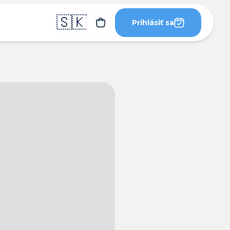
🇸🇰
Prihlásiť sa