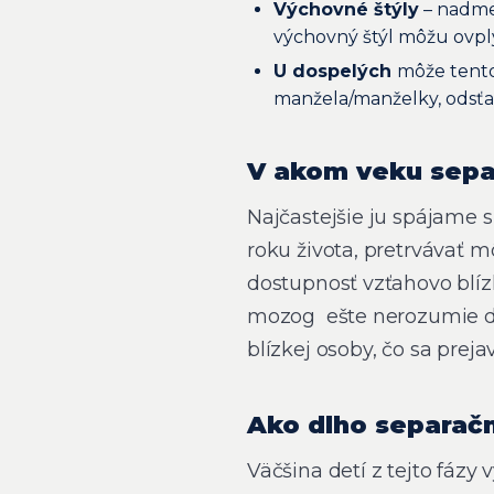
Výchovné štýly
– nadmer
výchovný štýl môžu ovply
U dospelých
môže tento
manžela/manželky, odsťa
V akom veku sepa
Najčastejšie ju spájame s
roku života, pretrvávať m
dostupnosť vzťahovo blí
mozog ešte nerozumie dô
blízkej osoby, čo sa prej
Ako dlho separačn
Väčšina detí z tejto fázy