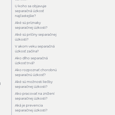
U koho sa objavuje
separačná úzkosť
najčastejšie?
Aké sú príznaky
separačnej úzkosti?
Aké sú príčiny separačnej
úzkosti?
V akom veku separačná
úzkosť začína?
Ako dlho separačná
úzkosť trvá?
Ako rozpoznať chorobnú
separačnú úzkosť?
Aké sú možnosti liečby
u
separačnej úzkosti?
Ako pracovať na znížení
separačnej úzkosti?
Aká je prevencia
separačnej úzkosti?