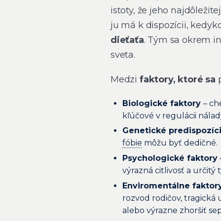
istoty, že jeho najdôležit
ju má k dispozícii, kedyk
dieťaťa
. Tým sa okrem i
sveta.
Medzi
faktory, ktoré sa
p
Biologické faktory
– ch
kľúčové v regulácii nálad
Genetické predispozíc
fóbie
môžu byť dedičné.
Psychologické faktory
výrazná citlivosť a urči
Enviromentálne faktor
rozvod rodičov, tragická 
alebo výrazne zhoršiť se