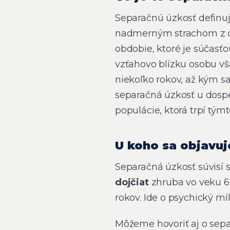
Separačnú úzkosť definuj
nadmerným strachom z odl
obdobie, ktoré je súčasť
vzťahovo blízku osobu vš
niekoľko rokov, až kým s
separačná úzkosť u dospel
populácie, ktorá trpí tý
U koho sa objavuj
Separačná úzkosť súvisí 
dojčiat
zhruba vo veku 6 
rokov. Ide o psychický mí
Môžeme hovoriť aj o sepa