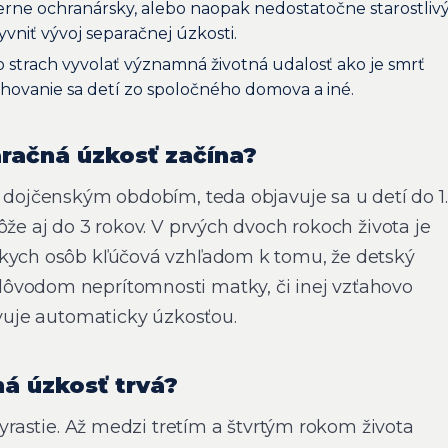
ne ochranársky, alebo naopak nedostatočne starostliv
vniť vývoj separačnej úzkosti.
 strach vyvolať významná životná udalosť ako je smrť
hovanie sa detí zo spoločného domova a iné.
račná úzkosť začína?
 dojčenským obdobím, teda objavuje sa u detí do 1.
ôže aj do 3 rokov. V prvých dvoch rokoch života je
zkych osôb kľúčová vzhľadom k tomu, že detský
vodom neprítomnosti matky, či inej vzťahovo
avuje automaticky úzkosťou.
á úzkosť trvá?
 vyrastie. Až medzi tretím a štvrtým rokom života