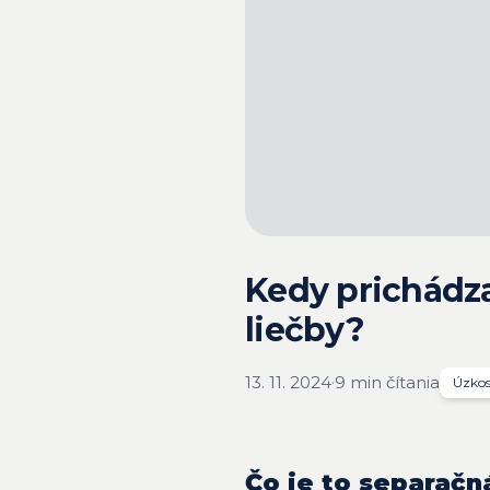
Kedy prichádza
liečby?
13. 11. 2024
·
9 min čítania
Úzkos
Čo je to separačn