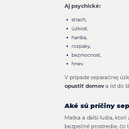
Aj psychické:
strach,
úzkosť,
hanba,
rozpaky,
bezmocnosť,
hnev.
V prípade separačnej úzk
opustiť domov
a ísť do 
Aké sú príčiny se
Matka a ďalší ľudia, ktorí
bezpečné prostredie, čo t