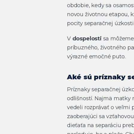
obdobie, kedy sa osamosta
novou životnou etapou, k
pocity separačnej úzkosti
V
dospelosti
sa môžeme s
príbuzného, životného p
výrazné emočné puto.
Aké sú príznaky s
Príznaky separačnej úzkost
odlišností. Najmä matky m
vedeli rozprávať o veľm
zaoberajúci sa vzťahovou
dieťaťa na separáciu preb