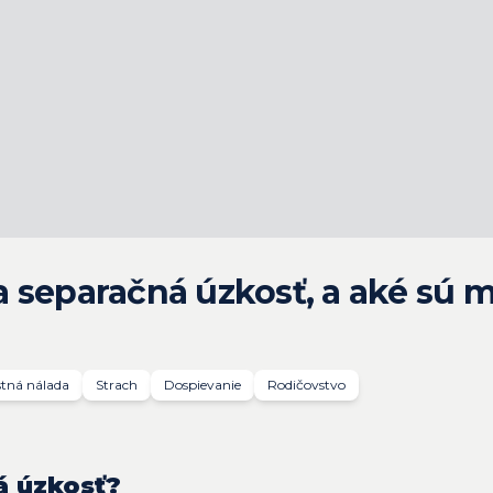
 separačná úzkosť, a aké sú m
tná nálada
Strach
Dospievanie
Rodičovstvo
á úzkosť?