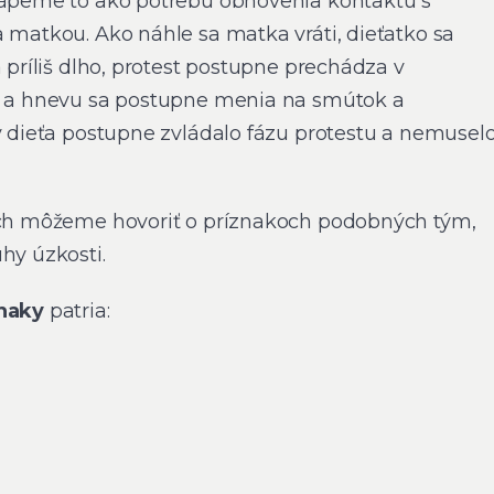
hápeme to ako potrebu obnovenia kontaktu s
a matkou. Ako náhle sa matka vráti, dieťatko sa
á príliš dlho, protest postupne prechádza v
ti a hnevu sa postupne menia na smútok a
by dieťa postupne zvládalo fázu protestu a nemusel
lých môžeme hovoriť o príznakoch podobných tým,
hy úzkosti.
znaky
patria: