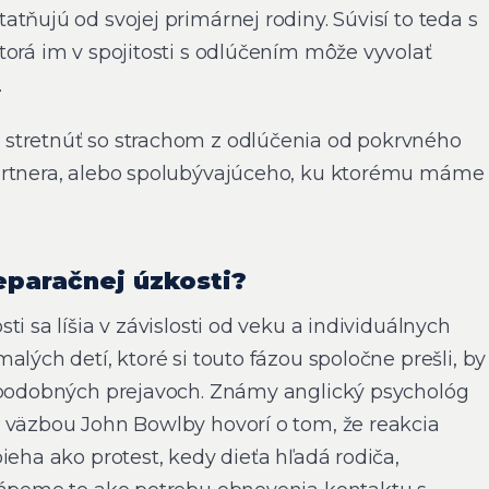
tňujú od svojej primárnej rodiny. Súvisí to teda s
torá im v spojitosti s odlúčením môže vyvolať
.
tretnúť so strachom z odlúčenia od pokrvného
artnera, alebo spolubývajúceho, ku ktorému máme
eparačnej úzkosti?
i sa líšia v závislosti od veku a individuálnych
alých detí, ktoré si touto fázou spoločne prešli, by
i podobných prejavoch. Známy anglický psychológ
 väzbou John Bowlby hovorí o tom, že reakcia
ieha ako protest, kedy dieťa hľadá rodiča,