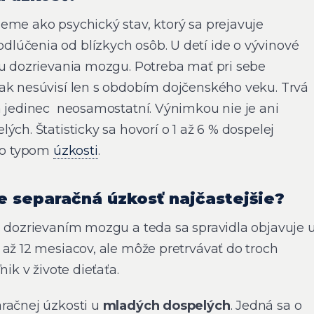
eme ako psychický stav, ktorý sa prejavuje
účenia od blízkych osôb. U detí ide o vývinové
ou dozrievania mozgu. Potreba mať pri sebe
ak nesúvisí len s obdobím dojčenského veku. Trvá
a jedinec neosamostatní. Výnimkou nie je ani
ých. Štatisticky sa hovorí o 1 až 6 % dospelej
mto typom
úzkosti
.
e separačná úzkosť najčastejšie?
s dozrievaním mozgu a teda sa spravidla objavuje 
až 12 mesiacov, ale môže pretrvávať do troch
ľnik v živote dieťaťa.
račnej úzkosti u
mladých dospelých
. Jedná sa o