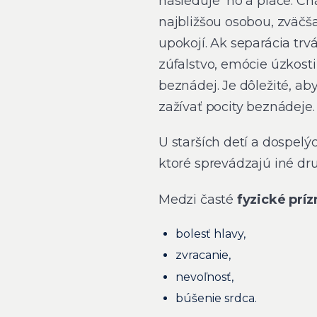
nasleduje ho a plače. C
najbližšou osobou, zväčš
upokojí. Ak separácia trv
zúfalstvo, emócie úzkos
beznádej. Je dôležité, a
zažívať pocity beznádeje.
U starších detí a dospe
ktoré sprevádzajú iné dru
Medzi časté
fyzické prí
bolesť hlavy,
zvracanie,
nevoľnosť,
búšenie srdca.