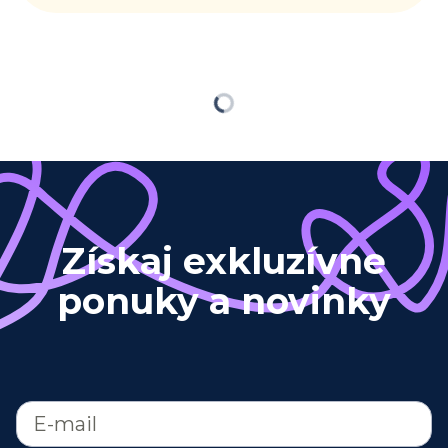
Načítavam…
Získaj exkluzívne
ponuky a novinky