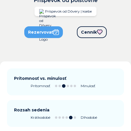
Príspevok od poisťovne
Príspevok od Dôvery | ksebe
Rezervovať
Cenník
Prítomnosť vs. minulosť
Prítomnosť
Minulosť
Rozsah sedenia
Krátkodobé
Dlhodobé