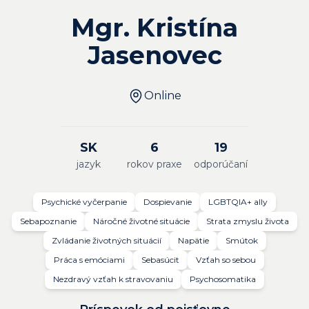
Mgr. Kristína
Jasenovec
Online
SK
6
19
jazyk
rokov praxe
odporúčaní
Psychické vyčerpanie
Dospievanie
LGBTQIA+ ally
Sebapoznanie
Náročné životné situácie
Strata zmyslu života
Zvládanie životných situácií
Napätie
Smútok
Práca s emóciami
Sebasúcit
Vzťah so sebou
Nezdravý vzťah k stravovaniu
Psychosomatika