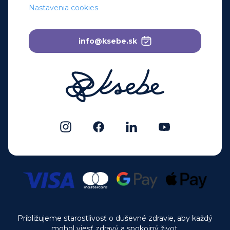
Nastavenia cookies
info@ksebe.sk
Približujeme starostlivosť o duševné zdravie, aby každý
mohol viesť zdravý a spokojný život.