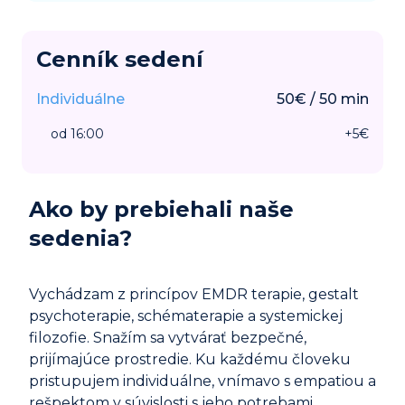
Cenník sedení
Individuálne
50
€
/
50
min
od 16:00
+
5
€
Ako by prebiehali naše
sedenia?
Vychádzam z princípov EMDR terapie, gestalt
psychoterapie, schématerapie a systemickej
filozofie. Snažím sa vytvárať bezpečné,
prijímajúce prostredie. Ku každému človeku
pristupujem individuálne, vnímavo s empatiou a
rešpektom v súvislosti s jeho potrebami.