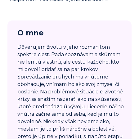
O mne
Dôverujem životu v jeho rozmanitom
spektre ciest. Rada spoznávam a skúmam
nie len tú vlastnú, ale cestu každého, kto
mi dovolí pridať sa na pár krokov.
Sprevádzanie druhých ma vnútorne
obohacuje, vnímam ho ako svoj zmysel či
poslanie. Na problémové situácie či životné
krízy, sa snažím nazerať, ako na skúsenosti,
ktoré predchádzajú vývoju. Liečenie nášho
vnútra začne samé od seba, keď je mu to
dovolené. Niekedy však nevieme ako,
miestami je to príliš náročné a bolestivé,
preto je úplne v poriadku, si na túto etapu