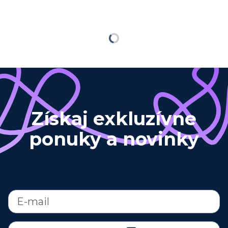
Načítavam…
Získaj exkluzívne
ponuky a novinky