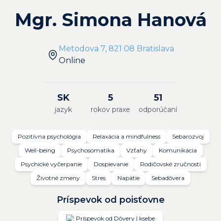
Mgr. Simona Hanová
Metodova 7, 821 08 Bratislava
Online
SK
5
51
jazyk
rokov praxe
odporúčaní
Pozitívna psychológia
Relaxácia a mindfulness
Sebarozvoj
Well-being
Psychosomatika
Vzťahy
Komunikácia
Psychické vyčerpanie
Dospievanie
Rodičovské zručnosti
Životné zmeny
Stres
Napätie
Sebadôvera
Príspevok od poisťovne
Príspevok od Dôvery | ksebe