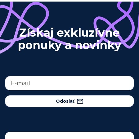
Získaj exkluzívne
ponuky a novinky
Odoslať