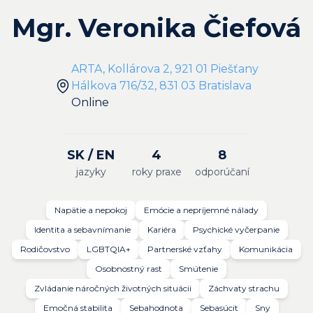
Mgr. Veronika Čiefová
ARTA, Kollárova 2, 921 01 Piešťany
Hálkova 716/32, 831 03 Bratislava
Online
SK / EN
4
8
jazyky
roky praxe
odporúčaní
Napätie a nepokoj
Emócie a nepríjemné nálady
Identita a sebavnímanie
Kariéra
Psychické vyčerpanie
Rodičovstvo
LGBTQIA+
Partnerské vzťahy
Komunikácia
Osobnostný rast
Smútenie
Zvládanie náročných životných situácii
Záchvaty strachu
Emočná stabilita
Sebahodnota
Sebasúcit
Sny