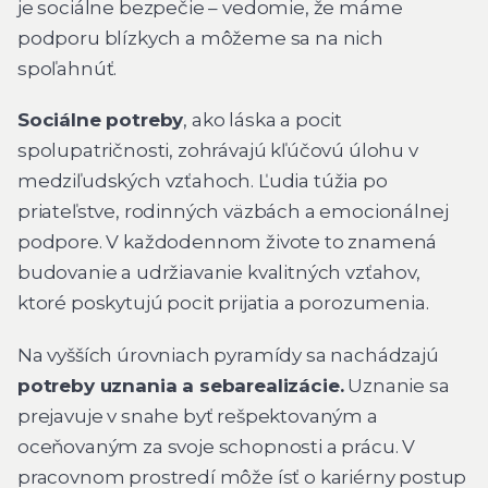
je sociálne bezpečie – vedomie, že máme
podporu blízkych a môžeme sa na nich
spoľahnúť.
Sociálne potreby
, ako láska a pocit
spolupatričnosti, zohrávajú kľúčovú úlohu v
medziľudských vzťahoch. Ľudia túžia po
priateľstve, rodinných väzbách a emocionálnej
podpore. V každodennom živote to znamená
budovanie a udržiavanie kvalitných vzťahov,
ktoré poskytujú pocit prijatia a porozumenia.
Na vyšších úrovniach pyramídy sa nachádzajú
potreby uznania a sebarealizácie.
Uznanie sa
prejavuje v snahe byť rešpektovaným a
oceňovaným za svoje schopnosti a prácu. V
pracovnom prostredí môže ísť o kariérny postup