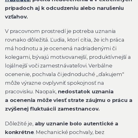
prípadoch aj k odcudzeniu alebo narušeniu
vzťahov.
V pracovnom prostredí je potreba uznania
rovnako dôležitá. Ľudia, ktorí cítia, že ich práca
má hodnotu a je ocenená nadriadenými či
kolegami, bývajú motivovanejší, produktívnejší a
lojálnejší voči zamestnávateľovi. Verbálne
ocenenie, pochvala či jednoduché ,,ďakujem"
môže výrazne ovplyvniť spokojnosť na
pracovisku. Naopak,
nedostatok uznania
a ocenenia môže viesť strate záujmu o prácu a
zvýšenej fluktuácii zamestnancov.
Dôležité je,
aby uznanie bolo autentické a
konkrétne
. Mechanické pochvaly, bez