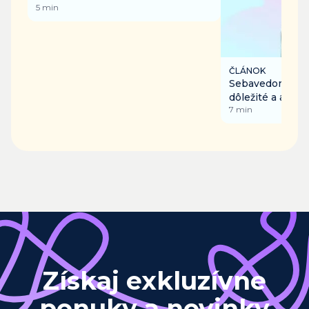
5
min
ČLÁNOK
Sebavedomie – p
dôležité a ako h
7
min
Získaj exkluzívne
ponuky a novinky