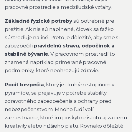
pracovné prostredie a medziľudské vzťahy.
Základné fyzické potreby
sú potrebné pre
prežitie. Ak nie sú naplnené, človek sa ťažko
sústreďuje na iné. Preto je dôležité, aby sme si
zabezpečili
pravidelnú stravu, odpočinok a
stabilné bývanie.
V pracovnom prostredí to
znamená napríklad primerané pracovné
podmienky, ktoré neohrozujú zdravie.
Pocit bezpečia
, ktorý je druhým stupňom v
pyramíde, sa prejavuje v potrebe stability,
zdravotného zabezpečenia a ochrany pred
nebezpečenstvom. Mnoho ľudí volí
zamestnanie, ktoré im poskytne istotu aj za cenu
kreativity alebo nižšieho platu. Rovnako dôležité