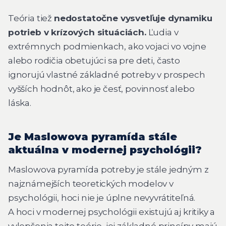
Teória tiež
nedostatočne vysvetľuje dynamiku
potrieb v krízových situáciách.
Ľudia v
extrémnych podmienkach, ako vojaci vo vojne
alebo rodičia obetujúci sa pre deti, často
ignorujú vlastné základné potreby v prospech
vyšších hodnôt, ako je česť, povinnosť alebo
láska.
Je Maslowova pyramída stále
aktuálna v modernej psychológii?
Maslowova pyramída potreby je stále jedným z
najznámejších teoretických modelov v
psychológii, hoci nie je úplne nevyvrátiteľná.
A hoci v modernej psychológii existujú aj kritiky a
vylepšenia tejto teórie, jej základné princípy majú