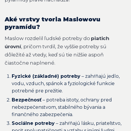
Aké vrstvy tvoria Maslowovu
pyramídu?
Maslow rozdelil ľudské potreby do
piatich
úrovní
, pričom tvrdil, že vyššie potreby sú
dôležité až vtedy, keď sú tie nižšie aspoň
čiastočne naplnené.
Fyzické (základné) potreby
– zahŕňajú jedlo,
vodu, vzduch, spánok a fyziologické funkcie
potrebné pre prežitie.
Bezpečnosť
– potreba istoty, ochrany pred
nebezpečenstvom, stabilného bývania a
finančného zabezpečenia.
Sociálne potreby
– zahŕňajú lásku, priateľstvo,
pocit spolupatričnosti a vzťahy s inými ľuďmi.