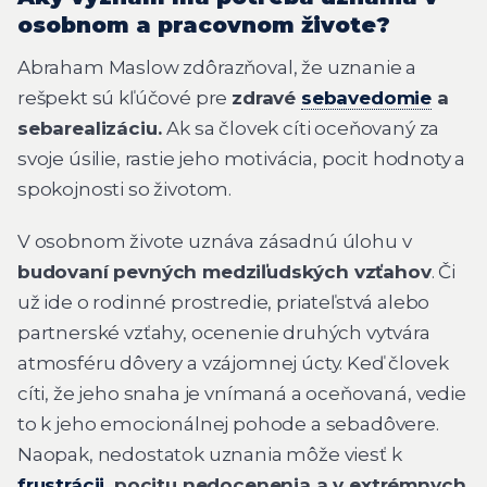
osobnom a pracovnom živote?
Abraham Maslow zdôrazňoval, že uznanie a
rešpekt sú kľúčové pre
zdravé
sebavedomie
a
sebarealizáciu.
Ak sa človek cíti oceňovaný za
svoje úsilie, rastie jeho motivácia, pocit hodnoty a
spokojnosti so životom.
V osobnom živote uznáva zásadnú úlohu v
budovaní pevných medziľudských vzťahov
. Či
už ide o rodinné prostredie, priateľstvá alebo
partnerské vzťahy, ocenenie druhých vytvára
atmosféru dôvery a vzájomnej úcty. Keď človek
cíti, že jeho snaha je vnímaná a oceňovaná, vedie
to k jeho emocionálnej pohode a sebadôvere.
Naopak, nedostatok uznania môže viesť k
frustrácii
, pocitu nedocenenia a v extrémnych