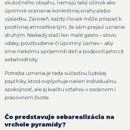
skutočného obsahu, nemajú taký účinok ako
úprimné ocenenie konkrétnej snahy alebo
výsledku. Zároveň, každý človek môže prispieť k
pozitívnej atmosfére tým, že sám prejaví uznanie
druhým. Niekedy stačí len malé gesto – slovo
vďaky, povzbudenie či úprimný úsmev – aby
sme niekomu spríjemnili deň a podporili jeho cit
sebahodnoty.
Potreba uznania je teda súčasťou ľudskej
psychiky, ktorá ovplyvňuje nielen individuálnu
spokojnosť, ale aj kvalitu vzťahov v osobnom i
pracovnom živote.
Čo predstavuje sebarealizácia na
vrchole pyramídy?