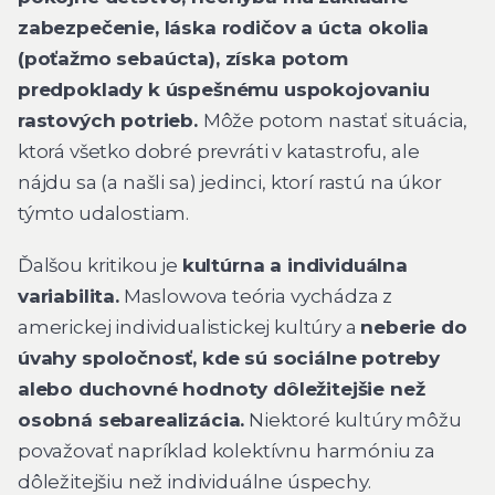
zabezpečenie, láska rodičov a úcta okolia
(poťažmo sebaúcta), získa potom
predpoklady k úspešnému uspokojovaniu
rastových potrieb.
Môže potom nastať situácia,
ktorá všetko dobré prevráti v katastrofu, ale
nájdu sa (a našli sa) jedinci, ktorí rastú na úkor
týmto udalostiam.
Ďalšou kritikou je
kultúrna a individuálna
variabilita.
Maslowova teória vychádza z
americkej individualistickej kultúry a
neberie do
úvahy spoločnosť, kde sú sociálne potreby
alebo duchovné hodnoty dôležitejšie než
osobná sebarealizácia.
Niektoré kultúry môžu
považovať napríklad kolektívnu harmóniu za
dôležitejšiu než individuálne úspechy.