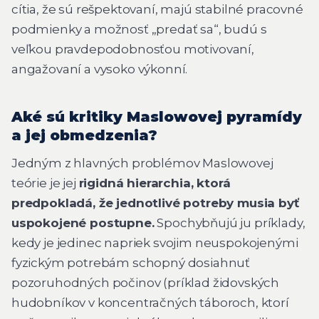
cítia, že sú rešpektovaní, majú stabilné pracovné
podmienky a možnosť „predať sa“, budú s
veľkou pravdepodobnosťou motivovaní,
angažovaní a vysoko výkonní.
Aké sú kritiky Maslowovej pyramídy
a jej obmedzenia?
Jedným z hlavných problémov Maslowovej
teórie je jej
rigidná hierarchia, ktorá
predpokladá, že jednotlivé potreby musia byť
uspokojené postupne.
Spochybňujú ju príklady,
kedy je jedinec napriek svojim neuspokojenými
fyzickým potrebám schopný dosiahnuť
pozoruhodných počinov (príklad židovských
hudobníkov v koncentračných táboroch, ktorí