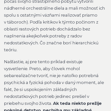
počas svojho strastiplného pobytu vytvorili
nádherné orchestrálne diela a mali možnosť ich
spolu s ostatnými väzňami realizovať priamo
v táboroch). Podľa kritikov k týmto počinom z
oblasti rastových potrieb dochádzalo bez
naplnenia akejkoľvek potreby z radov
nedostatkových. Čo značne borí hierarchickú
teóriu.
Našťastie, aj pre tento príklad existuje
vysvetlenie. Preto, aby človek mohol
sebarealizačne tvoriť, nie je natoľko potrebná
psychická a fyzická pohoda v daný moment, ale
fakt, že si uspokojením základných
nedostatkových potrieb jedinec prešiel v
priebehu svojho života.
Ak teda niekto prežije
pokojné detstvo, nechýba mu základné