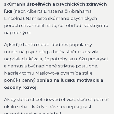
skúmania
úspešných a psychických zdravých
ľudí
(napr. Alberta Einsteina či Abrahama
Lincolna). Namiesto skúmania psychických
porúch sa zameral na to, čo robí ľudí šťastnými a
naplnenými.
Aj keď je tento model dodnes populárny,
moderná psychológia ho čiastočne upravila –
napríklad ukázala, že potreby sa môžu prekrývať
a nemusia byť naplnené striktne postupne.
Napriek tomu Maslowova pyramída stále
ponúka cenný
pohľad na ľudskú motiváciu a
osobný rozvoj.
Ak by ste sa chceli dozvedieť viac, stačí sa pozrieť
okolo seba – každý z nás sa v nejakej časti
pyramídy práve nachádza!