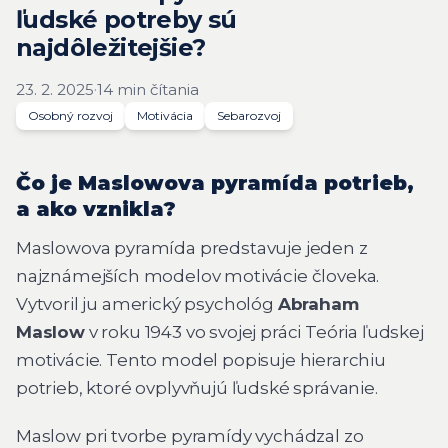
ľudské potreby sú
najdôležitejšie?
23. 2. 2025
·
14 min čítania
Osobný rozvoj
Motivácia
Sebarozvoj
Čo je Maslowova pyramída potrieb,
a ako vznikla?
Maslowova pyramída predstavuje jeden z
najznámejších modelov motivácie človeka.
Vytvoril ju americký psychológ
Abraham
Maslow
v roku 1943 vo svojej práci
Teória ľudskej
motivácie
. Tento model popisuje hierarchiu
potrieb, ktoré ovplyvňujú ľudské správanie.
Maslow pri tvorbe pyramídy vychádzal zo