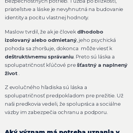
bezpečnostných potrieb. Túžba po blízkosti,
priateľstve a láske je nevyhnutná na budovanie
identity a pocitu vlastnej hodnoty.
Maslow tvrdil, že ak je človek
dlhodobo
izolovaný alebo odmietaný
, jeho psychická
pohoda sa zhoršuje, dokonca môže viesť k
deštruktívnemu správaniu
. Preto sú láska a
spolupatričnosť kľúčové pre
šťastný a naplnený
život
.
Z evolučného hľadiska sú láska a
spolupatričnosť predpokladom pre prežitie. Už
naši predkovia vedeli, že spolupráca a sociálne
väzby im zabezpečia ochranu a podporu.
Aký význam má potreba uznania v