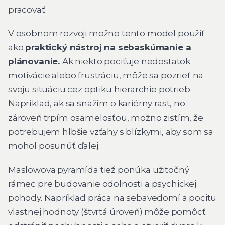
pracovať.
V osobnom rozvoji možno tento model použiť
ako
praktický nástroj na sebaskúmanie a
plánovanie.
Ak niekto pociťuje nedostatok
motivácie alebo frustráciu, môže sa pozrieť na
svoju situáciu cez optiku hierarchie potrieb.
Napríklad, ak sa snažím o kariérny rast, no
zároveň trpím osamelosťou, možno zistím, že
potrebujem hlbšie vzťahy s blízkymi, aby som sa
mohol posunúť ďalej.
Maslowova pyramída tiež ponúka užitočný
rámec pre budovanie odolnosti a psychickej
pohody. Napríklad práca na sebavedomí a pocitu
vlastnej hodnoty (štvrtá úroveň) môže pomôcť