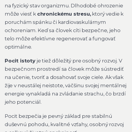
na fyzický stav organizmu. Dlhodobé ohrozenie
môže viesť k
chronickému stresu,
ktorý vedie k
poruchám spánku či kardiovaskulárnym
ochoreniam. Keď sa človek cíti bezpečne, jeho
telo môže efektívne regenerovať a fungovať
optimálne.
Pocit istoty
je tiež dôležitý pre osobný rozvoj. V
bezpečnom prostredí sa človek môže sústrediť
na učenie, tvoriť a dosahovať svoje ciele. Ak však
žije v neustálej neistote, väčšinu svojej mentálnej
energie vynakladá na zvládanie strachu, čo brzdí
jeho potenciál.
Pocit bezpečia je pevný základ pre stabilnú
duševnú pohodu, kvalitné vzťahy, osobný rozvoj