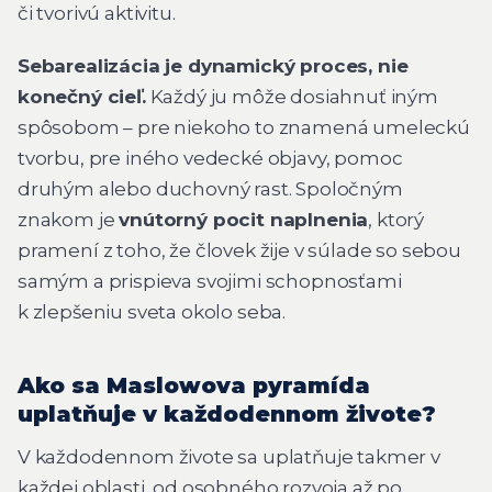
či tvorivú aktivitu.
Sebarealizácia je dynamický proces, nie
konečný cieľ.
Každý ju môže dosiahnuť iným
spôsobom – pre niekoho to znamená umeleckú
tvorbu, pre iného vedecké objavy, pomoc
druhým alebo duchovný rast. Spoločným
znakom je
vnútorný pocit naplnenia
, ktorý
pramení z toho, že človek žije v súlade so sebou
samým a prispieva svojimi schopnosťami
k zlepšeniu sveta okolo seba.
Ako sa Maslowova pyramída
uplatňuje v každodennom živote?
V každodennom živote sa uplatňuje takmer v
každej oblasti, od osobného rozvoja až po