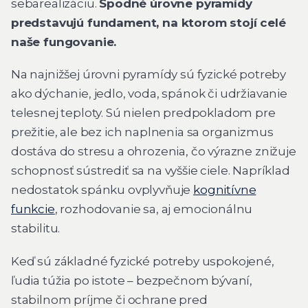
sebarealizáciu.
Spodné úrovne pyramídy
predstavujú fundament, na ktorom stojí celé
naše fungovanie.
Na najnižšej úrovni pyramídy sú fyzické potreby
ako dýchanie, jedlo, voda, spánok či udržiavanie
telesnej teploty. Sú nielen predpokladom pre
prežitie, ale bez ich naplnenia sa organizmus
dostáva do stresu a ohrozenia, čo výrazne znižuje
schopnosť sústrediť sa na vyššie ciele. Napríklad
nedostatok spánku ovplyvňuje
kognitívne
funkcie
, rozhodovanie sa, aj emocionálnu
stabilitu.
Keď sú základné fyzické potreby uspokojené,
ľudia túžia po istote – bezpečnom bývaní,
stabilnom príjme či ochrane pred