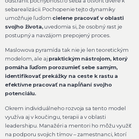
odstrániť pochybnosti o seba a otvoriť dvere k
sebarealizácii. Pochopenie tejto dynamiky
umožňuje ľuďom
cielene pracovať v oblasti
svojho života,
uvedomia si, že osobný rast je
postupný a navzájom prepojený proces.
Maslowova pyramída tak nie je len teoretickým
modelom, ale aj
praktickým nástrojom, ktorý
pomáha ľuďom porozumieť sebe samým,
identifikovať prekážky na ceste k rastu a
efektívne pracovať na napĺňaní svojho
potenciálu.
Okrem individuálneho rozvoja sa tento model
využíva aj v koučingu, terapii a v oblasti
leadershipu. Manažéri a mentori ho môžu využiť
na podporu svojich tímov – zamestnanci, ktorí