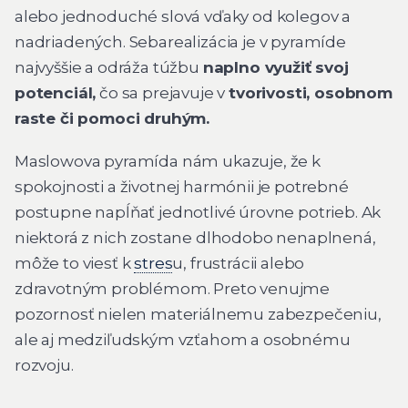
alebo jednoduché slová vďaky od kolegov a
nadriadených. Sebarealizácia je v pyramíde
najvyššie a odráža túžbu
naplno využiť svoj
potenciál,
čo sa prejavuje v
tvorivosti, osobnom
raste či pomoci druhým.
Maslowova pyramída nám ukazuje, že k
spokojnosti a životnej harmónii je potrebné
postupne napĺňať jednotlivé úrovne potrieb. Ak
niektorá z nich zostane dlhodobo nenaplnená,
môže to viesť k
stres
u, frustrácii alebo
zdravotným problémom. Preto venujme
pozornosť nielen materiálnemu zabezpečeniu,
ale aj medziľudským vzťahom a osobnému
rozvoju.