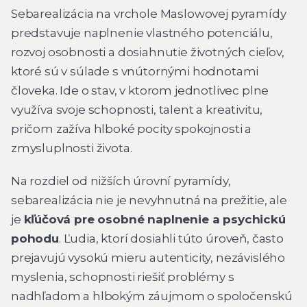
Sebarealizácia na vrchole Maslowovej pyramídy
predstavuje naplnenie vlastného potenciálu,
rozvoj osobnosti a dosiahnutie životných cieľov,
ktoré sú v súlade s vnútornými hodnotami
človeka. Ide o stav, v ktorom jednotlivec plne
využíva svoje schopnosti, talent a kreativitu,
pričom zažíva hlboké pocity spokojnosti a
zmysluplnosti života.
Na rozdiel od nižších úrovní pyramídy,
sebarealizácia nie je nevyhnutná na prežitie, ale
je
kľúčová pre osobné naplnenie a psychickú
pohodu
. Ľudia, ktorí dosiahli túto úroveň, často
prejavujú vysokú mieru autenticity, nezávislého
myslenia, schopnosti riešiť problémy s
nadhľadom a hlbokým záujmom o spoločenskú