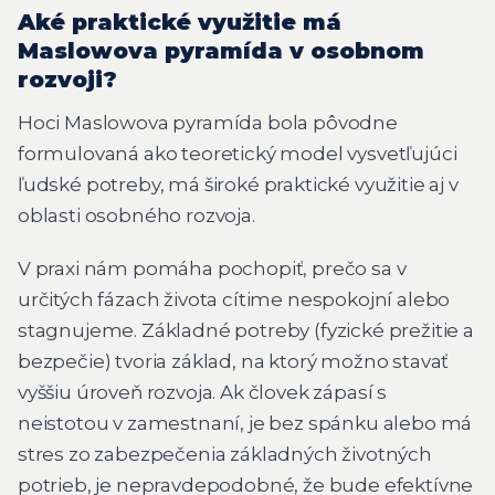
Aké praktické využitie má
Maslowova pyramída v osobnom
rozvoji?
Hoci Maslowova pyramída bola pôvodne
formulovaná ako teoretický model vysvetľujúci
ľudské potreby, má široké praktické využitie aj v
oblasti osobného rozvoja.
V praxi nám pomáha pochopiť, prečo sa v
určitých fázach života cítime nespokojní alebo
stagnujeme. Základné potreby (fyzické prežitie a
bezpečie) tvoria základ, na ktorý možno stavať
vyššiu úroveň rozvoja. Ak človek zápasí s
neistotou v zamestnaní, je bez spánku alebo má
stres zo zabezpečenia základných životných
potrieb, je nepravdepodobné, že bude efektívne