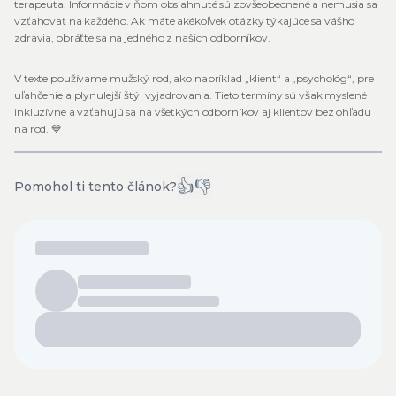
terapeuta. Informácie v ňom obsiahnuté sú zovšeobecnené a nemusia sa
vzťahovať na každého. Ak máte akékoľvek otázky týkajúce sa vášho
zdravia, obráťte sa na jedného z našich odborníkov.
V texte používame mužský rod, ako napríklad „klient“ a „psychológ“, pre
uľahčenie a plynulejší štýl vyjadrovania. Tieto termíny sú však myslené
inkluzívne a vzťahujú sa na všetkých odborníkov aj klientov bez ohľadu
na rod. 💙
👍
👎
Pomohol ti tento článok?