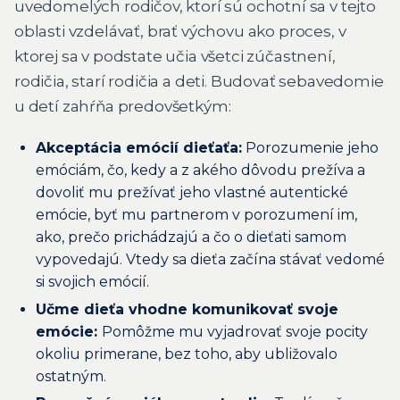
uvedomelých rodičov, ktorí sú ochotní sa v tejto
oblasti vzdelávať, brať výchovu ako proces, v
ktorej sa v podstate učia všetci zúčastnení,
rodičia, starí rodičia a deti. Budovať sebavedomie
u detí zahŕňa predovšetkým:
Akceptácia emócií dieťaťa:
Porozumenie jeho
emóciám, čo, kedy a z akého dôvodu prežíva a
dovoliť mu prežívať jeho vlastné autentické
emócie, byť mu partnerom v porozumení im,
ako, prečo prichádzajú a čo o dieťati samom
vypovedajú. Vtedy sa dieťa začína stávať vedomé
si svojich emócií.
Učme dieťa vhodne komunikovať svoje
emócie:
Pomôžme mu vyjadrovať svoje pocity
okoliu primerane, bez toho, aby ubližovalo
ostatným.