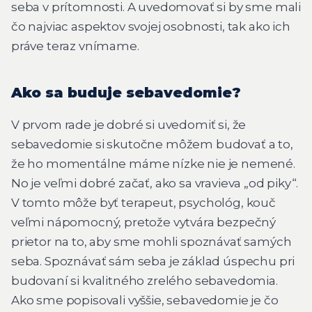
seba v prítomnosti. A uvedomovať si by sme mali
čo najviac aspektov svojej osobnosti, tak ako ich
práve teraz vnímame.
Ako sa buduje sebavedomie?
V prvom rade je dobré si uvedomiť si, že
sebavedomie si skutočne môžem budovať a to,
že ho momentálne máme nízke nie je nemené.
No je veľmi dobré začať, ako sa vravieva „od piky“.
V tomto môže byť terapeut, psychológ, kouč
veľmi nápomocný, pretože vytvára bezpečný
prietor na to, aby sme mohli spoznávať samých
seba. Spoznávať sám seba je základ úspechu pri
budovaní si kvalitného zrelého sebavedomia.
Ako sme popisovali vyššie, sebavedomie je čo