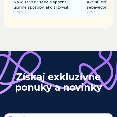
Nauč sa veriť sebe a spoznaj
Aké sú príčiny 
účinné spôsoby, ako si zvýšiť
sebavedomia a 
8
min
7
min
sebavedomie
zvýšiť?
Získaj exkluzívne
ponuky a novinky