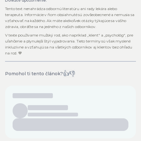
Dôležité upozornenie:
Tento text nenahrádza odbornú literatúru ani rady lekára alebo
terapeuta. Informácie v ňom obsiahnuté sú zovšeobecnené a nemusia sa
vzťahovať na každého. Ak máte akékoľvek otázky týkajúce sa vášho
zdravia, obráťte sa na jedného z našich odborníkov.
V texte používame mužský rod, ako napríklad „klient“ a „psychológ“, pre
uľahčenie a plynulejší štýl vyjadrovania. Tieto termíny sú však myslené
inkluzívne a vzťahujú sa na všetkých odborníkov aj klientov bez ohľadu
na rod. 💙
👍
👎
Pomohol ti tento článok?