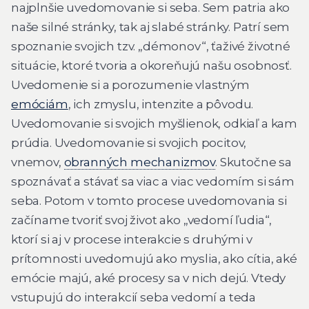
najplnšie uvedomovanie si seba. Sem patria ako
naše silné stránky, tak aj slabé stránky. Patrí sem
spoznanie svojich tzv. „démonov“, ťaživé životné
situácie, ktoré tvoria a okoreňujú našu osobnosť.
Uvedomenie si a porozumenie vlastným
emóciám
, ich zmyslu, intenzite a pôvodu.
Uvedomovanie si svojich myšlienok, odkiaľ a kam
prúdia. Uvedomovanie si svojich pocitov,
vnemov,
obranných mechanizmov
. Skutočne sa
spoznávať a stávať sa viac a viac vedomím si sám
seba. Potom v tomto procese uvedomovania si
začíname tvoriť svoj život ako „vedomí ľudia“,
ktorí si aj v procese interakcie s druhými v
prítomnosti uvedomujú ako myslia, ako cítia, aké
emócie majú, aké procesy sa v nich dejú. Vtedy
vstupujú do interakcií seba vedomí a teda