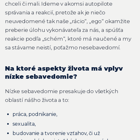
chceli či mali. Ideme v akomsi autopilote
správania a reakcií, pretože ak je niečo
neuvedomené tak naše „rácio“, „ego“ okamžite
preberie úlohu vykonávateľa za nás, a spúšťa
reakcie podľa „schém“, ktoré má naučené a my
sa stávame neistí, poťažmo nesebavedomí.
Na ktoré aspekty života má vplyv
nízke sebavedomie?
Nízke sebavedomie presakuje do všetkých
oblastí nášho života a to:
práca, podnikanie,
sexualita,
budovanie a tvorenie vzťahov, či už