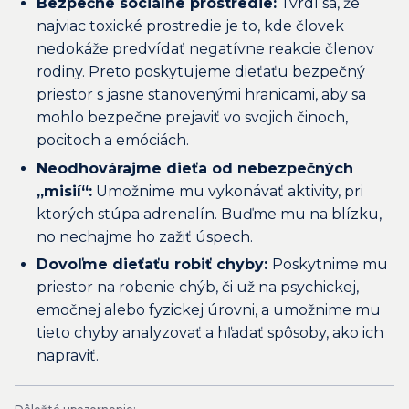
Bezpečné sociálne prostredie:
Tvrdí sa, že
najviac toxické prostredie je to, kde človek
nedokáže predvídať negatívne reakcie členov
rodiny. Preto poskytujeme dieťaťu bezpečný
priestor s jasne stanovenými hranicami, aby sa
mohlo bezpečne prejaviť vo svojich činoch,
pocitoch a emóciách.
Neodhovárajme dieťa od nebezpečných
„misií“:
Umožnime mu vykonávať aktivity, pri
ktorých stúpa adrenalín. Buďme mu na blízku,
no nechajme ho zažiť úspech.
Dovoľme dieťaťu robiť chyby:
Poskytnime mu
priestor na robenie chýb, či už na psychickej,
emočnej alebo fyzickej úrovni, a umožnime mu
tieto chyby analyzovať a hľadať spôsoby, ako ich
napraviť.