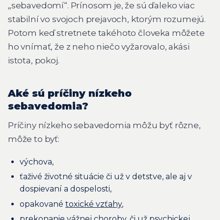
„sebavedomí“. Prínosom je, že sú ďaleko viac
stabilní vo svojoch prejavoch, ktorým rozumejú.
Potom keď stretnete takéhoto človeka môžete
ho vnímať, že z neho niečo vyžarovalo, akási
istota, pokoj.
Aké sú príčiny nízkeho
sebavedomia?
Príčiny nízkeho sebavedomia môžu byť rôzne,
môže to byť:
výchova,
ťaživé životné situácie či už v detstve, ale aj v
dospievaní a dospelosti,
opakované
toxické vzťahy
,
prekonanie vážnej choroby, či už psychickej