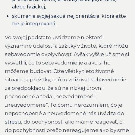
alebo fyzickej,
skúmanie svojej sexuálnej orientácie, ktorá ešte
nie je integrovaná.
Vo svojej podstate uvádzame niektoré
významné udalosti a zážitky v živote, ktoré môžu
sebavedomie ovplyvňovať. Avšak vyššie už sme si
vysvetlili, čo to sebavedomie je a ako si ho
môžeme budovať. Čiže všetky tieto životné
situácie a prežitky, môžu znižovať sebavedomie
za predpokladu, že sú na nízkej úrovni
pochopené a teda „nezvedomené“,
„neuvedomené“. To čomu nerozumiem, čo je
nepochopené a neuvedomené nás uvádza do
stresu
, do pochybností ako máme reagovať, či
do pochybností prečo nereagujeme ako by sme