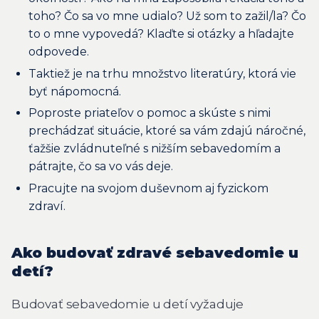
toho? Čo sa vo mne udialo? Už som to zažil/la? Čo
to o mne vypovedá? Klaďte si otázky a hľadajte
odpovede.
Taktiež je na trhu množstvo literatúry, ktorá vie
byť nápomocná.
Poproste priateľov o pomoc a skúste s nimi
prechádzať situácie, ktoré sa vám zdajú náročné,
ťažšie zvládnuteľné s nižším sebavedomím a
pátrajte, čo sa vo vás deje.
Pracujte na svojom duševnom aj fyzickom
zdraví.
Ako budovať zdravé sebavedomie u
detí?
Budovať sebavedomie u detí vyžaduje