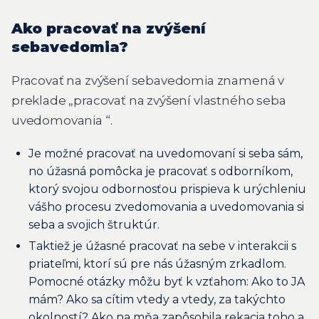
Ako pracovať na zvýšení
sebavedomia?
Pracovať na zvýšení sebavedomia znamená v
preklade „pracovať na zvýšení vlastného seba
uvedomovania “.
Je možné pracovať na uvedomovaní si seba sám,
no úžasná pomôcka je pracovať s odborníkom,
ktorý svojou odbornosťou prispieva k urýchleniu
vášho procesu zvedomovania a uvedomovania si
seba a svojich štruktúr.
Taktiež je úžasné pracovať na sebe v interakcii s
priateľmi, ktorí sú pre nás úžasným zrkadlom.
Pomocné otázky môžu byť k vzťahom: Ako to JA
mám? Ako sa cítim vtedy a vtedy, za takýchto
okolností? Ako na mňa zapôsobila rekacia toho a