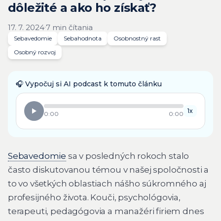
dôležité a ako ho získať?
·
17. 7. 2024
7 min čítania
Sebavedomie
Sebahodnota
Osobnostný rast
Osobný rozvoj
🎧
Vypočuj si AI podcast k tomuto článku
1
x
0:00
0:00
Sebavedomie
sa v posledných rokoch stalo
často diskutovanou témou v našej spoločnosti a
to vo všetkých oblastiach nášho súkromného aj
profesijného života. Kouči, psychológovia,
terapeuti, pedagógovia a manažéri firiem dnes