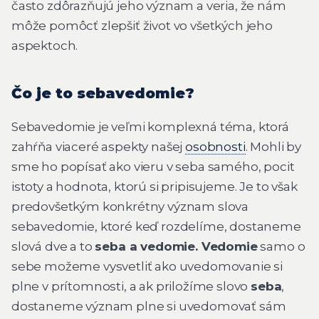
často zdôrazňujú jeho význam a veria, že nám
môže pomôcť zlepšiť život vo všetkých jeho
aspektoch.
Čo je to sebavedomie?
Sebavedomie je veľmi komplexná téma, ktorá
zahŕňa viaceré aspekty našej
osobnosti
. Mohli by
sme ho popísať ako vieru v seba samého, pocit
istoty a hodnota, ktorú si pripisujeme. Je to však
predovšetkým konkrétny význam slova
sebavedomie, ktoré keď rozdelíme, dostaneme
slová dve a to
seba a vedomie. Vedomie
samo o
sebe možeme vysvetliť ako uvedomovanie si
plne v prítomnosti, a ak priložíme slovo
seba
,
dostaneme význam plne si uvedomovať sám