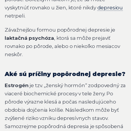
vyskytnúť rovnako u žien, ktoré nikdy
depresiou
netrpeli.
Závažnejšou formou popôrodnej depresie je
laktačná psychóza
, ktorá sa môže prejaviť
rovnako po pôrode, alebo o niekoľko mesiacov
neskôr.
Aké sú príčiny popôrodnej depresie?
Estrogén
je tzv. „ženský hormón“ zodpovedný za
viaceré biochemické procesy v tele ženy. Po
pôrode výrazne klesá a počas nasledujúceho
obdobia dojčenia kolíše. Následkom môže byť
zvýšené riziko vzniku depresívnych stavov.
Samozrejme popôrodná depresia je spôsobená