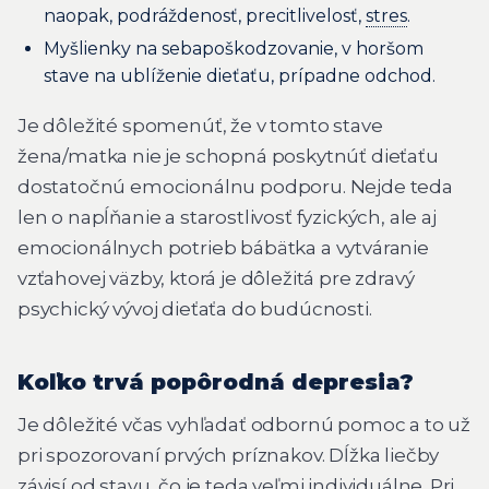
naopak, podráždenosť, precitlivelosť,
stres
.
Myšlienky na sebapoškodzovanie, v horšom
stave na ublíženie dieťaťu, prípadne odchod.
Je dôležité spomenúť, že v tomto stave
žena/matka nie je schopná poskytnúť dieťaťu
dostatočnú emocionálnu podporu. Nejde teda
len o napĺňanie a starostlivosť fyzických, ale aj
emocionálnych potrieb bábätka a vytváranie
vzťahovej väzby, ktorá je dôležitá pre zdravý
psychický vývoj dieťaťa do budúcnosti.
Koľko trvá popôrodná depresia?
Je dôležité včas vyhľadať odbornú pomoc a to už
pri spozorovaní prvých príznakov. Dĺžka liečby
závisí od stavu, čo je teda veľmi individuálne. Pri