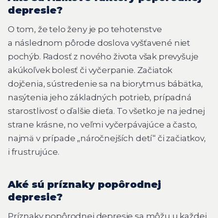
depresie?
O tom, že telo ženy je po tehotenstve
a následnom pôrode doslova vyšťavené niet
pochýb. Radosť z nového života však prevyšuje
akúkoľvek bolesť či vyčerpanie. Začiatok
dojčenia, sústredenie sa na biorytmus bábätka,
nasýtenia jeho základných potrieb, prípadná
starostlivosť o ďalšie dieťa. To všetko je na jednej
strane krásne, no veľmi vyčerpávajúce a často,
najmä v prípade „náročnejších detí“ či začiatkov,
i frustrujúce.
Aké sú príznaky popôrodnej
depresie?
Príznaky popôrodnej depresie sa môžu u každej