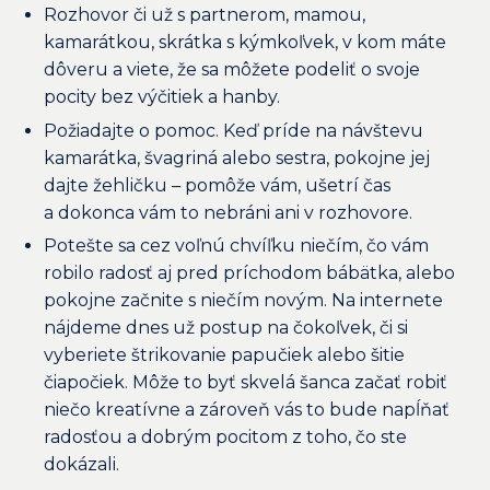
Rozhovor či už s partnerom, mamou,
kamarátkou, skrátka s kýmkoľvek, v kom máte
dôveru a viete, že sa môžete podeliť o svoje
pocity bez výčitiek a hanby.
Požiadajte o pomoc. Keď príde na návštevu
kamarátka, švagriná alebo sestra, pokojne jej
dajte žehličku – pomôže vám, ušetrí čas
a dokonca vám to nebráni ani v rozhovore.
Potešte sa cez voľnú chvíľku niečím, čo vám
robilo radosť aj pred príchodom bábätka, alebo
pokojne začnite s niečím novým. Na internete
nájdeme dnes už postup na čokoľvek, či si
vyberiete štrikovanie papučiek alebo šitie
čiapočiek. Môže to byť skvelá šanca začať robiť
niečo kreatívne a zároveň vás to bude napĺňať
radosťou a dobrým pocitom z toho, čo ste
dokázali.