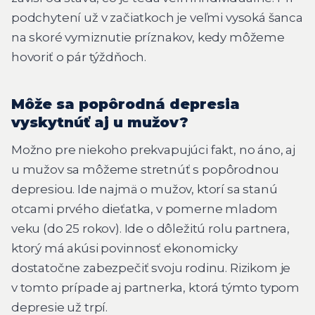
podchytení už v začiatkoch je veľmi vysoká šanca
na skoré vymiznutie príznakov, kedy môžeme
hovoriť o pár týždňoch.
Môže sa popôrodná depresia
vyskytnúť aj u mužov?
Možno pre niekoho prekvapujúci fakt, no áno, aj
u mužov sa môžeme stretnúť s popôrodnou
depresiou. Ide najmä o mužov, ktorí sa stanú
otcami prvého dieťatka, v pomerne mladom
veku (do 25 rokov). Ide o dôležitú rolu partnera,
ktorý má akúsi povinnosť ekonomicky
dostatočne zabezpečiť svoju rodinu. Rizikom je
v tomto prípade aj partnerka, ktorá týmto typom
depresie už trpí.