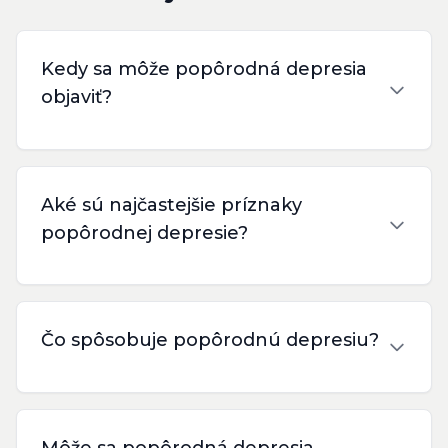
Kedy sa môže popôrodná depresia
objaviť?
Aké sú najčastejšie príznaky
popôrodnej depresie?
Čo spôsobuje popôrodnú depresiu?
Môže sa popôrodná depresia