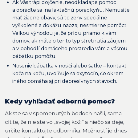
Ak Vás trápi dojčenie, neodkladajte pomoc
a obráďte sa na laktačnú poradkyňu. Nemusíte
mať žiadne obavy, sú to ženy špeciálne
vyškolené a dokážu naozaj nesmierne pomôcť.
Veľkou výhodou je, že prídu priamo k vám
domov, ak máte o tento typ stretnutia záujem
a v pohodlí domáceho prostredia vám a vášmu
bábätku pomôžu.
Nosenie bábätka v nosiči alebo šatke – kontakt
koža na kožu, uvoľňuje sa oxytocín, čo okrem
iného pomáha aj pri depresívnych stavoch.
Kedy vyhľadať odbornú pomoc?
Ak ste sa v spomenutých bodoch našli, sama
cítite, že nie ste vo „svojej koži“ a niečo sa deje,
určite kontaktujte odborníka. Možností je dnes