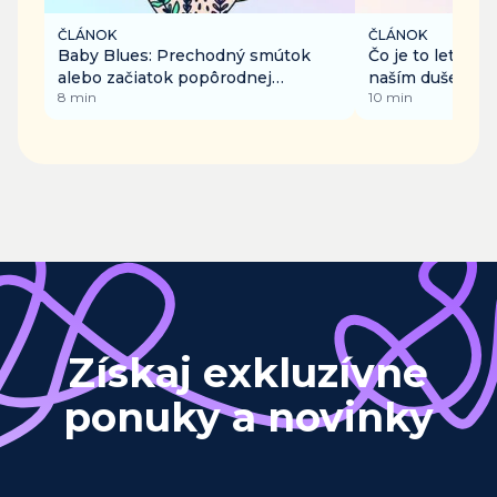
ČLÁNOK
ČLÁNOK
Baby Blues: Prechodný smútok
Čo je to letargia
alebo začiatok popôrodnej
naším duševným
8
min
10
min
depresie?
Získaj exkluzívne
ponuky a novinky