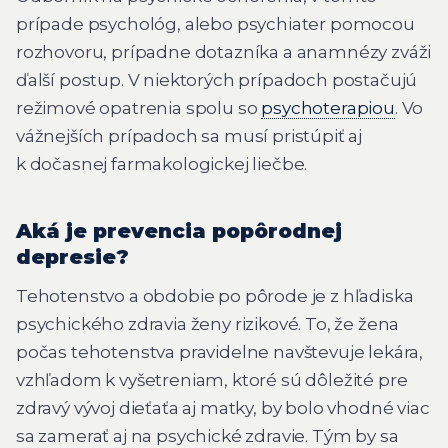
prípade psychológ, alebo psychiater pomocou
rozhovoru, prípadne dotazníka a anamnézy zváži
ďalší postup. V niektorých prípadoch postačujú
režimové opatrenia spolu so
psychoterapiou
. Vo
vážnejších prípadoch sa musí pristúpiť aj
k dočasnej farmakologickej liečbe.
Aká je prevencia popôrodnej
depresie?
Tehotenstvo a obdobie po pôrode je z hľadiska
psychického zdravia ženy rizikové. To, že žena
počas tehotenstva pravidelne navštevuje lekára,
vzhľadom k vyšetreniam, ktoré sú dôležité pre
zdravý vývoj dieťaťa aj matky, by bolo vhodné viac
sa zamerať aj na psychické zdravie. Tým by sa