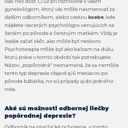
viac než dosť. Či už pri rozhovore s vašim
gynekológom, ktorý vás môže nasmerovať za
ďalším odborníkom, alebo cestou
ksebe
, kde
nájdete viacerých psychológov venujúcich sa
ženám po pôrode a čerstvým matkám. Vždy je
lepšie začať skôr, ako môže byť neskoro.
Psychoterapia môže byť ako balzam na dušu,
ktorú práve v tomto období tak potrebujete.
Názov ,,popôrodná" neznamená, že sa nemôže
tento typ depresie objaviť aj 6 mesiacov po
pôrode bábätka, no sú prípady aj do jedného
roka.
Aké sú možnosti odbornej liečby
popôrodnej depresie?
Odborník na psychické ochorenia, v tomto