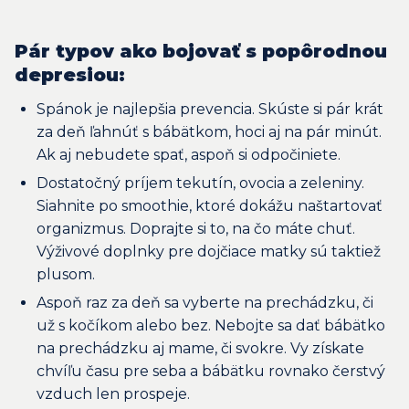
Pár typov ako bojovať s popôrodnou
depresiou:
Spánok je najlepšia prevencia. Skúste si pár krát
za deň ľahnúť s bábätkom, hoci aj na pár minút.
Ak aj nebudete spať, aspoň si odpočiniete.
Dostatočný príjem tekutín, ovocia a zeleniny.
Siahnite po smoothie, ktoré dokážu naštartovať
organizmus. Doprajte si to, na čo máte chuť.
Výživové doplnky pre dojčiace matky sú taktiež
plusom.
Aspoň raz za deň sa vyberte na prechádzku, či
už s kočíkom alebo bez. Nebojte sa dať bábätko
na prechádzku aj mame, či svokre. Vy získate
chvíľu času pre seba a bábätku rovnako čerstvý
vzduch len prospeje.