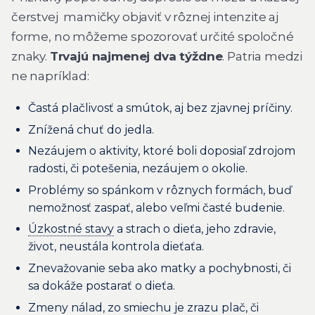
čerstvej mamičky objaviť v rôznej intenzite aj
forme, no môžeme spozorovať určité spoločné
znaky.
Trvajú najmenej dva týždne
. Patria medzi
ne napríklad:
Častá plačlivosť a smútok, aj bez zjavnej príčiny.
Znížená chuť do jedla.
Nezáujem o aktivity, ktoré boli doposiaľ zdrojom
radosti, či potešenia, nezáujem o okolie.
Problémy so spánkom v rôznych formách, buď
nemožnosť zaspať, alebo veľmi časté budenie.
Úzkostné stavy
a strach o dieťa, jeho zdravie,
život, neustála kontrola dieťaťa.
Znevažovanie seba ako matky a pochybnosti, či
sa dokáže postarať o dieťa.
Zmeny nálad, zo smiechu je zrazu plač, či