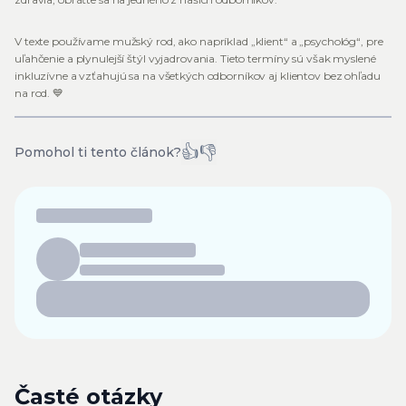
V texte používame mužský rod, ako napríklad „klient“ a „psychológ“, pre
uľahčenie a plynulejší štýl vyjadrovania. Tieto termíny sú však myslené
inkluzívne a vzťahujú sa na všetkých odborníkov aj klientov bez ohľadu
na rod. 💙
👍
👎
Pomohol ti tento článok?
Časté otázky