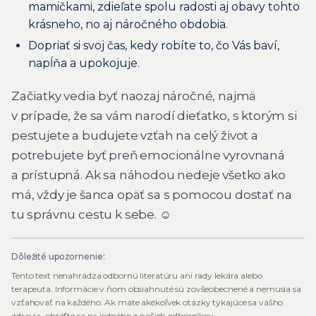
mamičkami, zdieľate spolu radosti aj obavy tohto
krásneho, no aj náročného obdobia.
Dopriať si svoj čas, kedy robíte to, čo Vás baví,
napĺňa a upokojuje.
Začiatky vedia byť naozaj náročné, najmä
v prípade, že sa vám narodí dieťatko, s ktorým si
pestujete a budujete vzťah na celý život a
potrebujete byť preň emocionálne vyrovnaná
a prístupná. Ak sa náhodou nedeje všetko ako
má, vždy je šanca opäť sa s pomocou dostať na
tu správnu cestu k sebe. ☺
Dôležité upozornenie:
Tento text nenahrádza odbornú literatúru ani rady lekára alebo
terapeuta. Informácie v ňom obsiahnuté sú zovšeobecnené a nemusia sa
vzťahovať na každého. Ak máte akékoľvek otázky týkajúce sa vášho
zdravia, obráťte sa na jedného z našich odborníkov.