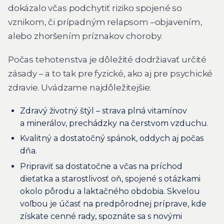
dokázalo včas podchytiť riziko spojené so
vznikom, či prípadným relapsom –objavením,
alebo zhoršením príznakov choroby.
Počas tehotenstva je dôležité dodržiavať určité
zásady – a to tak pre fyzické, ako aj pre psychické
zdravie. Uvádzame najdôležitejšie:
Zdravý životný štýl – strava plná vitamínov
a minerálov, prechádzky na čerstvom vzduchu.
Kvalitný a dostatočný spánok, oddych aj počas
dňa.
Pripraviť sa dostatočne a včas na príchod
dieťatka a starostlivosť oň, spojené s otázkami
okolo pôrodu a laktačného obdobia. Skvelou
voľbou je účasť na predpôrodnej príprave, kde
získate cenné rady, spoznáte sa s novými