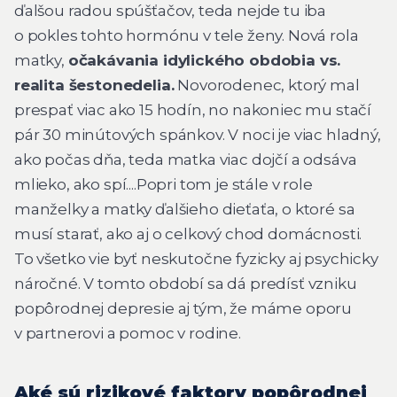
ďalšou radou spúšťačov, teda nejde tu iba
o pokles tohto hormónu v tele ženy. Nová rola
matky,
očakávania idylického obdobia vs.
realita šestonedelia.
Novorodenec, ktorý mal
prespať viac ako 15 hodín, no nakoniec mu stačí
pár 30 minútových spánkov. V noci je viac hladný,
ako počas dňa, teda matka viac dojčí a odsáva
mlieko, ako spí....Popri tom je stále v role
manželky a matky ďalšieho dieťaťa, o ktoré sa
musí starať, ako aj o celkový chod domácnosti.
To všetko vie byť neskutočne fyzicky aj psychicky
náročné. V tomto období sa dá predísť vzniku
popôrodnej depresie aj tým, že máme oporu
v partnerovi a pomoc v rodine.
Aké sú rizikové faktory popôrodnej