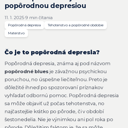
popôrodnou depresiou
11. 1. 2025
·
9 min čítania
Popôrodná depresia
Tehotenstvo a popôrodné obdobie
Materstvo
Čo je to popôrodná depresia?
Popôrodná depresia, známa aj pod názvom
popôrodné blues
je závažnou psychickou
poruchou, no úspešne liečiteľnou. Preto je
dôležité ihneď po spozorovaní príznakov
vyhľadať odbornú pomoc. Popôrodná depresia
sa môže objaviť už počas tehotenstva, no
najčastejšie krátko po pôrode, či v období
šestonedelia. Nie je výnimkou ani pol roka po
pôrode. Dôležitým faktom je, že sa môže