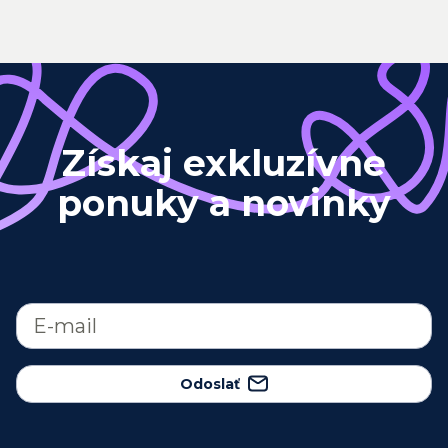
Získaj exkluzívne
ponuky a novinky
Odoslať