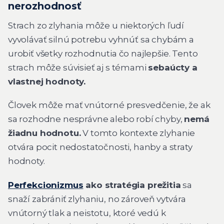
nerozhodnosť
Strach zo zlyhania môže u niektorých ľudí
vyvolávať silnú potrebu vyhnúť sa chybám a
urobiť všetky rozhodnutia čo najlepšie. Tento
strach môže súvisieť aj s témami
sebaúcty a
vlastnej hodnoty.
Človek môže mať vnútorné presvedčenie, že ak
sa rozhodne nesprávne alebo robí chyby,
nemá
žiadnu hodnotu.
V tomto kontexte zlyhanie
otvára pocit nedostatočnosti, hanby a straty
hodnoty.
Perfekcionizmus
ako stratégia prežitia
sa
snaží zabrániť zlyhaniu, no zároveň vytvára
vnútorný tlak a neistotu, ktoré vedú k