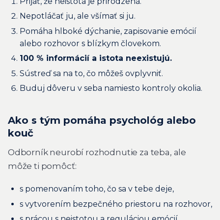
Prijať, že neistota je prirodzená.
Nepotláčať ju, ale všímať si ju.
Pomáha hlboké dýchanie, zapisovanie emócií
alebo rozhovor s blízkym človekom.
100 % informácií a istota neexistujú.
Sústreď sa na to, čo môžeš ovplyvniť.
Buduj dôveru v seba namiesto kontroly okolia.
Ako s tým pomáha psychológ alebo
kouč
Odborník neurobí rozhodnutie za teba, ale
môže ti pomôcť:
s pomenovaním toho, čo sa v tebe deje,
s vytvorením bezpečného priestoru na rozhovor,
s prácou s neistotou a reguláciou emócií,