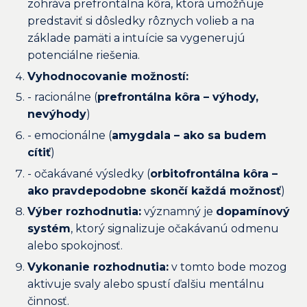
zohráva prefrontálna kôra, ktorá umožňuje
predstaviť si dôsledky rôznych volieb a na
základe pamäti a intuície sa vygenerujú
potenciálne riešenia.
Vyhodnocovanie možností:
- racionálne (
prefrontálna kôra – výhody,
nevýhody
)
- emocionálne (
amygdala – ako sa budem
cítiť
)
- očakávané výsledky (
orbitofrontálna kôra –
ako pravdepodobne skončí každá možnosť
)
Výber rozhodnutia:
významný je
dopamínový
systém
, ktorý signalizuje očakávanú odmenu
alebo spokojnosť.
Vykonanie rozhodnutia:
v tomto bode mozog
aktivuje svaly alebo spustí ďalšiu mentálnu
činnosť.