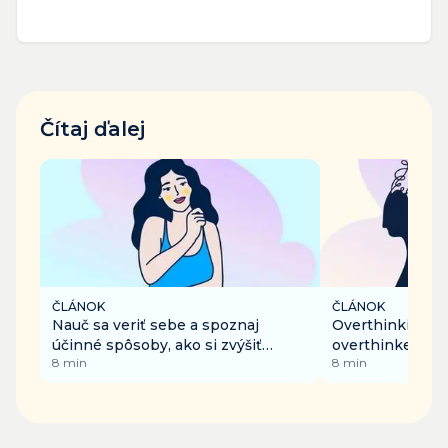
Čítaj ďalej
ČLÁNOK
ČLÁNOK
Nauč sa veriť sebe a spoznaj
Overthinking – ak
účinné spôsoby, ako si zvýšiť
overthinker, a 
8
min
8
min
sebavedomie