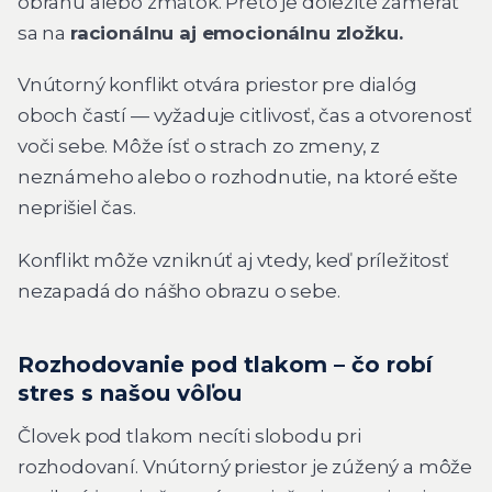
obranu alebo zmätok. Preto je dôležité zamerať
sa na
racionálnu aj emocionálnu zložku.
Vnútorný konflikt otvára priestor pre dialóg
oboch častí — vyžaduje citlivosť, čas a otvorenosť
voči sebe. Môže ísť o strach zo zmeny, z
neznámeho alebo o rozhodnutie, na ktoré ešte
neprišiel čas.
Konflikt môže vzniknúť aj vtedy, keď príležitosť
nezapadá do nášho obrazu o sebe.
Rozhodovanie pod tlakom – čo robí
stres s našou vôľou
Človek pod tlakom necíti slobodu pri
rozhodovaní. Vnútorný priestor je zúžený a môže