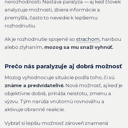
nerozhodnosti. Nastáva paralýza — aj keď človek
analyzuje možnosti, zbiera informácie a
premýšľa, často to nevedie k lepšiemu
rozhodnutiu.
Ak je rozhodnutie spojené so
strachom
, hanbou
alebo zlyhaním,
mozog sa mu snaží vyhnúť.
Prečo nás paralyzuje aj dobrá možnosť
Mozog vyhodnocuje situácie podľa toho, či sú
známe a predvídateľné.
Nová možnosť, aj keď je
objektívne dobrá, prináša neistotu, zmenu a
výzvu. Tým narúša vnútornú rovnováhu a
aktivuje obranné reakcie.
Vybrať si lepšiu možnosť zároveň znamená