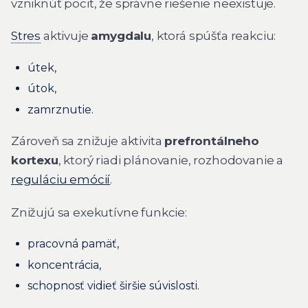
vzniknúť pocit, že správne riešenie neexistuje.
Stres
aktivuje
amygdalu
, ktorá spúšťa reakciu:
útek,
útok,
zamrznutie.
Zároveň sa znižuje aktivita
prefrontálneho
kortexu
, ktorý riadi plánovanie, rozhodovanie a
reguláciu emócií
.
Znižujú sa exekutívne funkcie:
pracovná pamäť,
koncentrácia,
schopnosť vidieť širšie súvislosti.