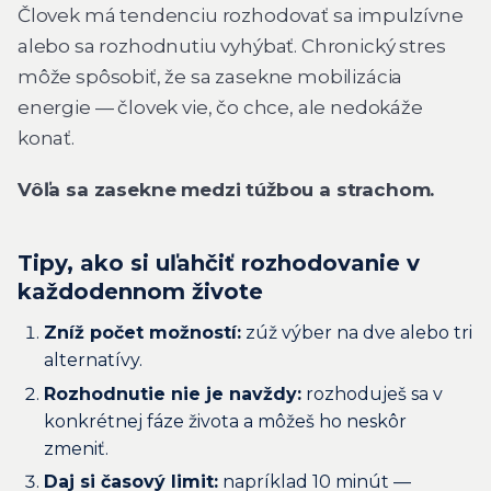
Človek má tendenciu rozhodovať sa impulzívne
alebo sa rozhodnutiu vyhýbať. Chronický stres
môže spôsobiť, že sa zasekne mobilizácia
energie — človek vie, čo chce, ale nedokáže
konať.
Vôľa sa zasekne medzi túžbou a strachom.
Tipy, ako si uľahčiť rozhodovanie v
každodennom živote
Zníž počet možností:
zúž výber na dve alebo tri
alternatívy.
Rozhodnutie nie je navždy:
rozhoduješ sa v
konkrétnej fáze života a môžeš ho neskôr
zmeniť.
Daj si časový limit:
napríklad 10 minút —