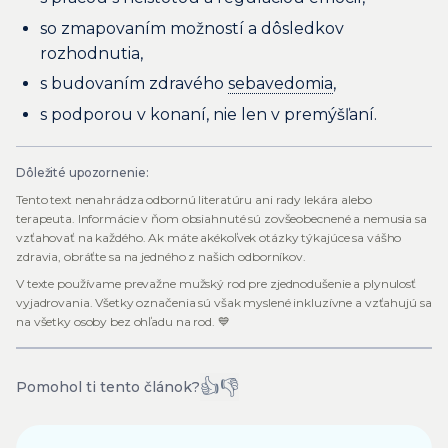
so zmapovaním možností a dôsledkov
rozhodnutia,
s budovaním zdravého
sebavedomia
,
s podporou v konaní, nie len v premýšľaní.
Dôležité upozornenie:
Tento text nenahrádza odbornú literatúru ani rady lekára alebo
terapeuta. Informácie v ňom obsiahnuté sú zovšeobecnené a nemusia sa
vzťahovať na každého. Ak máte akékoľvek otázky týkajúce sa vášho
zdravia, obráťte sa na jedného z našich odborníkov.
V texte používame prevažne mužský rod pre zjednodušenie a plynulosť
vyjadrovania. Všetky označenia sú však myslené inkluzívne a vzťahujú sa
na všetky osoby bez ohľadu na rod. 💙
👍
👎
Pomohol ti tento článok?