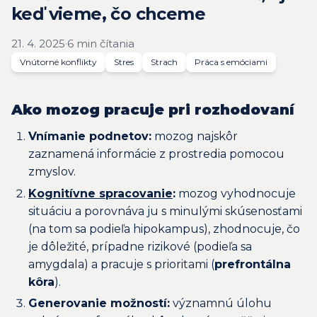
keď vieme, čo chceme
21. 4. 2025
·
6 min čítania
Vnútorné konflikty
Stres
Strach
Práca s emóciami
Ako mozog pracuje pri rozhodovaní
Vnímanie podnetov:
mozog najskôr
zaznamená informácie z prostredia pomocou
zmyslov.
Kognitívne spracovanie
:
mozog vyhodnocuje
situáciu a porovnáva ju s minulými skúsenosťami
(na tom sa podieľa hipokampus), zhodnocuje, čo
je dôležité, prípadne rizikové (podieľa sa
amygdala) a pracuje s prioritami (
prefrontálna
kôra
).
Generovanie možností:
významnú úlohu