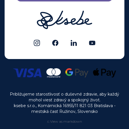
Približujeme starostlivosť o duševné zdravie, aby každý
mohol viesť zdravý a spokojný život.
ksebe s.r.o., Komárnická 16955/11 821 03 Bratislava -
mestská časť Ružinov, Slovensko
⎌ View as markdown