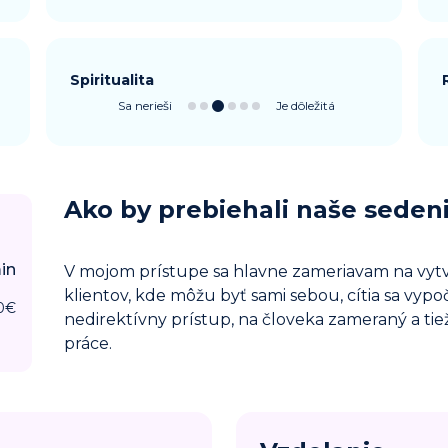
Spiritualita
Sa nerieši
Je dôležitá
Ako by prebiehali naše seden
in
V mojom prístupe sa hlavne zameriavam na vyt
klientov, kde môžu byť sami sebou, cítia sa vyp
0
€
nedirektívny prístup, na človeka zameraný a ti
práce.