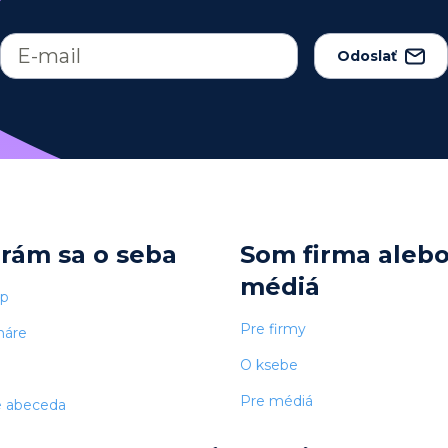
Odoslať
arám sa o seba
Som firma aleb
médiá
op
Pre firmy
náre
O ksebe
Pre médiá
e abeceda