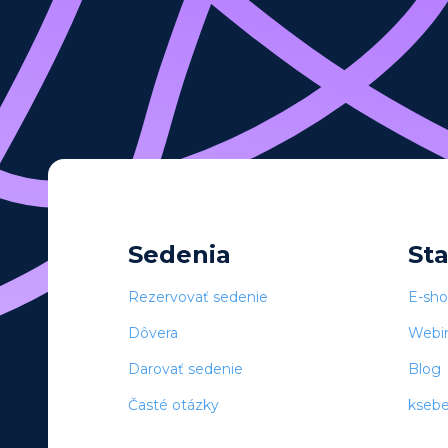
Sedenia
St
Rezervovať sedenie
E-sh
Dôvera
Webi
Darovať sedenie
Blog
Časté otázky
kseb