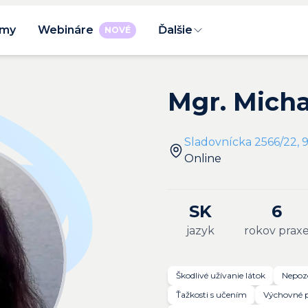
rmy
Webináre
Ďalšie
NOVÉ
Mgr. Mich
Sladovnícka 2566/22, 9
Online
SK
6
jazyk
rokov prax
Škodlivé užívanie látok
Nepozo
Ťažkosti s učením
Výchovné 