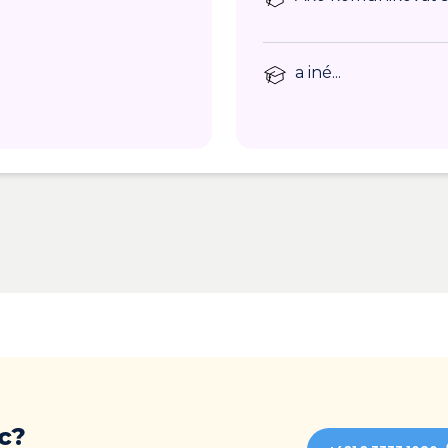
a iné...
c?