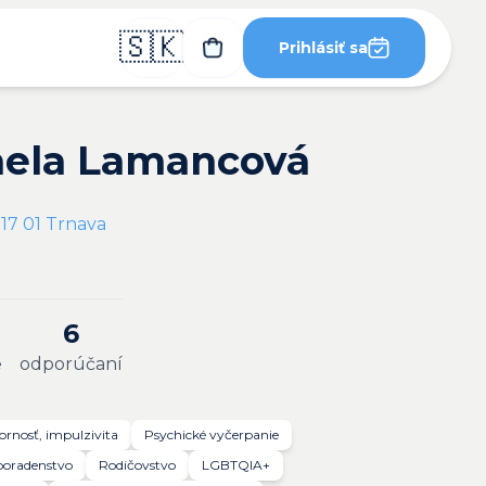
🇸🇰
Prihlásiť sa
aela Lamancová
17 01 Trnava
6
e
odporúčaní
rnosť, impulzivita
Psychické vyčerpanie
poradenstvo
Rodičovstvo
LGBTQIA+