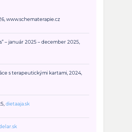
26, www.schematerapie.cz
” – január 2025 – december 2025,
áce s terapeutickými kartami, 2024,
25,
dietaaja.sk
delar.sk