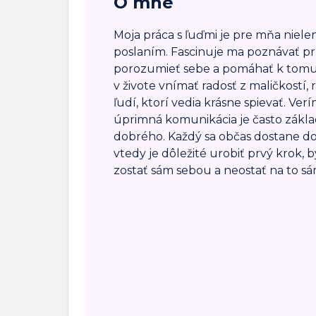
O mne
Moja práca s ľuďmi je pre mňa nielen
poslaním. Fascinuje ma poznávať príč
porozumieť sebe a pomáhať k tomu
v živote vnímať radosť z maličkostí,
ľudí, ktorí vedia krásne spievať. Ver
úprimná komunikácia je často zák
dobrého. Každý sa občas dostane do 
vtedy je dôležité urobiť prvý krok, 
zostať sám sebou a neostať na to sá