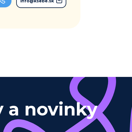
info@ksebe.sk
y a novinky