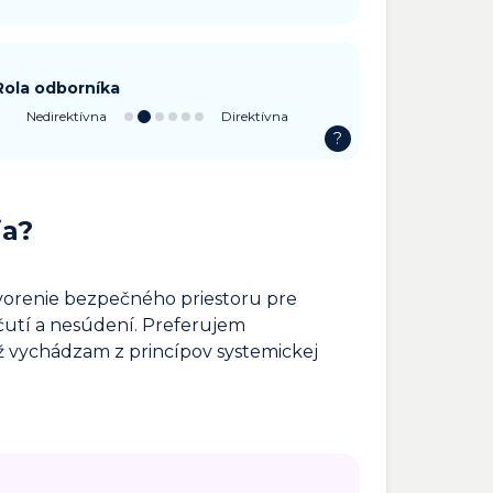
Rola odborníka
Nedirektívna
Direktívna
?
ia?
vorenie bezpečného priestoru pre
očutí a nesúdení. Preferujem
ež vychádzam z princípov systemickej