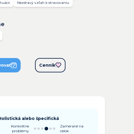
tuácii
Nezdravý vzťah k stravovaniu
ne
vovať
Cenník
Holistická alebo špecifická
Konkrétne
Zamerané na
problémy
celok