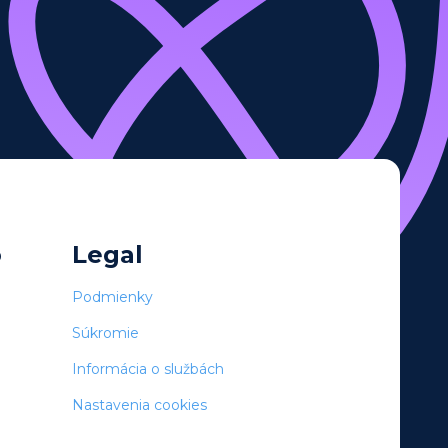
o
Legal
Podmienky
Súkromie
Informácia o službách
Nastavenia cookies