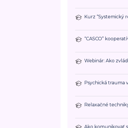
Kurz “Systemický 
“CASCO” kooperatív
Webinár: Ako zvlá
Psychická trauma vo
Relaxačné technik
Ako komunikovať s