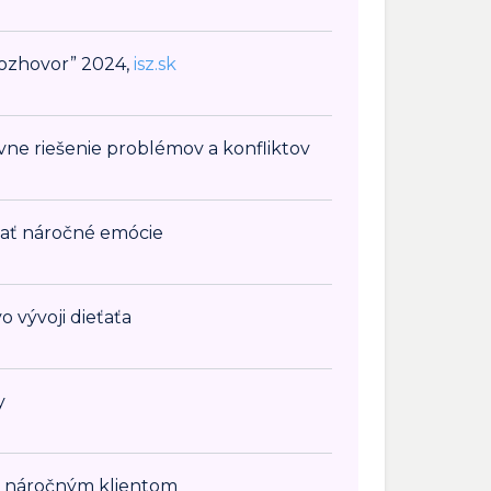
rozhovor” 2024,
isz.sk
ne riešenie problémov a konfliktov
dať náročné emócie
 vývoji dieťaťa
y
 náročným klientom