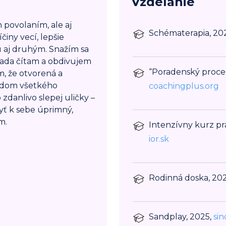
Vzdelanie
 povolaním, ale aj
Schématerapia, 20
iny vecí, lepšie
 aj druhým. Snažím sa
 rada čítam a obdivujem
“Poradenský proces
ím, že otvorená a
ladom všetkého
coachingplus.org
zdanlivo slepej uličky –
byť k sebe úprimný,
m.
Intenzívny kurz pr
ior.sk
Rodinná doska, 20
Sandplay, 2025,
sin