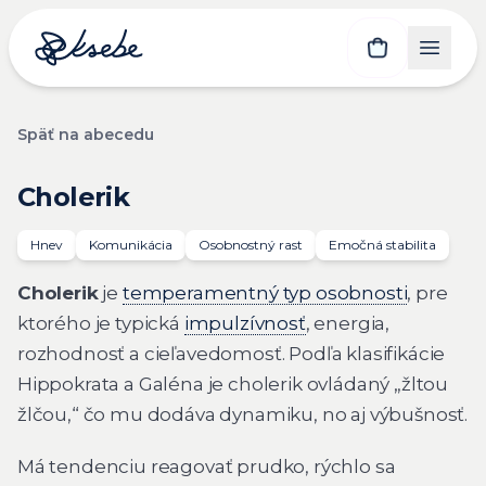
Späť na abecedu
Cholerik
Hnev
Komunikácia
Osobnostný rast
Emočná stabilita
Cholerik
je
temperamentný typ osobnosti
, pre
ktorého je typická
impulzívnosť
, energia,
rozhodnosť a cieľavedomosť. Podľa klasifikácie
Hippokrata a Galéna je cholerik ovládaný „žltou
žlčou,“ čo mu dodáva dynamiku, no aj výbušnosť.
Má tendenciu reagovať prudko, rýchlo sa