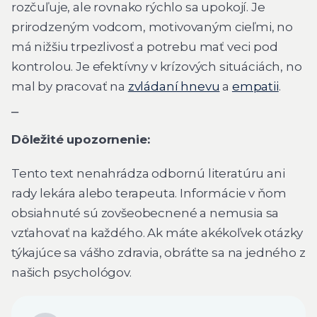
rozčuľuje, ale rovnako rýchlo sa upokojí. Je
prirodzeným vodcom, motivovaným cieľmi, no
má nižšiu trpezlivosť a potrebu mať veci pod
kontrolou. Je efektívny v krízových situáciách, no
mal by pracovať na
zvládaní hnevu
a
empatii
.
⎯
Dôležité upozornenie:
Tento text nenahrádza odbornú literatúru ani
rady lekára alebo terapeuta. Informácie v ňom
obsiahnuté sú zovšeobecnené a nemusia sa
vzťahovať na každého. Ak máte akékoľvek otázky
týkajúce sa vášho zdravia, obráťte sa na jedného z
našich psychológov.