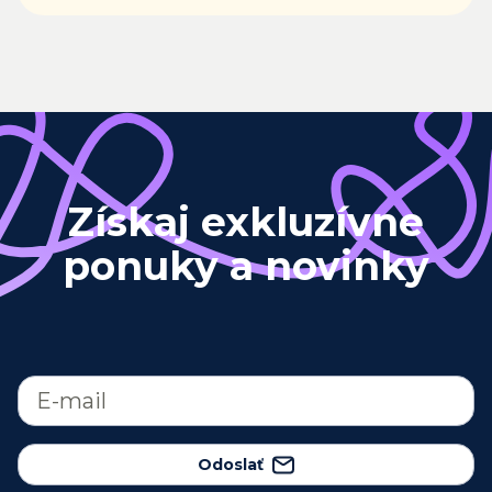
Získaj exkluzívne
ponuky a novinky
Odoslať