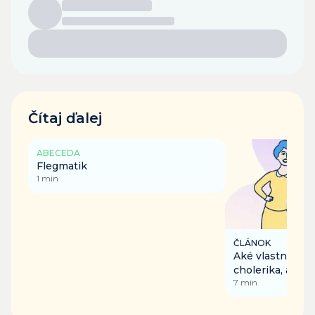
Čítaj ďalej
ABECEDA
Flegmatik
1
min
ČLÁNOK
Aké vlastnosti s
cholerika, a ako
7
min