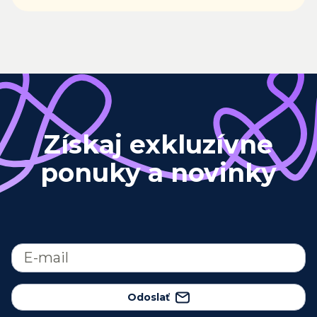
Získaj exkluzívne
ponuky a novinky
Odoslať