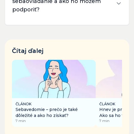
sebaovládanie a ako ho môžem
podporiť?
Čítaj ďalej
ČLÁNOK
ČLÁNOK
Sebavedomie – prečo je také
Hnev je prirodz
dôležité a ako ho získať?
Ako sa ho však 
7
min
7
min