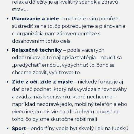
relax a dôležitý je aj kvalitný spánok a zdravú
stravu.
Plánovanie a ciele
– mať ciele nám pomôže
sústrediť sa na to, čo potrebujeme a plánovanie
či organizácia nám zároveň pomôže s
dosahovaním tohto cieľa.
Relaxačné techniky
– podľa viacerých
odborníkov je to najlepšia stratégia – naučiť sa
„predýchať“ emóciu, vydýchnuť to, čoho sa
chceme zbaviť, vyfiltrovať to.
Zíde z očí, zíde z mysle
– niekedy funguje aj
dať preč podnet, ktorý nás vyvádza z rovnováhy
a zvádza nás k správaniu, ktoré nechceme –
napríklad nezdravé jedlo, mobilný telefón alebo
niečo iné, čo nás vie na dlhú chvíľu odviesť od
toho, čo by sme skutočne robiť mali
Šport
– endorfíny vedia byť skvelý liek na ľudskú