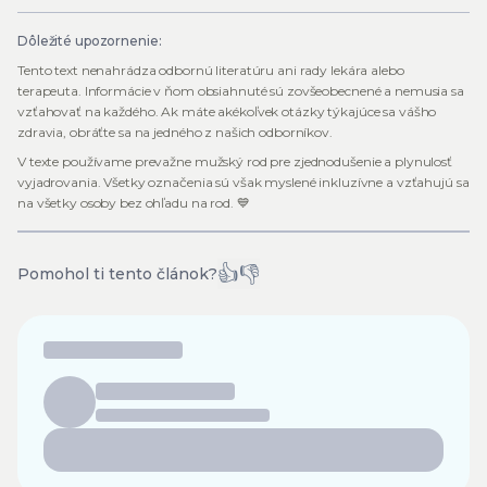
Dôležité upozornenie:
Tento text nenahrádza odbornú literatúru ani rady lekára alebo
terapeuta. Informácie v ňom obsiahnuté sú zovšeobecnené a nemusia sa
vzťahovať na každého. Ak máte akékoľvek otázky týkajúce sa vášho
zdravia, obráťte sa na jedného z našich odborníkov.
V texte používame prevažne mužský rod pre zjednodušenie a plynulosť
vyjadrovania. Všetky označenia sú však myslené inkluzívne a vzťahujú sa
na všetky osoby bez ohľadu na rod. 💙
👍
👎
Pomohol ti tento článok?