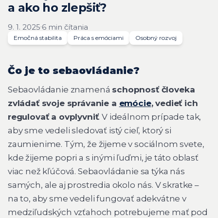
a ako ho zlepšiť?
·
9. 1. 2025
6 min čítania
Emočná stabilita
Práca s emóciami
Osobný rozvoj
Čo je to sebaovládanie?
Sebaovládanie znamená
schopnosť človeka
zvládať svoje správanie a
emócie
, vedieť ich
regulovať a ovplyvniť
. V ideálnom prípade tak,
aby sme vedeli sledovať istý cieľ, ktorý si
zaumienime. Tým, že žijeme v sociálnom svete,
kde žijeme popri a s inými ľuďmi, je táto oblasť
viac než kľúčová. Sebaovládanie sa týka nás
samých, ale aj prostredia okolo nás. V skratke –
na to, aby sme vedeli fungovať adekvátne v
medziľudských vzťahoch potrebujeme mať pod