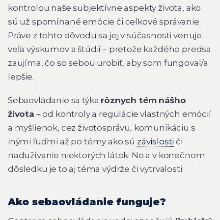
kontrolou naše subjektívne aspekty života, ako
sú už spomínané emócie či celkové správanie.
Práve z tohto dôvodu sa jej v súčasnosti venuje
veľa výskumov a štúdií – pretože každého predsa
zaujíma, čo so sebou urobiť, aby som fungoval/a
lepšie.
Sebaovládanie sa týka
rôznych tém nášho
života
– od kontroly a regulácie vlastných emócií
a myšlienok, cez životosprávu, komunikáciu s
inými ľuďmi až po témy ako sú
závislosti
či
nadužívanie niektorých látok. No a v konečnom
dôsledku je to aj téma výdrže či vytrvalosti.
Ako sebaovládanie funguje?