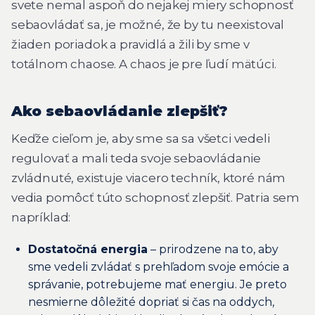
svete nemal aspoň do nejakej miery schopnosť
sebaovládať sa, je možné, že by tu neexistoval
žiaden poriadok a pravidlá a žili by sme v
totálnom chaose. A chaos je pre ľudí mätúci.
Ako sebaovládanie zlepšiť?
Keďže cieľom je, aby sme sa sa všetci vedeli
regulovať a mali teda svoje sebaovládanie
zvládnuté, existuje viacero techník, ktoré nám
vedia pomôcť túto schopnosť zlepšiť. Patria sem
napríklad:
Dostatočná energia
– prirodzene na to, aby
sme vedeli zvládať s prehľadom svoje emócie a
správanie, potrebujeme mať energiu. Je preto
nesmierne dôležité dopriať si čas na oddych,