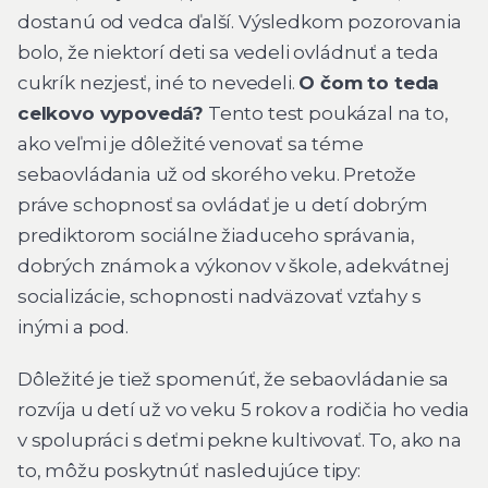
dostanú od vedca ďalší. Výsledkom pozorovania
bolo, že niektorí deti sa vedeli ovládnuť a teda
cukrík nezjesť, iné to nevedeli.
O čom to teda
celkovo vypovedá?
Tento test poukázal na to,
ako veľmi je dôležité venovať sa téme
sebaovládania už od skorého veku. Pretože
práve schopnosť sa ovládať je u detí dobrým
prediktorom sociálne žiaduceho správania,
dobrých známok a výkonov v škole, adekvátnej
socializácie, schopnosti nadväzovať vzťahy s
inými a pod.
Dôležité je tiež spomenúť, že sebaovládanie sa
rozvíja u detí už vo veku 5 rokov a rodičia ho vedia
v spolupráci s deťmi pekne kultivovať. To, ako na
to, môžu poskytnúť nasledujúce tipy: