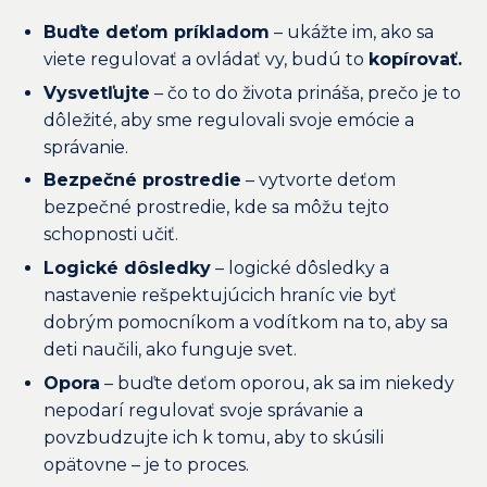
Buďte deťom príkladom
– ukážte im, ako sa
viete regulovať a ovládať vy, budú to
kopírovať.
Vysvetľujte
– čo to do života prináša, prečo je to
dôležité, aby sme regulovali svoje emócie a
správanie.
Bezpečné prostredie
– vytvorte deťom
bezpečné prostredie, kde sa môžu tejto
schopnosti učiť.
Logické dôsledky
– logické dôsledky a
nastavenie rešpektujúcich hraníc vie byť
dobrým pomocníkom a vodítkom na to, aby sa
deti naučili, ako funguje svet.
Opora
– buďte deťom oporou, ak sa im niekedy
nepodarí regulovať svoje správanie a
povzbudzujte ich k tomu, aby to skúsili
opätovne – je to proces.