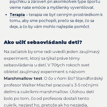
psychiku a zároveň pri akomkoľvek type športu
vieme naše emócie a myšlienky vyventilovať.
Terapia
– terapia vie byť cenným prostriedkom k
tomu, aby sme pochopili, prečo sa deje, čo sa
deje, a čo by vám mohlo najlepšie pomôcť.
Ako učiť sebaovládaniu deti?
Na začiatok by sme radi uviedli jeden zaujímavý
experiment, ktorý sa týkal práve témy
sebaovládania u detí. V 70tych rokoch svet
obletel zaujímavý experiment s názvom
Marshmallow test
. O čo v ňom šlo? Standfordský
profesor Walter Mischel pracoval s 3-5 ročnými
deťmi a cukríkmi
marshmallow
. Úlohou detí
bolo po tom, čo od profesora dostali tento
cukrík, nezjesť ho, pretože ak ho nezjedia,