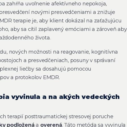
ba zahŕňa uvoľnenie afektívneho nepokoja,
presvedčení novými presvedčeniami a znižuje
MDR terapie je, aby klient dokázal na zaťažujúcu
ho, aby sa cítil zaplavený emóciami a zároveň aby
každodenného života.
ľadu, nových možnosti na reagovanie, kognitívna
ostojoch a presvedčeniach, posuny v správaní
omplexnej liečby sa dosahujú pomocou
pov a protokolov EMDR.
pia vyvinula a na akých vedeckých
h terapií posttraumatickej stresovej poruche
ky podložená
a
overená
. Táto metóda sa vyvinula