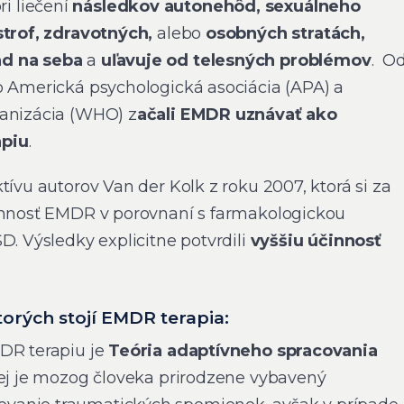
 liečení
následkov autonehôd, sexuálneho
strof, zdravotných,
alebo
osobných stratách,
d na seba
a
uľavuje od telesných problémov
. O
o Americká psychologická asociácia (APA) a
ganizácia (WHO) z
ačali EMDR uznávať ako
apiu
.
tívu autorov Van der Kolk z roku 2007, ktorá si za
činnosť EMDR v porovnaní s farmakologickou
D. Výsledky explicitne potvrdili
vyššiu účinnosť
orých stojí EMDR terapia:
DR terapiu je
Teória adaptívneho spracovania
nej je mozog človeka prirodzene vybavený