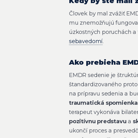
Kedy by ste mali 
Človek by mal zvážiť EMDR
mu znemožňujú fungovani
úzkostných poruchách a fó
sebavedomí
.
Ako prebieha EM
EMDR sedenie je štruktú
štandardizovaného proto
na prípravu sedenia a bu
traumatická spomienka
terapeut vykonáva bilate
pozitívnu predstavu
a
s
ukončí proces a presvedčí 