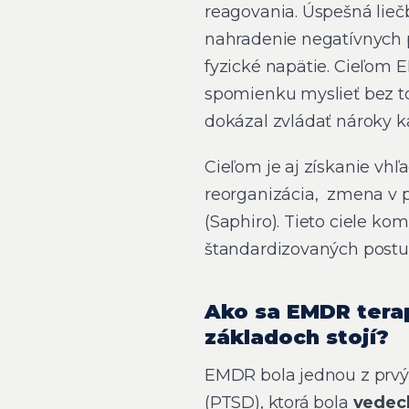
reagovania. Úspešná lieč
nahradenie negatívnych 
fyzické napätie. Cieľom E
spomienku myslieť bez to
dokázal zvládať nároky 
Cieľom je aj získanie vh
reorganizácia, zmena v p
(Saphiro). Tieto ciele k
štandardizovaných postu
Ako sa EMDR tera
základoch stojí?
EMDR bola jednou z prvýc
(PTSD), ktorá bola
vedec