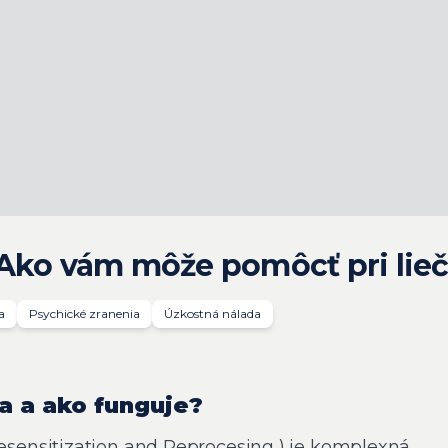
 Ako vám môže pomôcť pri lie
a
Psychické zranenia
Úzkostná nálada
a a ako funguje?
ensitization and Reprocesing ) je komplexná