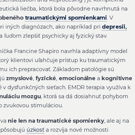
eutická liečba, ktorá bola pôvodne navrhnutá na
sobeného
traumatickými spomienkami
. V
pri iných diagnózach, ako napríklad pri
depresii,
 ľuďom zlepšiť psychicky aj fyzický stav.
íčka Francine Shapiro navrhla adaptívny model
torý klientovi uľahčuje prístup ku traumatickým
 ich prepracovať. Základom patológie sú
ujú
zmyslové
,
fyzické
,
emocionálne
a
kognitívne
né v dysfunkčných sieťach. EMDR terapia využíva k
imuláciu mozgu
, ktorá sa dá dosiahnuť pohybom
o zvukovou stimuláciou.
ava
nie len na traumatické spomienky
, ale aj na
 spôsobujú
úzkosť
a rozvíja nové možnosti