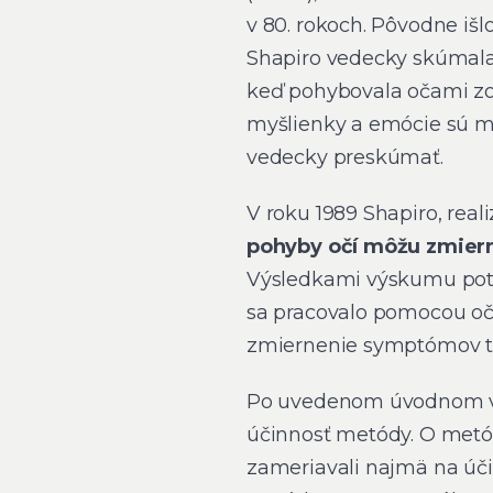
v 80. rokoch. Pôvodne išl
Shapiro vedecky skúmala.
keď pohybovala očami zo s
myšlienky a emócie sú me
vedecky preskúmať.
V roku 1989 Shapiro, reali
pohyby očí môžu zmiern
Výsledkami výskumu potvr
sa pracovalo pomocou oč
zmiernenie symptómov t
Po uvedenom úvodnom výs
účinnosť metódy. O metó
zameriavali najmä na úči