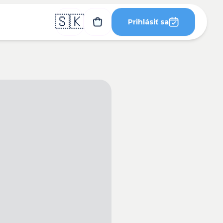
🇸🇰
Prihlásiť sa