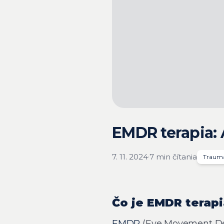
EMDR terapia:
7. 11. 2024
·
7 min čítania
Traum
Čo je EMDR terapi
EMDR
(Eye Movement Des