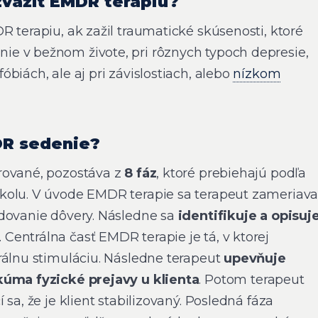
zvážiť EMDR terapiu?
 terapiu, ak zažil traumatické skúsenosti, ktoré
e v bežnom živote, pri rôznych typoch depresie,
biách, ale aj pri závislostiach, alebo
nízkom
DR sedenie?
rované, pozostáva z
8 fáz
, ktoré prebiehajú podľa
kolu. V úvode EMDR terapie sa terapeut zameriav
dovanie dôvery. Následne sa
identifikuje a opisuj
. Centrálna časť EMDR terapie je tá, v ktorej
rálnu stimuláciu. Následne terapeut
upevňuje
kúma fyzické prejavy u klienta
. Potom terapeut
sa, že je klient stabilizovaný. Posledná fáza