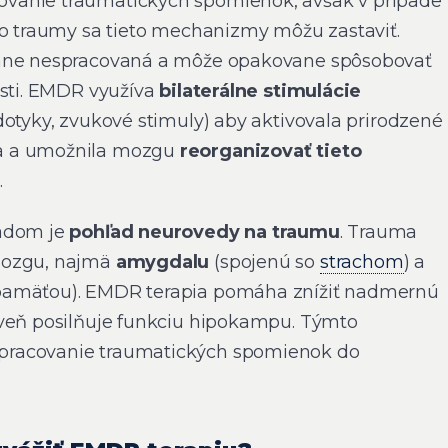
vanie traumatických spomienok, avšak v prípade
bo traumy sa tieto mechanizmy môžu zastaviť.
tane nespracovaná a môže opakovane spôsobovať
osti. EMDR využíva
bilaterálne stimulácie
dotyky, zvukové stimuly) aby aktivovala prirodzené
a a umožnila mozgu
reorganizovať tieto
y
.
ladom je
pohľad neurovedy na traumu
. Trauma
mozgu, najmä
amygdalu
(spojenú so
strachom
) a
pamäťou). EMDR terapia pomáha znížiť nadmernú
oveň posilňuje funkciu hipokampu. Týmto
racovanie traumatických spomienok do