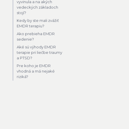
vyvinula a na akých
vedeckých základoch
stojí?
Kedy by ste mali zvážiť
EMDR terapiu?
Ako prebieha EMDR
sedenie?
Aké sú výhody EMDR
terapie pri liečbe traumy
a PTSD?
Pre koho je EMDR
vhodná a má nejaké
riziká?