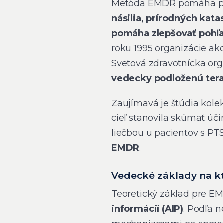
Metóda EMDR pomáha pri
násilia, prírodných kata
pomáha zlepšovať pohľa
roku 1995 organizácie ak
Svetová zdravotnícka or
vedecky podloženú ter
Zaujímavá je štúdia kolek
cieľ stanovila skúmať ú
liečbou u pacientov s PTS
EMDR
.
Vedecké základy na kt
Teoretický základ pre EM
informácií (AIP)
. Podľa 