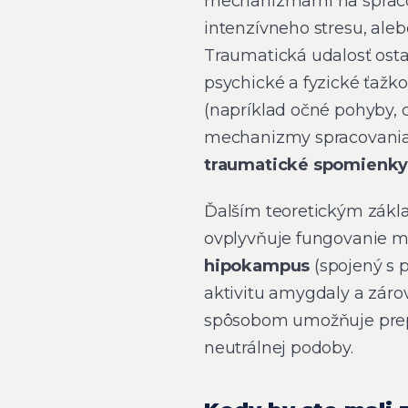
mechanizmami na spraco
intenzívneho stresu, ale
Traumatická udalosť os
psychické a fyzické ťažk
(napríklad očné pohyby, 
mechanizmy spracovani
traumatické spomienk
Ďalším teoretickým zák
ovplyvňuje fungovanie 
hipokampus
(spojený s 
aktivitu amygdaly a zár
spôsobom umožňuje prep
neutrálnej podoby.