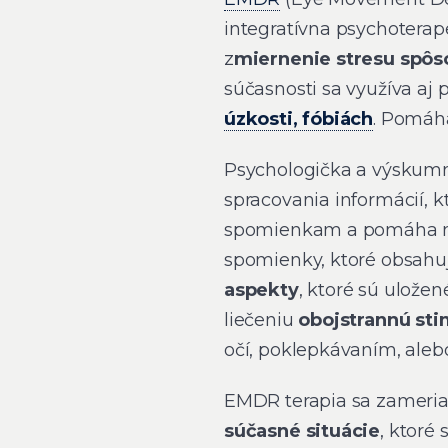
integratívna psychoterap
z
miernenie stresu spô
súčasnosti sa využíva aj 
úzkosti, fóbiách
. Pomáha
Psychologička a výskumn
spracovania informácií, k
spomienkam a pomáha mu
spomienky, ktoré obsah
aspekty
, ktoré sú ulože
liečeniu
obojstrannú st
očí, poklepkávaním, aleb
EMDR terapia sa zameri
súčasné situácie
, ktoré