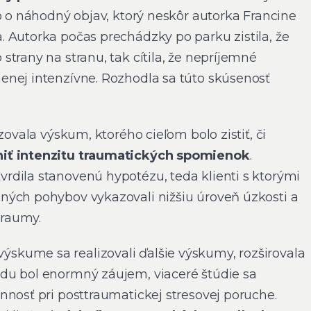
o o náhodný objav, ktorý neskôr autorka Francine
 Autorka počas prechádzky po parku zistila, že
trany na stranu, tak cítila, že nepríjemné
nej intenzívne. Rozhodla sa túto skúsenosť
zovala výskum, ktorého cieľom bolo zistiť, či
iť intenzitu traumatických spomienok
.
dila stanovenú hypotézu, teda klienti s ktorými
ných pohybov vykazovali nižšiu úroveň úzkosti a
raumy.
kume sa realizovali ďalšie výskumy, rozširovala
du bol enormný záujem, viaceré štúdie sa
nnosť pri posttraumatickej stresovej poruche.