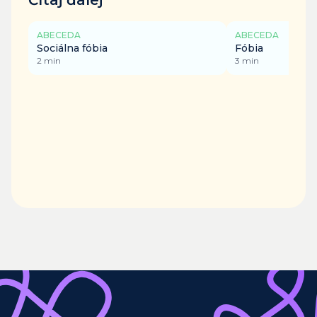
Čítaj ďalej
ABECEDA
ABECEDA
Sociálna fóbia
Fóbia
2
min
3
min