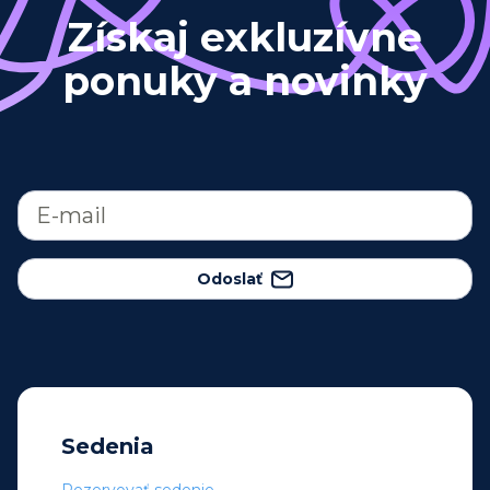
Získaj exkluzívne
ponuky a novinky
Odoslať
Sedenia