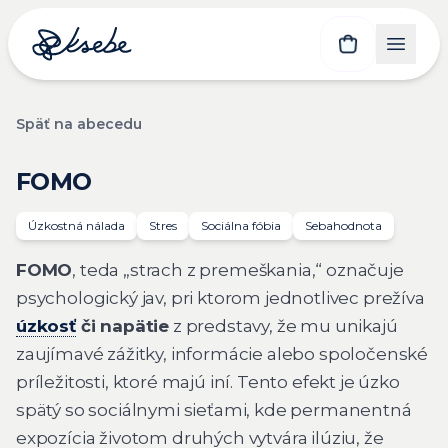
Späť na abecedu
FOMO
Úzkostná nálada
Stres
Sociálna fóbia
Sebahodnota
FOMO
, teda „strach z premeškania,“ označuje
psychologický jav, pri ktorom jednotlivec prežíva
úzkosť
či napätie
z predstavy, že mu unikajú
zaujímavé zážitky, informácie alebo spoločenské
príležitosti, ktoré majú iní. Tento efekt je úzko
spätý so sociálnymi sieťami, kde permanentná
expozícia životom druhých vytvára ilúziu, že