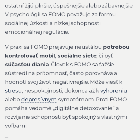
ostatní žijú plnšie, úspešnejšie alebo zábavnejšie.
V psychológii sa FOMO považuje za formu
sociálnej úzkosti a nízkej schopnosti
emocionálnej regulácie.
V praxi sa FOMO prejavuje neustálou
potrebou
kontrolovať mobil
,
sociálne siete
, či byť
súčasťou diania
. Človek s FOMO sa ťažšie
sústredí na prítomnosť, často porovnáva a
hodnotí svoj život negatívnejšie. Môže viesť k
stresu
, nespokojnosti, dokonca až k
vyhoreniu
alebo
depresívnym
symptómom. Proti FOMO
pomáha vedomé „digitálne detoxovanie“ a
rozvíjanie schopnosti byť spokojný s vlastnými
voľbami.
⎯