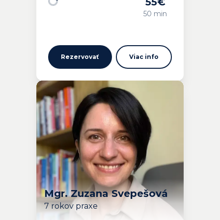
55
€
Načítavam…
50 min
Rezervovať
Viac info
Mgr. Zuzana Svepešová
7 rokov praxe