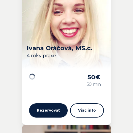
Ivana Oráčová, MS.c.
4 roky praxe
50
€
Načítavam…
50 min
Rezervovať
Viac info