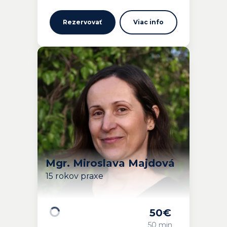
Rezervovať
Viac info
Mgr. Miroslava Majdová
15 rokov praxe
50
€
Načítavam…
50 min