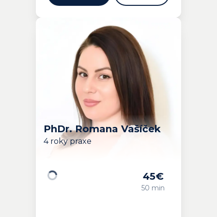
PhDr. Romana Vašíček
4 roky praxe
45
€
Načítavam…
50 min