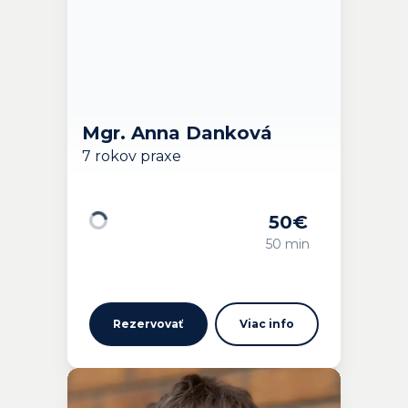
Mgr. Anna Danková
7 rokov praxe
50
€
Načítavam…
50 min
Rezervovať
Viac info