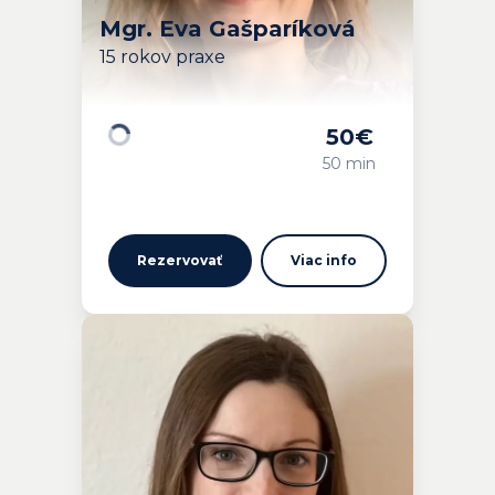
Mgr. Eva Gašparíková
15 rokov praxe
50
€
Načítavam…
50 min
Rezervovať
Viac info