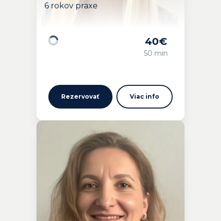
6 rokov praxe
40
€
Načítavam…
50 min
Rezervovať
Viac info