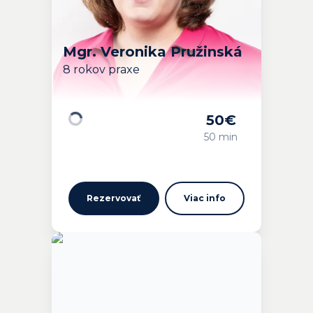
Mgr. Veronika Pružinská
8 rokov praxe
50
€
Načítavam…
50 min
Rezervovať
Viac info