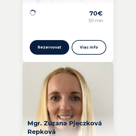
70
€
Načítavam…
50 min
Rezervovať
Viac info
Mgr. Zuzana Pjeczková
Repková