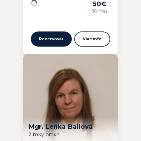
50
€
Načítavam…
50 min
Rezervovať
Viac info
Mgr. Lenka Ballová
2 roky praxe