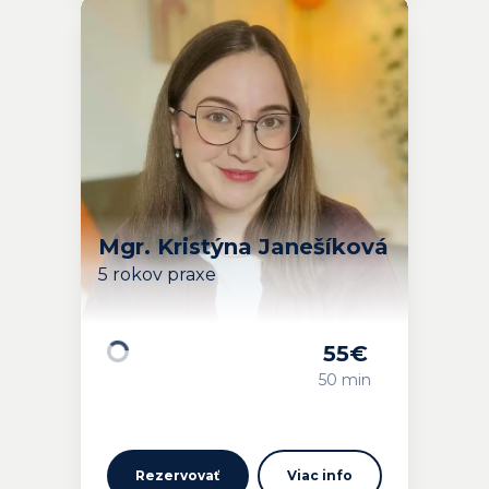
Mgr. Kristýna Janešíková
5 rokov praxe
55
€
Načítavam…
50 min
Rezervovať
Viac info