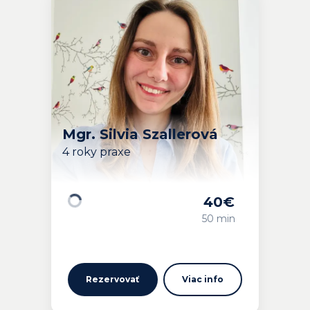
Mgr. Silvia Szallerová
4 roky praxe
40
€
Načítavam…
50 min
Rezervovať
Viac info