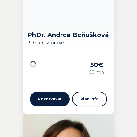
PhDr. Andrea Beňušková
30 rokov praxe
50
€
Načítavam…
50 min
Rezervovať
Viac info