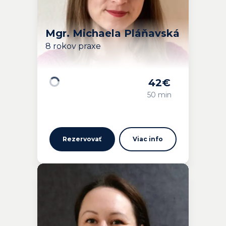
Mgr. Michaela Pláňavská
8 rokov praxe
42
€
Načítavam…
50 min
Rezervovať
Viac info