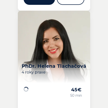
PhDr. Helena Tlachačová
4 roky praxe
45
€
Načítavam…
50 min