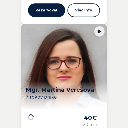
Rezervovať
Viac info
Mgr. Martina Verešová
7 rokov praxe
40
€
Načítavam…
50 min