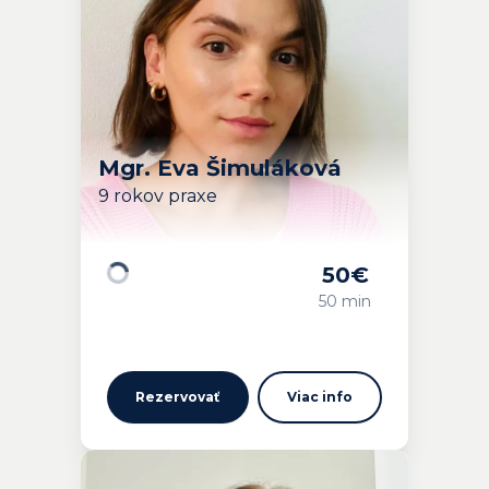
Mgr. Eva Šimuláková
9 rokov praxe
50
€
Načítavam…
50 min
Rezervovať
Viac info