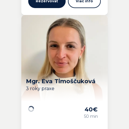
Rezervovať
Viac info
Mgr. Eva Timoščuková
3 roky praxe
40
€
Načítavam…
50 min