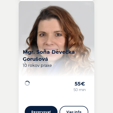
Mgr. Soňa Devečka
Gorušová
10 rokov praxe
55
€
Načítavam…
50 min
Rezervovať
Viac info