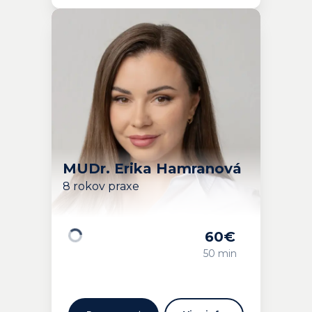
MUDr. Erika Hamranová
8 rokov praxe
60
€
Načítavam…
50 min